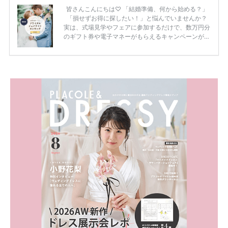
皆さんこんにちは♡ 「結婚準備、何から始める？」
「損せずお得に探したい！」と悩んでいませんか？
実は、式場見学やフェアに参加するだけで、数万円分
のギフト券や電子マネーがもらえるキャンペーンがあ
ります。 ただし、サイトごとに特典額や条件が違う
ため、比較せずに選ぶと損をしてしまうことも……。
そこでこの記事では、【2026年8月最新】結婚式場見
学キャンペーン特典ランキングを公開！ 比較サイ
ト：プラコレ、ゼクシィ、ハナユメ、マイナビ 掲載
内容：特典金額・条件・応募方法・注意点 「どこが
一番お得？」「プラコレの特典は？」といった疑問も
解決します。 まずは診断で候補を絞れる「ウェディ
ング診断」か、体験型 […]
続きを読む