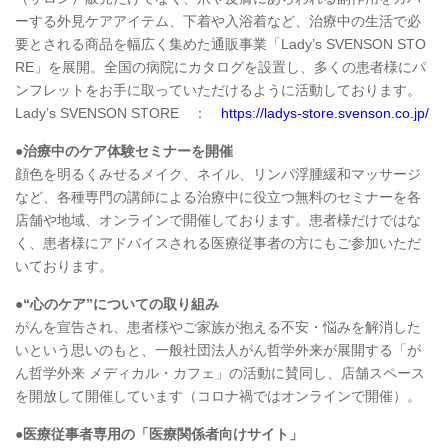
ーする外見ケアアイテム、下着や入浴着など、治療中の生活で必
要とされる商品を幅広く集めた通販事業「Lady’s SVENSON STO
RE」を展開。全国の病院にカタログを設置し、多くの患者様にパ
ンフレットをお手に取っていただけるように活動しております。
Lady’s SVENSON STORE ：
https://ladys-store.svenson.co.jp/
●治療中のケア体験セミナーを開催
顔色を明るくみせるメイク、ネイル、リンパ浮腫緩和マッサージ
など、各種専門の講師による治療中に役立つ無料のセミナーを各
店舗や地域、オンラインで開催しております。患者様だけではな
く、患者様にアドバイスされる医療従事者の方にもご参加いただ
いております。
●“心のケア”についての取り組み
がんを宣告され、患者様やご家族が抱える不安・悩みを解消した
いという思いのもと、一般社団法人がん哲学外来が展開する「が
ん哲学外来 メディカル・カフェ」の活動に賛同し、店舗スペース
を開放して開催しています（コロナ禍ではオンラインで開催）。
●医療従事者専用の「医療関係者向けサイト」