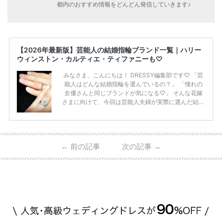
都内のおすすめ情報をどんどん発信していきます♪
【2026年最新版】芸能人の結婚指輪ブランド一覧｜ハリー
ウィンストン・カルティエ・ティファニーも♡
みなさま、こんにちは！ DRESSY編集部です♡ 「芸
能人はどんな結婚指輪を選んでいるの？」 「憧れの
女優さんと同じブランドが気になる♡」 そんな花嫁
さまに向けて、今回は芸能人夫婦が実際に選んだ結婚
指輪・婚約指輪をブランド別にまとめました！ ハリ
ーウィンストンやカルティエ、ティファニーなど世界
的ハイブランドから、俄（NIWAKA）やI-PRIMOなど
日本で人気のブランドまで幅広くご紹介。 さらに、
←
前の記事
次の記事
→
・愛用している芸能人夫婦 ・リングの特徴や魅力 ・
推定価格帯 ・花嫁人気が高い理由 などもあわせて解
説していきます♡ 「芸能人の結婚指輪ってやっぱり
高い？」 「手が届くブランドもある？」 「人気ブラ
[…]
続きを読む