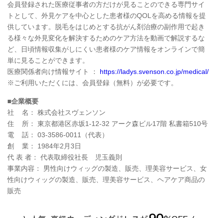
会員登録された医療従事者の方だけが見ることのできる専門サイ
トとして、外見ケアを中心とした患者様のQOLを高める情報を提
供しています。脱毛をはじめとする抗がん剤治療の副作用で起き
る様々な外見変化を解決するためのケア方法を動画で解説するな
ど、日頃情報収集がしにくい患者様のケア情報をオンラインで簡
単に見ることができます。
医療関係者向け情報サイト ：
https://ladys.svenson.co.jp/medical/
※ご利用いただくには、会員登録（無料）が必要です。
■企業概要
社 名： 株式会社スヴェンソン
住 所： 東京都港区赤坂1-12-32 アーク森ビル17階 私書箱510号
電 話： 03-3586-0011（代表）
創 業： 1984年2月3日
代 表 者： 代表取締役社長 児玉義則
事業内容： 男性向けウィッグの製造、販売、理美容サービス、女
性向けウィッグの製造、販売、理美容サービス、ヘアケア商品の
販売