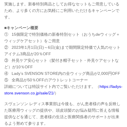
実施します。新春特別商品としてお得なセットもご用意している
ため、より多くの方にお気軽にご利用いただけるキャンペーンで
す。
■キャンペーン概要
① 15個限定で特別価格の新春特別セット（おうちdeウィッグ＋
ウィッグケアセット）をご用意
② 2023年1月1日(日)～6日(金)まで期間限定特価で人気のセット
アイテム3商品が20％OFF
③ 外見ケア安心セット（髪付き帽子セット・外見ケアセットな
ど）が10％OFF
④ Lady’s SVENSON STORE内の全ウィッグ商品が2,000円OFF
⑤ 全商品が50％OFFのアウトレットコーナー
詳細については特設サイト内でご覧いただけます。（
https://ladys-
store.svenson.co.jp/sale/21/
）
スヴェンソン レディス事業部は今後も、がん患者様の声を反映し
た医療用ウィッグの提供や、頭皮頭髪のお悩み疑問に答える情報
提供などを通じて、患者様の生活と医療関係者のサポートが出来
るよう努めて参ります。