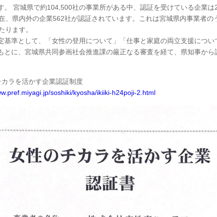
。 宮城県で約104,500社の事業所がある中、認証を受けている企業は20
現在、県内外の企業562社が認証されています。これは宮城県内事業者のう
あたります。
定基準として、「女性の登用について」「仕事と家庭の両立支援につい
もとに、宮城県共同参画社会推進課の厳正なる審査を経て、県知事から
チカラを活かす企業認証制度
w.pref.miyagi.jp/soshiki/kyosha/ikiiki-h24poji-2.html