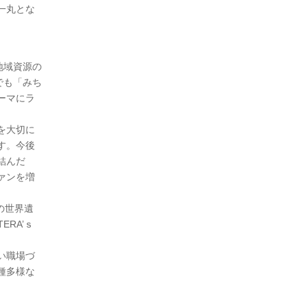
一丸とな
地域資源の
でも「みち
ーマにラ
を大切に
す。今後
結んだ
ァンを増
北の世界遺
TERA’ｓ
い職場づ
種多様な