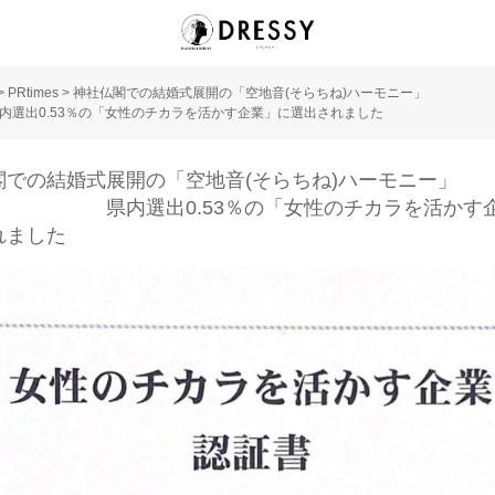
>
PRtimes
>
神社仏閣での結婚式展開の「空地音(そらちね)ハー
出0.53％の「女性のチカラを活かす企業」に選出されま
閣での結婚式展開の「空地音(そらちね)ハーモ
選出0.53％の「女性のチカラを活かす企
出されました