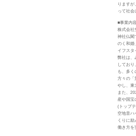
りますが
って社会
■事業内
株式会社
神社仏閣
のく和婚
イフスタ
弊社は、
しており
も、多く
方々の「
やし、東
また、20
産や国宝
(トップテラ
空地音ハ
くりに励
働き方を