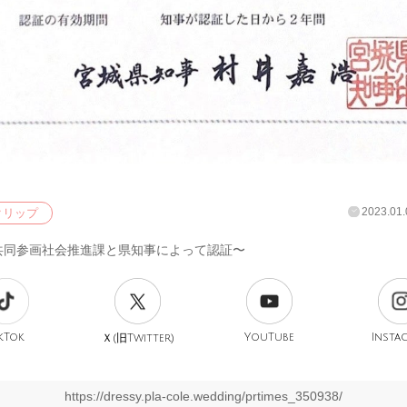
2023.01.
クリップ
共同参画社会推進課と県知事によって認証〜
kTok
旧
YouTube
Insta
Ｘ(
Twitter)
https://dressy.pla-cole.wedding/prtimes_350938/