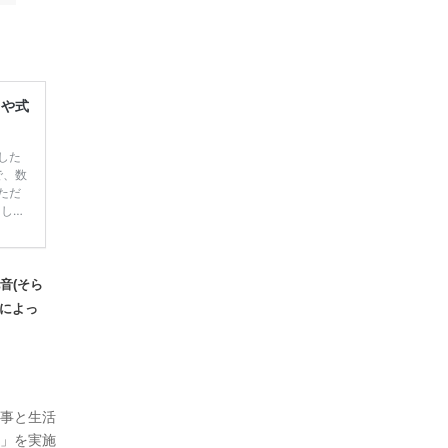
レや式
した
で、数
ただ
てしま
学キャ
ハナユ
一番お
断で候
音(そら
事によっ
仕事と生活
度」を実施