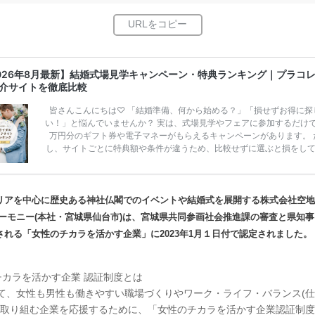
026年8月最新】結婚式場見学キャンペーン・特典ランキング｜プラコ
介サイトを徹底比較
皆さんこんにちは♡ 「結婚準備、何から始める？」「損せずお得に探
い！」と悩んでいませんか？ 実は、式場見学やフェアに参加するだけ
万円分のギフト券や電子マネーがもらえるキャンペーンがあります。 
し、サイトごとに特典額や条件が違うため、比較せずに選ぶと損をし
うことも……。 そこでこの記事では、【2026年8月最新】結婚式場見
ンペーン特典ランキングを公開！ 比較サイト：プラコレ、ゼクシィ、
メ、マイナビ 掲載内容：特典金額・条件・応募方法・注意点 「どこが
得？」「プラコレの特典は？」といった疑問も解決します。 まずは診
リアを中心に歴史ある神社仏閣でのイベントや結婚式を展開する株式会社空地
補を絞れる「ウェディング診断」か、体験型 […]
続きを読む
ハーモニー(本社・宮城県仙台市)は、宮城県共同参画社会推進課の審査と県知
される「女性のチカラを活かす企業」に2023年1月１日付で認定されました。
チカラを活かす企業 認証制度とは
て、女性も男性も働きやすい職場づくりやワーク・ライフ・バランス(
に取り組む企業を応援するために、「女性のチカラを活かす企業認証制