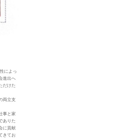
女性によっ
会進出へ
ただけた
の両立支
仕事と家
でありた
会に貢献
てきてお