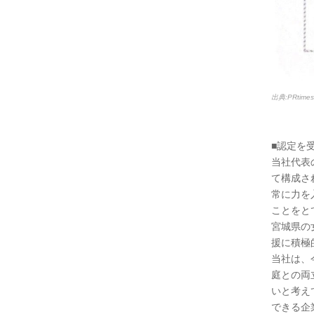
出典:PRtim
■認定を
当社代表
て構成さ
常に力を
ことをと
宮城県の
援に積極
当社は、
庭との両
いと考え
できる企