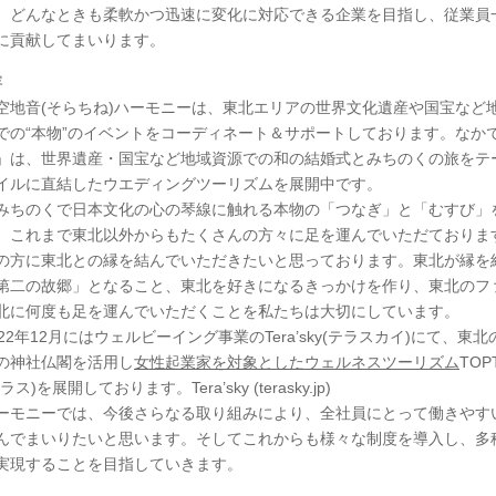
、どんなときも柔軟かつ迅速に変化に対応できる企業を目指し、従業員
に貢献してまいります。
容
空地音(そらちね)ハーモニーは、東北エリアの世界文化遺産や国宝など
での“本物”のイベントをコーディネート＆サポートしております。なか
」は、世界遺産・国宝など地域資源での和の結婚式とみちのくの旅をテ
イルに直結したウエディングツーリズムを展開中です。
みちのくで日本文化の心の琴線に触れる本物の「つなぎ」と「むすび」
、これまで東北以外からもたくさんの方々に足を運んでいただておりま
の方に東北との縁を結んでいただきたいと思っております。東北が縁を
第二の故郷」となること、東北を好きになるきっかけを作り、東北のフ
北に何度も足を運んでいただくことを私たちは大切にしています。
22年12月にはウェルビーイング事業のTera’sky(テラスカイ)にて、東
の神社仏閣を活用し
女性起業家を対象としたウェルネスツーリズム
TOP
ス)を展開しております。Tera’sky (terasky.jp)
ーモニーでは、今後さらなる取り組みにより、全社員にとって働きやす
んでまいりたいと思います。そしてこれからも様々な制度を導入し、多
実現することを目指していきます。