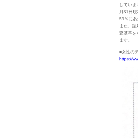
しています
月31日
53％に
また、認
査基準を
ます。
■女性の
https://ww