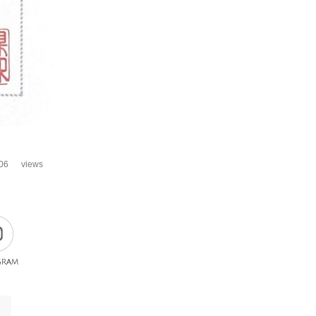
06
views
gram