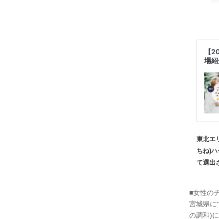
【2
場紹
東北エ
ちね)
て選出
■女性の
宮城県に
の調和)