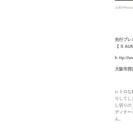
出典:PRtim
先行プレ
【
S
AU
h
ttp://
大阪市西
レトロな
りしてし
し切りの
ディテー
ん。