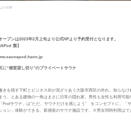
esより引用
オープンは2023年2月上旬より公式HPより予約受付となります。
NAPod
槃】
www.saunapod.hann.jp
区に“個室貸し切り”のプライベートサウナ
趣きを残す下町とビジネス街が混ざりあう大阪市西区の外れ。知らなけ
まう、とある建物の一角はまさに日常の隠れ家。男性も女性も利用可能
「Podサウナ」は”ただ、サウナだけを感じよう” をコンセプトに、「サ
ション」体験ができる、新感覚のサウナ施設です。※男女同時利用はで