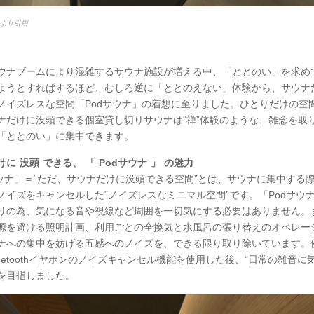
esより引用
ウナブームにより混雑するサウナ施設が増える中、「ととのい」を求め
ようとすればするほど、むしろ逆に「ととのえない」体験から、サウナ
ノイズレスな空間「Podサウナ」の着想に至りました。ひとりだけの空
ナだけに没頭できる個室貸し切りサウナは“禅”体験のような、雑念を取
「ととのい」に集中できます。
けに
没頭
できる、
「
Podサウナ
」
の魅力
サウナ」＝“ただ、サウナだけに没頭できる空間”とは、サウナに集中する
ノイズをキャンセルした“ノイズレスなミニマル空間”です。「Podサウ
りの為、気になる音や視線など周囲を一切気にする必要はありません。
源を避ける照明計画、利用ごとの全換気と水風呂の張り替えのオペレー
ナへの集中を妨げる五感へのノイズを、できる限り取り除いています。
uetoothイヤホンのノイズキャンセル機能を使用した後、“日常の雑音に
を目指しました。