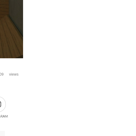
09
views
gram