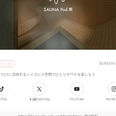
2023.01.
クリップ
ナだけに没頭するノイズレス空間でひとりサウナを楽しもう
kTok
旧
YouTube
Insta
Ｘ(
Twitter)