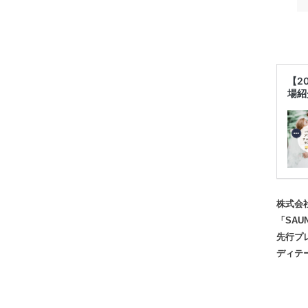
【2
場紹
株式会
「SAU
先行プ
ディテ