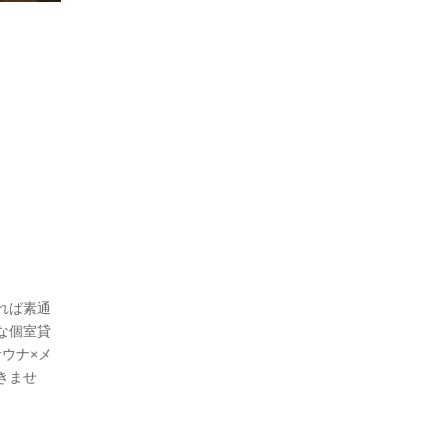
れば素通
な個室貸
ウナ×メ
きませ