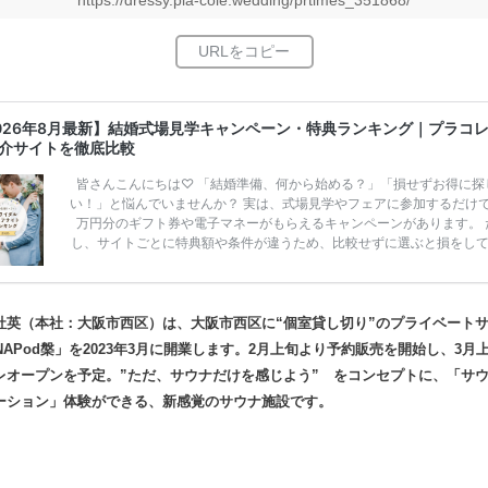
https://dressy.pla-cole.wedding/prtimes_351868/
026年8月最新】結婚式場見学キャンペーン・特典ランキング｜プラコ
介サイトを徹底比較
皆さんこんにちは♡ 「結婚準備、何から始める？」「損せずお得に探
い！」と悩んでいませんか？ 実は、式場見学やフェアに参加するだけ
万円分のギフト券や電子マネーがもらえるキャンペーンがあります。 
し、サイトごとに特典額や条件が違うため、比較せずに選ぶと損をし
うことも……。 そこでこの記事では、【2026年8月最新】結婚式場見
ンペーン特典ランキングを公開！ 比較サイト：プラコレ、ゼクシィ、
メ、マイナビ 掲載内容：特典金額・条件・応募方法・注意点 「どこが
得？」「プラコレの特典は？」といった疑問も解決します。 まずは診
社英（本社：大阪市西区）は、大阪市西区に“個室貸し切り”のプライベート
補を絞れる「ウェディング診断」か、体験型 […]
続きを読む
NAPod槃」を2023年3月に開業します。2月上旬より予約販売を開始し、3月
レオープンを予定。”ただ、サウナだけを感じよう” をコンセプトに、「サウ
ーション」体験ができる、新感覚のサウナ施設です。