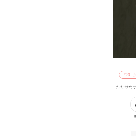
♡
0
ただサウ
Ti