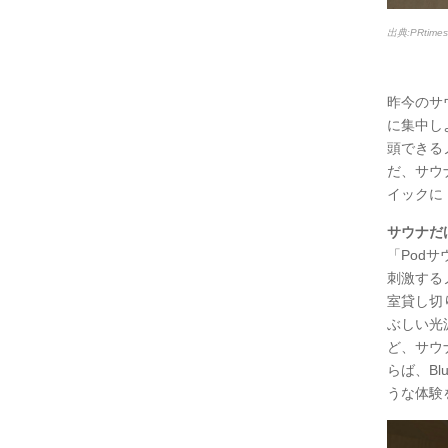
出典:PRtim
昨今のサ
に集中し
頭できる
だ、サウ
イックに
サウナだ
「Pod
刺激する
室貸し切
ぶしい光
ど、サウ
らば、Bl
うな体験