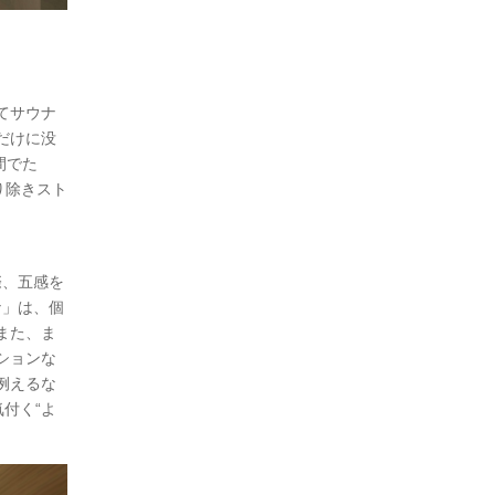
てサウナ
だけに没
間でた
り除きスト
際、五感を
ナ」は、個
また、ま
ションな
例えるな
気付く“よ