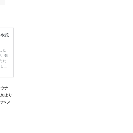
レや式
した
で、数
ただ
てしま
学キャ
ハナユ
一番お
断で候
サウナ
上旬より
ナ×メ