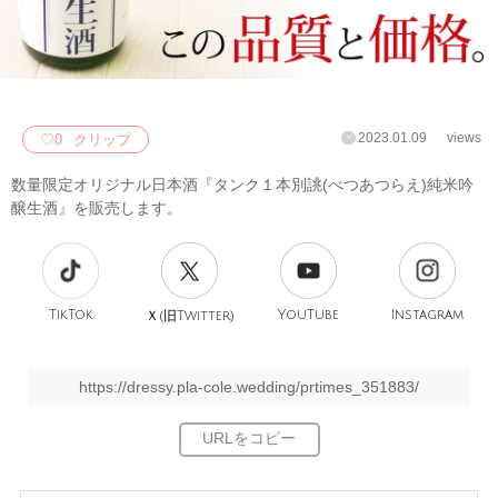
2023.01.09
views
♡
0
クリップ
数量限定オリジナル日本酒『タンク１本別誂(べつあつらえ)純米吟
醸生酒』を販売します。
TikTok
旧
YouTube
Instagram
Ｘ(
Twitter)
https://dressy.pla-cole.wedding/prtimes_351883/