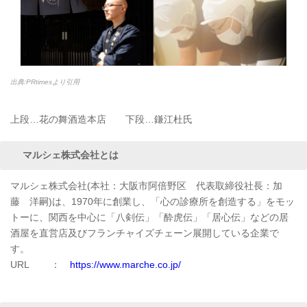
出典:PRtimesより引用
上段…花の舞酒造本店 下段…鎌江杜氏
マルシェ株式会社とは
マルシェ株式会社(本社：大阪市阿倍野区 代表取締役社長：加
藤 洋嗣)は、1970年に創業し、「心の診療所を創造する」をモッ
トーに、関西を中心に「八剣伝」「酔虎伝」「居心伝」などの居
酒屋を直営店及びフランチャイズチェーン展開している企業で
す。
URL ：
https://www.marche.co.jp/