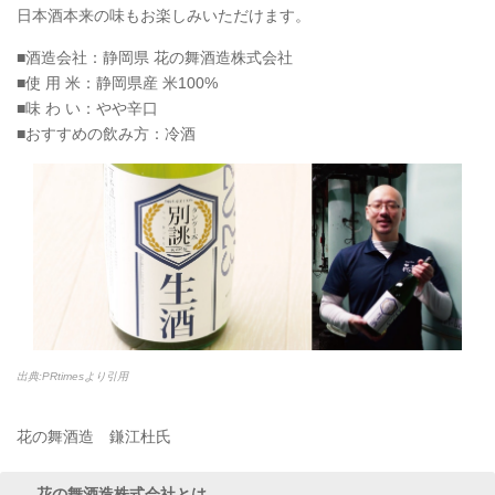
日本酒本来の味もお楽しみいただけます。
■酒造会社：静岡県 花の舞酒造株式会社
■使 用 米：静岡県産 米100%
■味 わ い：やや辛口
■おすすめの飲み方：冷酒
出典:PRtimesより引用
花の舞酒造 鎌江杜氏
花の舞酒造株式会社とは