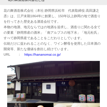
花の舞酒造株式会社（本社:静岡県浜松市 代表取締役:高田謙之
丞）は、江戸末期1864年に創業し、150年以上静岡の地で酒造り
を行ってきた歴史ある酒造会社です。
本物の地酒、地元ならではの地酒を追求し、酒造りに関わる全て
の要素「静岡県産の酒米」「南アルプスの地下水」「地元杜氏」
すべて静岡県産であることをこだわりとしています。
伝統だけに捉われることのなく、ワイン酵母を使用した日本酒の
開発等、新たな価値を創出し続けています。
URL ：
https://hananomai.co.jp/