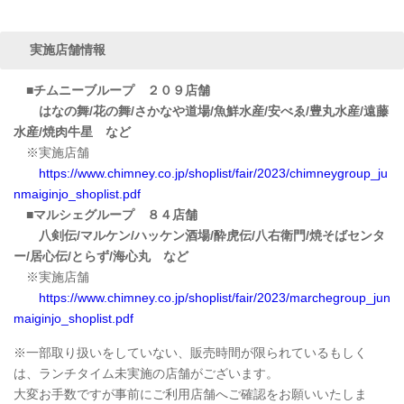
実施店舗情報
■チムニーブループ ２０９店舗
はなの舞/花の舞/さかなや道場/魚鮮水産/安べゑ/豊丸水産/遠藤
水産/焼肉牛星 など
※実施店舗
https://www.chimney.co.jp/shoplist/fair/2023/chimneygroup_ju
nmaiginjo_shoplist.pdf
■マルシェグループ ８４店舗
八剣伝/マルケン/ハッケン酒場/酔虎伝/八右衛門/焼そばセンタ
ー/居心伝/とらず/海心丸 など
※実施店舗
https://www.chimney.co.jp/shoplist/fair/2023/marchegroup_jun
maiginjo_shoplist.pdf
※一部取り扱いをしていない、販売時間が限られているもしく
は、ランチタイム未実施の店舗がございます。
大変お手数ですが事前にご利用店舗へご確認をお願いいたしま