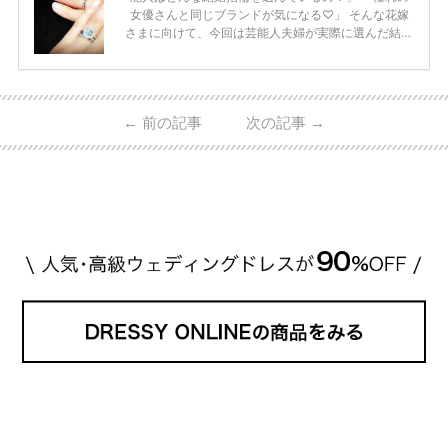
女優さんと同じブランドが気になる♡」 そんな花嫁
さまに向けて、今回は芸能人夫婦が実際に選んだ結婚
指輪・婚約指輪をブランド別にまとめました！ ハリ
ーウィンストンやカルティエ、ティファニーなど世界
的ハイブランドから、俄（NIWAKA）やI-PRIMOなど
日本で人気のブランドまで幅広くご紹介。 さらに、
←
前の記事
次の記事
→
・愛用している芸能人夫婦 ・リングの特徴や魅力 ・
推定価格帯 ・花嫁人気が高い理由 などもあわせて解
説していきます♡ 「芸能人の結婚指輪ってやっぱり
高い？」 「手が届くブランドもある？」 「人気ブラ
[…]
続きを読む