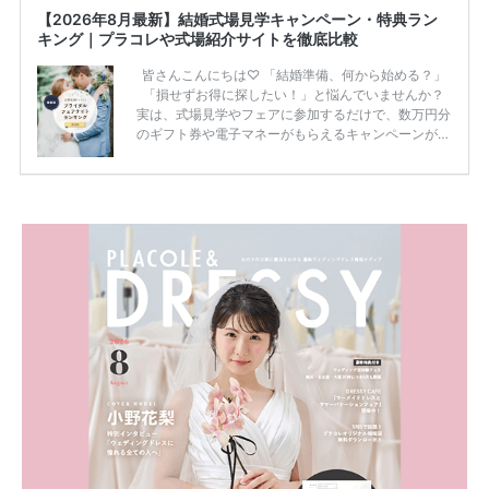
【2026年8月最新】結婚式場見学キャンペーン・特典ラン
キング｜プラコレや式場紹介サイトを徹底比較
皆さんこんにちは♡ 「結婚準備、何から始める？」
「損せずお得に探したい！」と悩んでいませんか？
実は、式場見学やフェアに参加するだけで、数万円分
のギフト券や電子マネーがもらえるキャンペーンがあ
ります。 ただし、サイトごとに特典額や条件が違う
ため、比較せずに選ぶと損をしてしまうことも……。
そこでこの記事では、【2026年8月最新】結婚式場見
学キャンペーン特典ランキングを公開！ 比較サイ
ト：プラコレ、ゼクシィ、ハナユメ、マイナビ 掲載
内容：特典金額・条件・応募方法・注意点 「どこが
一番お得？」「プラコレの特典は？」といった疑問も
解決します。 まずは診断で候補を絞れる「ウェディ
ング診断」か、体験型 […]
続きを読む