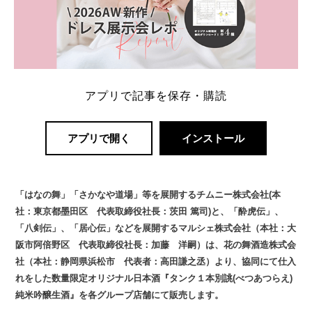
アプリで記事を保存・購読
アプリで開く
インストール
「はなの舞」「さかなや道場」等を展開するチムニー株式会社(本
社：東京都墨田区 代表取締役社長：茨田 篤司)と、「酔虎伝」、
「八剣伝」、「居心伝」などを展開するマルシェ株式会社（本社：大
阪市阿倍野区 代表取締役社長：加藤 洋嗣）は、花の舞酒造株式会
社（本社：静岡県浜松市 代表者：高田謙之丞）より、協同にて仕入
れをした数量限定オリジナル日本酒『タンク１本別誂(べつあつらえ)
純米吟醸生酒』を各グループ店舗にて販売します。