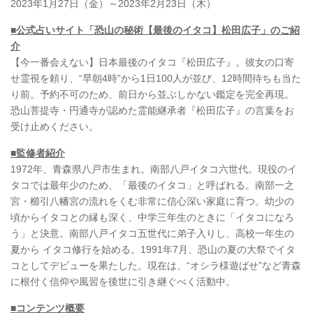
2023年1月27日（金）～2023年2月23日（木）
■公式占いサイト「恐山の秘術【最後のイタコ】松田広子」のご紹
介
【今一番会えない】日本最後のイタコ『松田広子』。彼女の口寄
せ霊視を頼り、“早朝4時”から1日100人が並び、12時間待ちも当た
り前。予約不可のため、前日から並ぶしかない鑑定を完全再現。
恐山菩提寺・円通寺が認めた霊能継承者『松田広子』の言葉をお
受け止めください。
■監修者紹介
1972年、青森県八戸市生まれ。南部八戸イタコ六世代。現役のイ
タコでは最年少のため、「最後のイタコ」と呼ばれる。南部一之
宮・櫛引八幡宮の流れをくむ非常に信心深い家庭に育つ。幼少の
頃からイタコとの縁も深く、中学三年生のときに「イタコになろ
う」と決意。南部八戸イタコ五世代に弟子入りし、高校一年生の
夏から イタコ修行を始める。1991年7月、恐山の夏の大祭でイタ
コとしてデビューを果たした。現在は、“オシラ様遊ばせ”など青森
に根付く信仰や風習を後世に引き継ぐべく活動中。
■コンテンツ概要