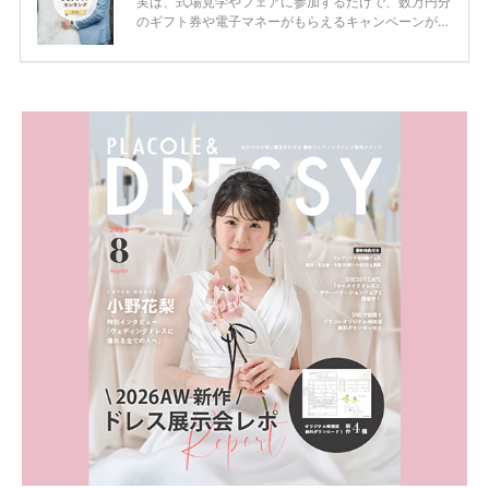
実は、式場見学やフェアに参加するだけで、数万円分
のギフト券や電子マネーがもらえるキャンペーンがあ
ります。 ただし、サイトごとに特典額や条件が違う
ため、比較せずに選ぶと損をしてしまうことも……。
そこでこの記事では、【2026年8月最新】結婚式場見
学キャンペーン特典ランキングを公開！ 比較サイ
ト：プラコレ、ゼクシィ、ハナユメ、マイナビ 掲載
内容：特典金額・条件・応募方法・注意点 「どこが
一番お得？」「プラコレの特典は？」といった疑問も
解決します。 まずは診断で候補を絞れる「ウェディ
ング診断」か、体験型 […]
続きを読む