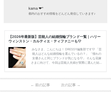
kama ❤︎*
都内のおすすめ情報をどんどん発信していきます♪
【2026年最新版】芸能人の結婚指輪ブランド一覧｜ハリー
ウィンストン・カルティエ・ティファニーも♡
みなさま、こんにちは！ DRESSY編集部です♡ 「芸
能人はどんな結婚指輪を選んでいるの？」 「憧れの
女優さんと同じブランドが気になる♡」 そんな花嫁
さまに向けて、今回は芸能人夫婦が実際に選んだ結婚
指輪・婚約指輪をブランド別にまとめました！ ハリ
ーウィンストンやカルティエ、ティファニーなど世界
的ハイブランドから、俄（NIWAKA）やI-PRIMOなど
日本で人気のブランドまで幅広くご紹介。 さらに、
←
前の記事
次の記事
→
・愛用している芸能人夫婦 ・リングの特徴や魅力 ・
推定価格帯 ・花嫁人気が高い理由 などもあわせて解
説していきます♡ 「芸能人の結婚指輪ってやっぱり
高い？」 「手が届くブランドもある？」 「人気ブラ
[…]
続きを読む