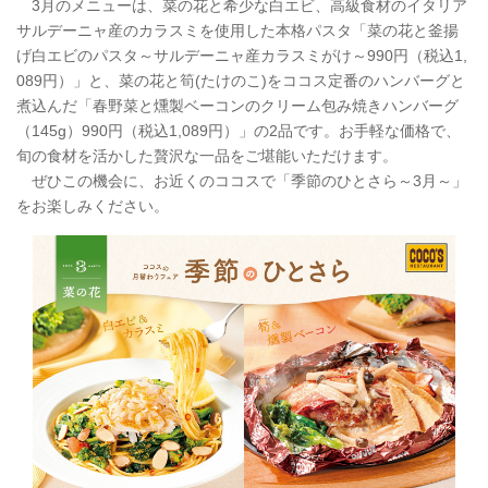
3月のメニューは、菜の花と希少な白エビ、高級食材のイタリア
サルデーニャ産のカラスミを使用した本格パスタ「菜の花と釜揚
げ白エビのパスタ～サルデーニャ産カラスミがけ～990円（税込1,
089円）」と、菜の花と筍(たけのこ)をココス定番のハンバーグと
煮込んだ「春野菜と燻製ベーコンのクリーム包み焼きハンバーグ
（145g）990円（税込1,089円）」の2品です。お手軽な価格で、
旬の食材を活かした贅沢な一品をご堪能いただけます。
ぜひこの機会に、お近くのココスで「季節のひとさら～3月～」
をお楽しみください。