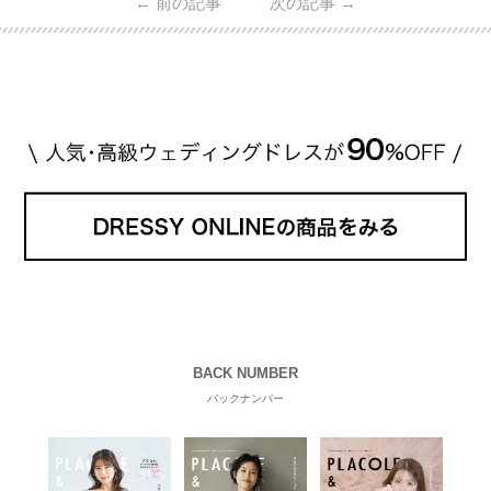
←
前の記事
次の記事
→
・愛用している芸能人夫婦 ・リングの特徴や魅力 ・
推定価格帯 ・花嫁人気が高い理由 などもあわせて解
説していきます♡ 「芸能人の結婚指輪ってやっぱり
高い？」 「手が届くブランドもある？」 「人気ブラ
[…]
続きを読む
BACK NUMBER
バックナンバー