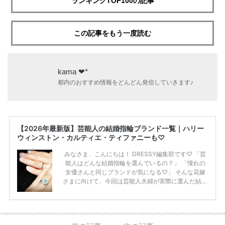
ランキングTOP100の記事
この記事をもう一度読む
kama ❤︎*
都内のおすすめ情報をどんどん発信していきます♪
【2026年最新版】芸能人の結婚指輪ブランド一覧｜ハリー
ウィンストン・カルティエ・ティファニーも♡
みなさま、こんにちは！ DRESSY編集部です♡ 「芸
能人はどんな結婚指輪を選んでいるの？」 「憧れの
女優さんと同じブランドが気になる♡」 そんな花嫁
さまに向けて、今回は芸能人夫婦が実際に選んだ結婚
指輪・婚約指輪をブランド別にまとめました！ ハリ
ーウィンストンやカルティエ、ティファニーなど世界
的ハイブランドから、俄（NIWAKA）やI-PRIMOなど
日本で人気のブランドまで幅広くご紹介。 さらに、