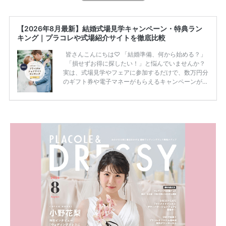
【2026年8月最新】結婚式場見学キャンペーン・特典ラン
キング｜プラコレや式場紹介サイトを徹底比較
皆さんこんにちは♡ 「結婚準備、何から始める？」
「損せずお得に探したい！」と悩んでいませんか？
実は、式場見学やフェアに参加するだけで、数万円分
のギフト券や電子マネーがもらえるキャンペーンがあ
ります。 ただし、サイトごとに特典額や条件が違う
ため、比較せずに選ぶと損をしてしまうことも……。
そこでこの記事では、【2026年8月最新】結婚式場見
学キャンペーン特典ランキングを公開！ 比較サイ
ト：プラコレ、ゼクシィ、ハナユメ、マイナビ 掲載
内容：特典金額・条件・応募方法・注意点 「どこが
一番お得？」「プラコレの特典は？」といった疑問も
解決します。 まずは診断で候補を絞れる「ウェディ
ング診断」か、体験型 […]
続きを読む