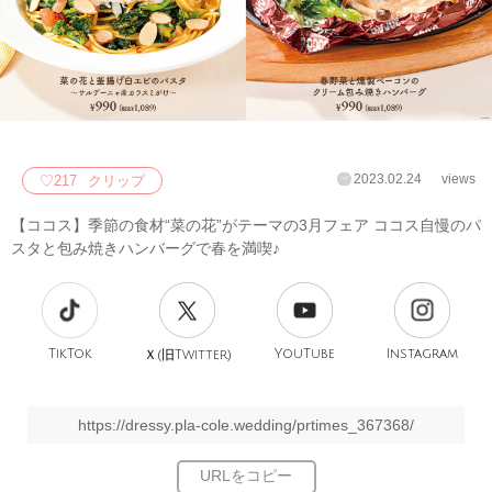
2023.02.24
views
♡
217
クリップ
【ココス】季節の食材“菜の花”がテーマの3月フェア ココス自慢のパ
スタと包み焼きハンバーグで春を満喫♪
TikTok
旧
YouTube
Instagram
Ｘ(
Twitter)
https://dressy.pla-cole.wedding/prtimes_367368/