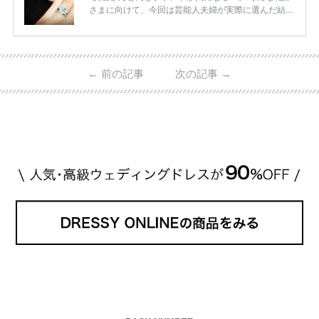
さまに向けて、今回は芸能人夫婦が実際に選んだ結婚
指輪・婚約指輪をブランド別にまとめました！ ハリ
ーウィンストンやカルティエ、ティファニーなど世界
的ハイブランドから、俄（NIWAKA）やI-PRIMOなど
日本で人気のブランドまで幅広くご紹介。 さらに、
←
前の記事
次の記事
→
・愛用している芸能人夫婦 ・リングの特徴や魅力 ・
推定価格帯 ・花嫁人気が高い理由 などもあわせて解
説していきます♡ 「芸能人の結婚指輪ってやっぱり
高い？」 「手が届くブランドもある？」 「人気ブラ
[…]
続きを読む