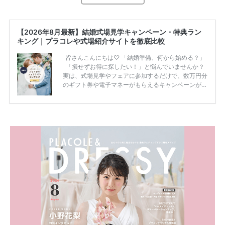
【2026年8月最新】結婚式場見学キャンペーン・特典ラン
キング｜プラコレや式場紹介サイトを徹底比較
皆さんこんにちは♡ 「結婚準備、何から始める？」
「損せずお得に探したい！」と悩んでいませんか？
実は、式場見学やフェアに参加するだけで、数万円分
のギフト券や電子マネーがもらえるキャンペーンがあ
ります。 ただし、サイトごとに特典額や条件が違う
ため、比較せずに選ぶと損をしてしまうことも……。
そこでこの記事では、【2026年8月最新】結婚式場見
学キャンペーン特典ランキングを公開！ 比較サイ
ト：プラコレ、ゼクシィ、ハナユメ、マイナビ 掲載
内容：特典金額・条件・応募方法・注意点 「どこが
一番お得？」「プラコレの特典は？」といった疑問も
解決します。 まずは診断で候補を絞れる「ウェディ
ング診断」か、体験型 […]
続きを読む