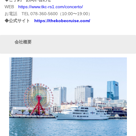
WEB
https://www.tkc-rs1.com/concerto/
お電話 TEL 078-360-5600（10:00〜19:00）
◆公式サイト
https://thekobecruise.com/
会社概要