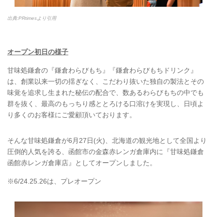
出典:PRtimesより引用
オープン初日の様子
甘味処鎌倉の『鎌倉わらびもち』『鎌倉わらびもちドリンク』
は、創業以来一切の揺ぎなく、こだわり抜いた独自の製法とその
味覚を追求し生まれた秘伝の配合で、数あるわらびもちの中でも
群を抜く、最高のもっちり感ととろける口溶けを実現し、日頃よ
り多くのお客様にご愛顧頂いております。
そんな甘味処鎌倉が6月27日(火)、北海道の観光地として全国より
圧倒的人気を誇る、函館市の金森赤レンガ倉庫内に『甘味処鎌倉
函館赤レンガ倉庫店』としてオープンしました。
※6/24.25.26は、プレオープン