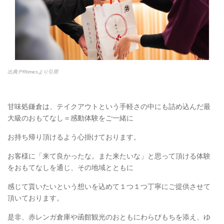
出典:PRtimesより引用
甘味処鎌倉は、テイクアウトという手軽さの中にも詰め込んだ最
大級のおもてなし＝感動体験をご一緒に
お持ち帰り頂けるよう心掛けております。
お客様に「来て良かったな。また来たいな」と思って頂ける体験
をおもてなしを通じ、その地域とともに
感じて貰いたいという想いを込めて１つ１つ丁寧にご提供させて
頂いております。
是非、赤レンガ倉庫や函館観光のおともにわらびもちを添え、ゆ