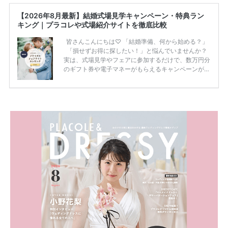
【2026年8月最新】結婚式場見学キャンペーン・特典ラン
キング｜プラコレや式場紹介サイトを徹底比較
皆さんこんにちは♡ 「結婚準備、何から始める？」
「損せずお得に探したい！」と悩んでいませんか？
実は、式場見学やフェアに参加するだけで、数万円分
のギフト券や電子マネーがもらえるキャンペーンがあ
ります。 ただし、サイトごとに特典額や条件が違う
ため、比較せずに選ぶと損をしてしまうことも……。
そこでこの記事では、【2026年8月最新】結婚式場見
学キャンペーン特典ランキングを公開！ 比較サイ
ト：プラコレ、ゼクシィ、ハナユメ、マイナビ 掲載
内容：特典金額・条件・応募方法・注意点 「どこが
一番お得？」「プラコレの特典は？」といった疑問も
解決します。 まずは診断で候補を絞れる「ウェディ
ング診断」か、体験型 […]
続きを読む