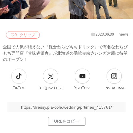
2023.06.30
views
♡
0
クリップ
全国で人気が絶えない『鎌倉わらびもちドリンク』で有名なわらび
もち専門店『甘味処鎌倉』が北海道の函館金森赤レンガ倉庫に待望
のオープン！
TikTok
旧
YouTube
Instagram
Ｘ(
Twitter)
https://dressy.pla-cole.wedding/prtimes_413761/