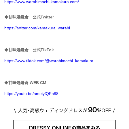
https://www.warabimochi-kamakura.com/
◆
甘味処鎌倉 公式Twitter
https://twitter.com/kamakura_warabi
◆
甘味処鎌倉 公式TikTok
https://www.tiktok.com/@warabimochi_kamakura
◆
甘味処鎌倉 WEB CM
https://youtu.be/ameiyfQFn88