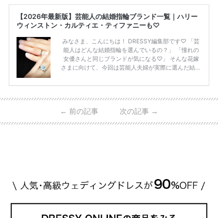
【2026年最新版】芸能人の結婚指輪ブランド一覧｜ハリー
ウィンストン・カルティエ・ティファニーも♡
みなさま、こんにちは！ DRESSY編集部です♡ 「芸
能人はどんな結婚指輪を選んでいるの？」 「憧れの
女優さんと同じブランドが気になる♡」 そんな花嫁
さまに向けて、今回は芸能人夫婦が実際に選んだ結婚
指輪・婚約指輪をブランド別にまとめました！ ハリ
ーウィンストンやカルティエ、ティファニーなど世界
的ハイブランドから、俄（NIWAKA）やI-PRIMOなど
日本で人気のブランドまで幅広くご紹介。 さらに、
←
前の記事
次の記事
→
・愛用している芸能人夫婦 ・リングの特徴や魅力 ・
推定価格帯 ・花嫁人気が高い理由 などもあわせて解
説していきます♡ 「芸能人の結婚指輪ってやっぱり
高い？」 「手が届くブランドもある？」 「人気ブラ
[…]
続きを読む