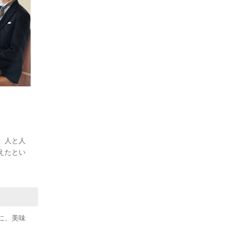
、人と人
えたとい
に、美味