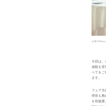
出典:PRtim
今回は、
値観を背
べてをご
ます。
フェア当
理長も務
を初披露