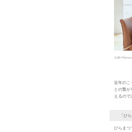
出典:PRtim
近年のこ
との繋が
えるので
「ひら
ひらまつ