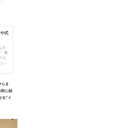
レや式
した
で、数
ただ
てしま
学キャ
ハナユ
一番お
断で候
ひらま
の秋に結
せる”イ