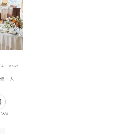
04
views
催 ～大
gram