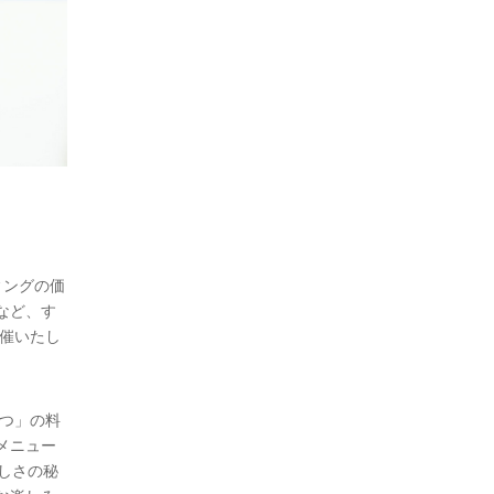
ィングの価
など、す
催いたし
つ」の料
メニュー
しさの秘