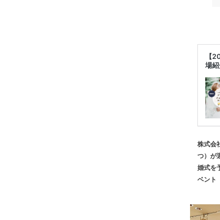
【2
場紹
株式会
つ）が
婚式を
ベント