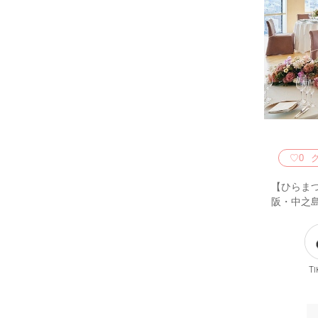
♡
0
【ひらま
阪・中之
Ti