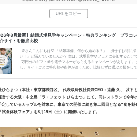
026年8月最新】結婚式場見学キャンペーン・特典ランキング｜プラコ
介サイトを徹底比較
皆さんこんにちは♡ 「結婚準備、何から始める？」「損せずお得に探
い！」と悩んでいませんか？ 実は、式場見学やフェアに参加するだけ
万円分のギフト券や電子マネーがもらえるキャンペーンがあります。 
し、サイトごとに特典額や条件が違うため、比較せずに選ぶと損をし
うことも……。 そこでこの記事では、【2026年8月最新】結婚式場見
ンペーン特典ランキングを公開！ 比較サイト：プラコレ、ゼクシィ、
メ、マイナビ 掲載内容：特典金額・条件・応募方法・注意点 「どこが
得？」「プラコレの特典は？」といった疑問も解決します。 まずは診
社ひらまつ（本社：東京都渋谷区、 代表取締役社長兼CEO：遠藤 久、 以下 
補を絞れる「ウェディング診断」か、体験型 […]
続きを読む
運営する大阪・中之島「ラ・フェット ひらまつ」にて、同レストランで今年
予定しているカップルを対象に、東京での開催に続き第二回目となる“食を魅
「試食体験フェア」を8月19日（土）に開催いたします。