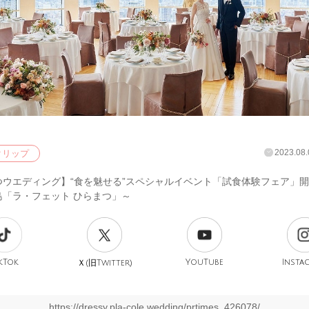
2023.08.
クリップ
つウエディング】“食を魅せる”スペシャルイベント「試食体験フェア」開
島「ラ・フェット ひらまつ」～
kTok
旧
YouTube
Insta
Ｘ(
Twitter)
https://dressy.pla-cole.wedding/prtimes_426078/