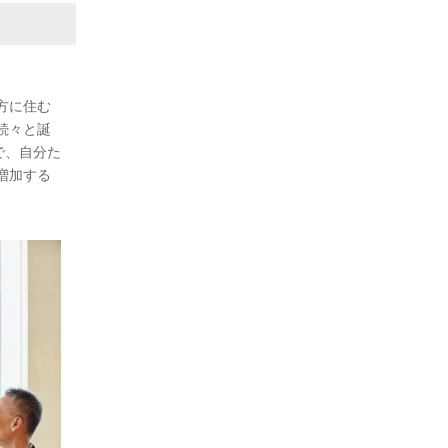
方に住む
続々と誕
で、自分た
増加する