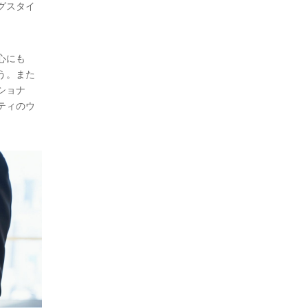
グスタイ
心にも
う。また
ショナ
ティのウ