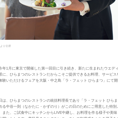
esより引用
今年1月に東京で開催した第一回目に引き続き、新たに生まれたウエデ
景に、ひらまつのレストランだからこそご提供できるお料理、サービス
体験いただけるフェアを大阪・中之島「ラ・フェット ひらまつ」にて開
日は、ひらまつのレストランの統括料理長であり「ラ・フェット ひらま
める中谷一則（なかたに・かずのり）がこの日のためにご用意した特別
。また、ご試食中にキッチンからLIVE中継し、お料理を作る様子や美味