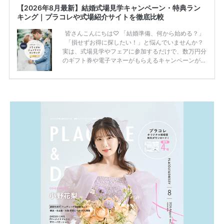
【2026年8月最新】結婚式場見学キャンペーン・特典ラン
キング｜プラコレや式場紹介サイトを徹底比較
皆さんこんにちは♡ 「結婚準備、何から始める？」
「損せずお得に探したい！」と悩んでいませんか？
実は、式場見学やフェアに参加するだけで、数万円分
のギフト券や電子マネーがもらえるキャンペーンがあ
ります。 ただし、サイトごとに特典額や条件が違う
ため、比較せずに選ぶと損をしてしまうことも……。
そこでこの記事では、【2026年8月最新】結婚式場見
学キャンペーン特典ランキングを公開！ 比較サイ
ト：プラコレ、ゼクシィ、ハナユメ、マイナビ 掲載
内容：特典金額・条件・応募方法・注意点 「どこが
一番お得？」「プラコレの特典は？」といった疑問も
解決します。 まずは診断で候補を絞れる「ウェディ
ング診断」か、体験型 […]
続きを読む