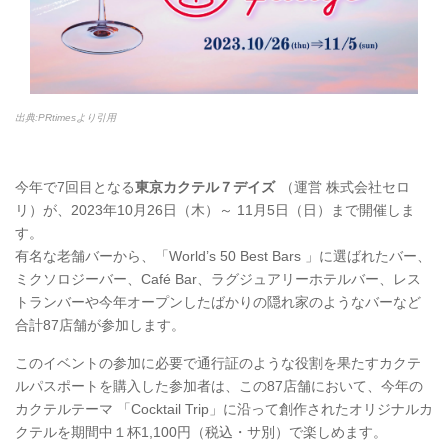
出典:PRtimesより引用
今年で7回目となる
東京カクテル７デイズ
（運営 株式会社セロ
リ）が、2023年10月26日（木）～ 11月5日（日）まで開催しま
す。
有名な老舗バーから、「World’s 50 Best Bars 」に選ばれたバー、
ミクソロジーバー、Café Bar、ラグジュアリーホテルバー、レス
トランバーや今年オープンしたばかりの隠れ家のようなバーなど
合計87店舗が参加します。
このイベントの参加に必要で通行証のような役割を果たすカクテ
ルパスポートを購入した参加者は、この87店舗において、今年の
カクテルテーマ 「Cocktail Trip」に沿って創作されたオリジナルカ
クテルを期間中１杯1,100円（税込・サ別）で楽しめます。