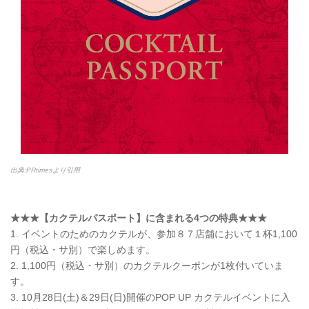
出典:PRtimesより引用
★★★【カクテルパスポート】に含まれる4つの特典★★★
1. イベントのためのカクテルが、参加８７店舗において１杯1,100
円（税込・サ別）で楽しめます。
2. 1,100円（税込・サ別）のカクテルクーポンが1枚付いていま
す。
3. 10月28日(土)＆29日(日)開催のPOP UP カクテルイベントに入