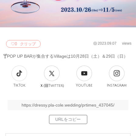
2023.09.07
views
♡
0
クリップ
🍸POP UP BARが集合するVillageは10月28日（土）＆29日（日）
TikTok
旧
YouTube
Instagram
Ｘ(
Twitter)
https://dressy.pla-cole.wedding/prtimes_437045/