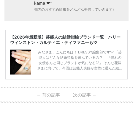
kama ❤︎*
都内のおすすめ情報をどんどん発信していきます♪
【2026年最新版】芸能人の結婚指輪ブランド一覧｜ハリー
ウィンストン・カルティエ・ティファニーも♡
みなさま、こんにちは！ DRESSY編集部です♡ 「芸
能人はどんな結婚指輪を選んでいるの？」 「憧れの
女優さんと同じブランドが気になる♡」 そんな花嫁
さまに向けて、今回は芸能人夫婦が実際に選んだ結婚
指輪・婚約指輪をブランド別にまとめました！ ハリ
ーウィンストンやカルティエ、ティファニーなど世界
的ハイブランドから、俄（NIWAKA）やI-PRIMOなど
日本で人気のブランドまで幅広くご紹介。 さらに、
←
前の記事
次の記事
→
・愛用している芸能人夫婦 ・リングの特徴や魅力 ・
推定価格帯 ・花嫁人気が高い理由 などもあわせて解
説していきます♡ 「芸能人の結婚指輪ってやっぱり
高い？」 「手が届くブランドもある？」 「人気ブラ
[…]
続きを読む