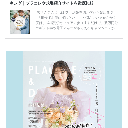
キング｜プラコレや式場紹介サイトを徹底比較
皆さんこんにちは♡ 「結婚準備、何から始める？」
「損せずお得に探したい！」と悩んでいませんか？
実は、式場見学やフェアに参加するだけで、数万円分
のギフト券や電子マネーがもらえるキャンペーンがあ
ります。 ただし、サイトごとに特典額や条件が違う
ため、比較せずに選ぶと損をしてしまうことも……。
そこでこの記事では、【2026年8月最新】結婚式場見
学キャンペーン特典ランキングを公開！ 比較サイ
ト：プラコレ、ゼクシィ、ハナユメ、マイナビ 掲載
内容：特典金額・条件・応募方法・注意点 「どこが
一番お得？」「プラコレの特典は？」といった疑問も
解決します。 まずは診断で候補を絞れる「ウェディ
ング診断」か、体験型 […]
続きを読む