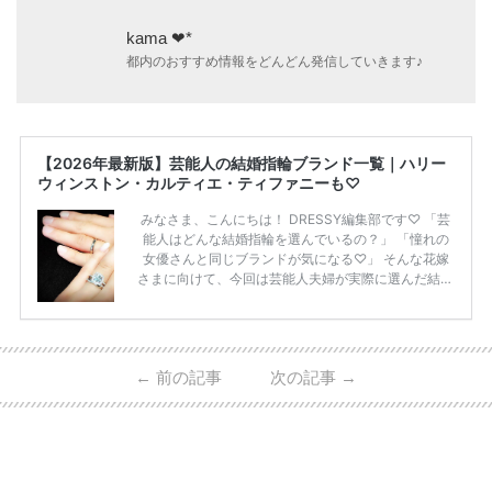
kama ❤︎*
都内のおすすめ情報をどんどん発信していきます♪
【2026年最新版】芸能人の結婚指輪ブランド一覧｜ハリー
ウィンストン・カルティエ・ティファニーも♡
みなさま、こんにちは！ DRESSY編集部です♡ 「芸
能人はどんな結婚指輪を選んでいるの？」 「憧れの
女優さんと同じブランドが気になる♡」 そんな花嫁
さまに向けて、今回は芸能人夫婦が実際に選んだ結婚
指輪・婚約指輪をブランド別にまとめました！ ハリ
ーウィンストンやカルティエ、ティファニーなど世界
的ハイブランドから、俄（NIWAKA）やI-PRIMOなど
日本で人気のブランドまで幅広くご紹介。 さらに、
←
前の記事
次の記事
→
・愛用している芸能人夫婦 ・リングの特徴や魅力 ・
推定価格帯 ・花嫁人気が高い理由 などもあわせて解
説していきます♡ 「芸能人の結婚指輪ってやっぱり
高い？」 「手が届くブランドもある？」 「人気ブラ
[…]
続きを読む