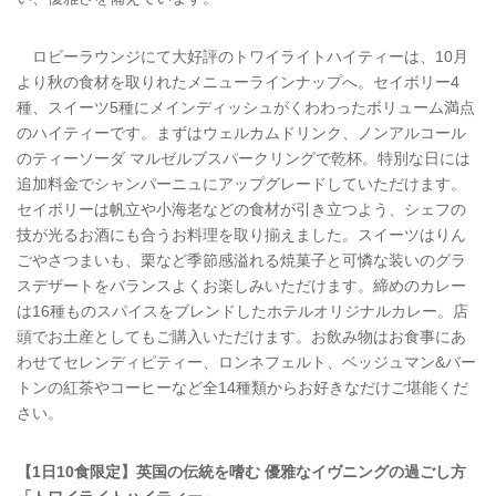
ロビーラウンジにて大好評のトワイライトハイティーは、10月
より秋の食材を取りれたメニューラインナップへ。セイボリー4
種、スイーツ5種にメインディッシュがくわわったボリューム満点
のハイティーです。まずはウェルカムドリンク、ノンアルコール
のティーソーダ マルゼルブスパークリングで乾杯。特別な日には
追加料金でシャンパーニュにアップグレードしていただけます。
セイボリーは帆立や小海老などの食材が引き立つよう、シェフの
技が光るお酒にも合うお料理を取り揃えました。スイーツはりん
ごやさつまいも、栗など季節感溢れる焼菓子と可憐な装いのグラ
スデザートをバランスよくお楽しみいただけます。締めのカレー
は16種ものスパイスをブレンドしたホテルオリジナルカレー。店
頭でお土産としてもご購入いただけます。お飲み物はお食事にあ
わせてセレンディピティー、ロンネフェルト、ベッジュマン&バー
トンの紅茶やコーヒーなど全14種類からお好きなだけご堪能くだ
さい。
【1日10食限定】英国の伝統を嗜む 優雅なイヴニングの過ごし方