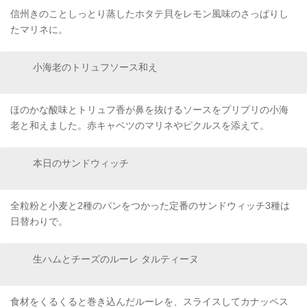
信州きのことしっとり蒸したホタテ貝をレモン風味のさっぱりし
たマリネに。
小海老のトリュフソース和え
ほのかな酸味とトリュフ香が鼻を抜けるソースをプリプリの小海
老と和えました。赤キャベツのマリネやピクルスを添えて。
本日のサンドウィッチ
全粒粉と小麦と2種のパンをつかった定番のサンドウィッチ3種は
日替わりで。
生ハムとチーズのルーレ タルティーヌ
食材をくるくると巻き込んだルーレを、スライスしてカナッペス