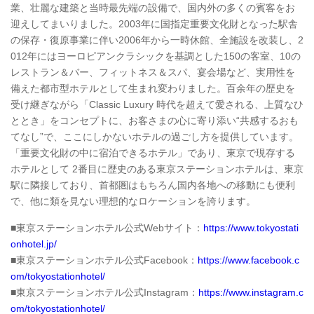
業、壮麗な建築と当時最先端の設備で、国内外の多くの賓客をお
迎えしてまいりました。2003年に国指定重要文化財となった駅舎
の保存・復原事業に伴い2006年から一時休館、全施設を改装し、2
012年にはヨーロピアンクラシックを基調とした150の客室、10の
レストラン＆バー、フィットネス＆スパ、宴会場など、実用性を
備えた都市型ホテルとして生まれ変わりました。百余年の歴史を
受け継ぎながら「Classic Luxury 時代を超えて愛される、上質なひ
ととき」をコンセプトに、お客さまの心に寄り添い“共感するおも
てなし”で、ここにしかないホテルの過ごし方を提供しています。
「重要文化財の中に宿泊できるホテル」であり、東京で現存する
ホテルとして 2番目に歴史のある東京ステーションホテルは、東京
駅に隣接しており、首都圏はもちろん国内各地への移動にも便利
で、他に類を見ない理想的なロケーションを誇ります。
■東京ステーションホテル公式Webサイト：
https://www.tokyostati
onhotel.jp/
■東京ステーションホテル公式Facebook：
https://www.facebook.c
om/tokyostationhotel/
■東京ステーションホテル公式Instagram：
https://www.instagram.c
om/tokyostationhotel/