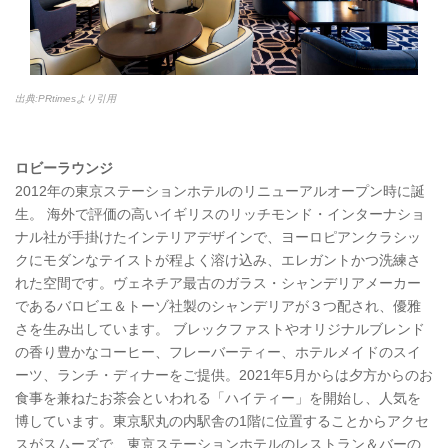
出典:PRtimesより引用
ロビーラウンジ
2012年の東京ステーションホテルのリニューアルオープン時に誕
生。 海外で評価の高いイギリスのリッチモンド・インターナショ
ナル社が手掛けたインテリアデザインで、ヨーロピアンクラシッ
クにモダンなテイストが程よく溶け込み、エレガントかつ洗練さ
れた空間です。ヴェネチア最古のガラス・シャンデリアメーカー
であるバロビエ＆トーゾ社製のシャンデリアが３つ配され、優雅
さを生み出しています。 ブレックファストやオリジナルブレンド
の香り豊かなコーヒー、フレーバーティー、ホテルメイドのスイ
ーツ、ランチ・ディナーをご提供。2021年5月からは夕方からのお
食事を兼ねたお茶会といわれる「ハイティー」を開始し、人気を
博しています。東京駅丸の内駅舎の1階に位置することからアクセ
スがスムーズで、東京ステーションホテルのレストラン＆バーの