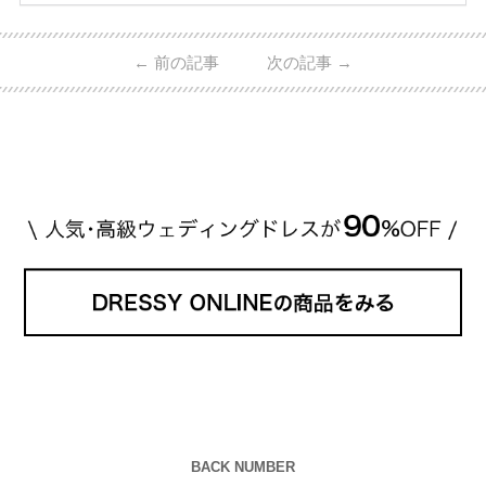
ーウィンストンやカルティエ、ティファニーなど世界
的ハイブランドから、俄（NIWAKA）やI-PRIMOなど
日本で人気のブランドまで幅広くご紹介。 さらに、
←
前の記事
次の記事
→
・愛用している芸能人夫婦 ・リングの特徴や魅力 ・
推定価格帯 ・花嫁人気が高い理由 などもあわせて解
説していきます♡ 「芸能人の結婚指輪ってやっぱり
高い？」 「手が届くブランドもある？」 「人気ブラ
[…]
続きを読む
BACK NUMBER