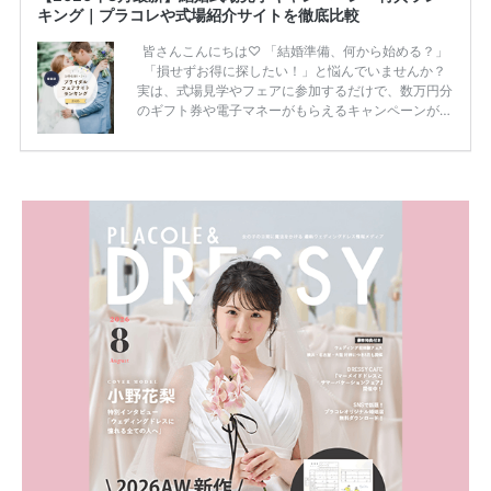
キング｜プラコレや式場紹介サイトを徹底比較
皆さんこんにちは♡ 「結婚準備、何から始める？」
「損せずお得に探したい！」と悩んでいませんか？
実は、式場見学やフェアに参加するだけで、数万円分
のギフト券や電子マネーがもらえるキャンペーンがあ
ります。 ただし、サイトごとに特典額や条件が違う
ため、比較せずに選ぶと損をしてしまうことも……。
そこでこの記事では、【2026年8月最新】結婚式場見
学キャンペーン特典ランキングを公開！ 比較サイ
ト：プラコレ、ゼクシィ、ハナユメ、マイナビ 掲載
内容：特典金額・条件・応募方法・注意点 「どこが
一番お得？」「プラコレの特典は？」といった疑問も
解決します。 まずは診断で候補を絞れる「ウェディ
ング診断」か、体験型 […]
続きを読む