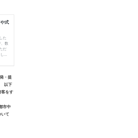
レや式
した
で、数
ただ
てしま
学キャ
ハナユ
一番お
断で候
開発・提
 以下
接客をす
都市中
ついて