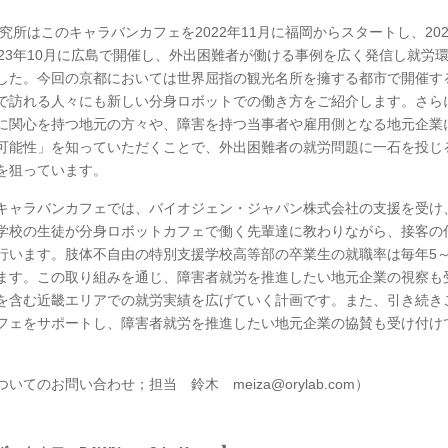
究所はこのキャラバンカフェを2022年11月に福岡からスタートし、202
023年10月に広島で開催し、外出困難者が働ける事例を広く発信し就労
した。今回の京都においては世界屈指の観光名所を擁する都市で開催す
で訪れる人々にも新しい分身ロボットでの働き方をご紹介します。さら
に関心を持つ地元の方々や、障害を持つ当事者や雇用側となる地元企業
可能性」を知っていただくことで、外出困難者の就労問題に一石を投じ
を狙っています。
ャラバンカフェでは、バイオジェン・ジャパン株式会社の支援を受け
学校の生徒が分身ロボットカフェで働く先輩達に教わりながら、接客の
行います。肢体不自由の特別支援学校高等部の卒業生の就職率は毎年5～
ます。この取り組みを通じ、障害者就労を推進したい地元企業の視察も
を含む近畿エリアでの就労実績を広げていく計画です。また、引き続き
フェをサポートし、障害者就労を推進したい地元企業の協賛も受け付け
いてのお問い合わせ；担当 鈴木 meiza@orylab.com）