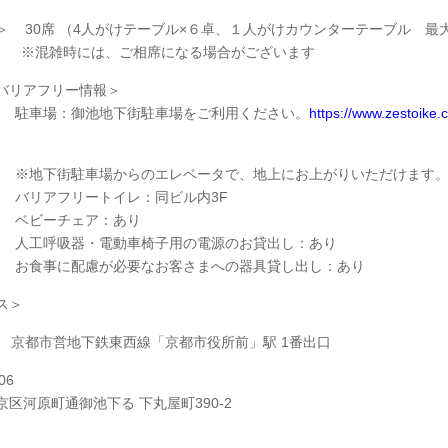
＞ 30席 （4人がけテーブル×６卓、１人がけカウンターテーブル 最
時には、ご相席になる場合がございます
バリアフリー情報＞
：御池地下街駐車場をご利用ください。
https://www.zestoike.
街駐車場からのエレベータで、地上にお上がりいただけます
フリートイレ：同ビル内3F
ーチェア：あり
吸器・電動車椅子用の電源のお貸出し：あり
に配慮が必要なお客さまへの器具貸し出し：あり
ス＞
営地下鉄東西線「京都市役所前」駅 1番出口
06
京区河原町通御池下る 下丸屋町390-2