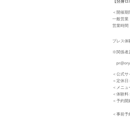
【分身ロボッ
＜開催期
一般営業 
営業時間 ：
プレス体験会
※関係者
pr@or
＜公式サ
＜定休日
＜メニュ
＜体験料
＜予約開始
予約
＜事前予
予約の
団体予