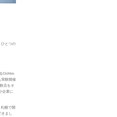
うひとつの
riHim
も実験開催
実験店をオ
や企業に
と札幌で開
できまし