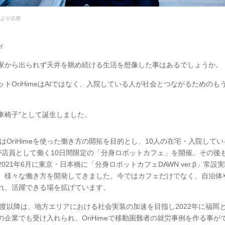
esより引用
ィ
家から出られず天井を眺め続ける生活を想像した事はあるでしょうか。
ットOriHimeはAIではなく、入院している人が社会とつながるためのも
車椅子”として誕生しました。
にはOriHimeを使った働き方の開拓を目的とし、10人の在宅・入院しているO
が店員として働く10日間限定の「分身ロボットカフェ」を開催。その後
021年6月に東京・日本橋に「分身ロボットカフェDAWN ver.β」常設
、様々な働き方を開発してきました。今ではカフェだけでなく、自治体
れ、活躍できる場を拡げています。
年度以降は、地方エリアにおける社会実装の加速を目指し2022年に福岡
の企業でも受け入れられ、OriHimeで移動困難者の就労事例を作る事が