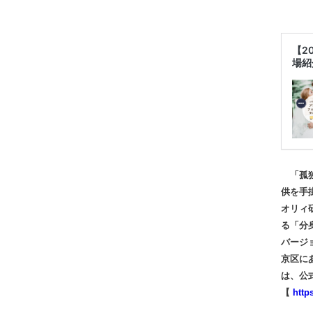
【2
場紹
「孤独
供を手
オリィ
る「分身
バージ
京区に
は、公
【
http