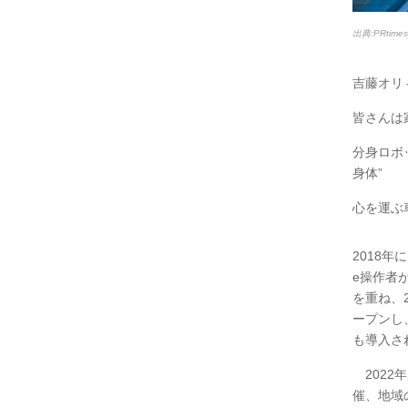
出典:PRtim
吉藤オリ
皆さんは
分身ロボ
身体”
心を運ぶ
2018年
e操作者
を重ね、2
ープンし
も導入さ
2022
催、地域