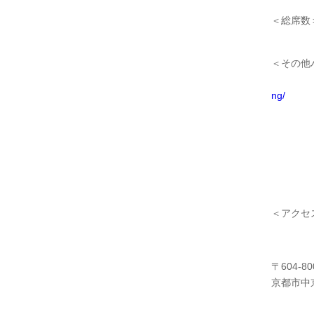
＜総席数
※混雑
＜その他
駐車場
ng/
※地下
バリア
ベビ
人工呼
お食事
＜アクセ
京都市
〒604-80
京都市中