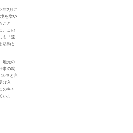
3年2月に
環境を増や
ること
に、この
にも「遠
る活動と
、地元の
仕事の就
10％と言
受け入
このキャ
ていま