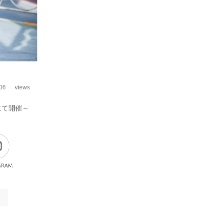
06
views
にて開催～
gram