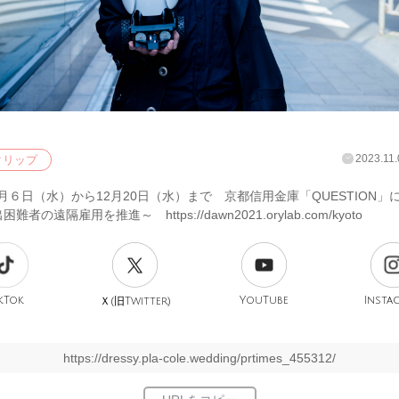
2023.11.
クリップ
12月６日（水）から12月20日（水）まで 京都信用金庫「QUESTION」
者の遠隔雇用を推進～ https://dawn2021.orylab.com/kyoto
kTok
旧
YouTube
Insta
Ｘ(
Twitter)
https://dressy.pla-cole.wedding/prtimes_455312/