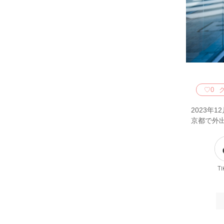
♡
0
2023年
京都で外出困難
Ti