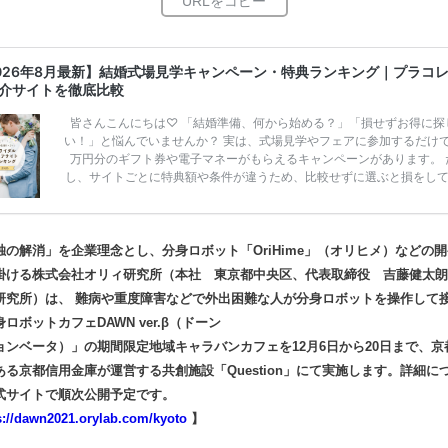
026年8月最新】結婚式場見学キャンペーン・特典ランキング｜プラコ
介サイトを徹底比較
皆さんこんにちは♡ 「結婚準備、何から始める？」「損せずお得に探
い！」と悩んでいませんか？ 実は、式場見学やフェアに参加するだけ
万円分のギフト券や電子マネーがもらえるキャンペーンがあります。 
し、サイトごとに特典額や条件が違うため、比較せずに選ぶと損をし
うことも……。 そこでこの記事では、【2026年8月最新】結婚式場見
ンペーン特典ランキングを公開！ 比較サイト：プラコレ、ゼクシィ、
メ、マイナビ 掲載内容：特典金額・条件・応募方法・注意点 「どこが
得？」「プラコレの特典は？」といった疑問も解決します。 まずは診
の解消」を企業理念とし、分身ロボット「OriHime」（オリヒメ）などの
補を絞れる「ウェディング診断」か、体験型 […]
続きを読む
掛ける株式会社オリィ研究所（本社 東京都中央区、代表取締役 吉藤健太朗
研究所）は、 難病や重度障害などで外出困難な人が分身ロボットを操作して
ロボットカフェDAWN ver.β（ドーン
ョンベータ）」の期間限定地域キャラバンカフェを12月6日から20日まで、京
ある京都信用金庫が運営する共創施設「Question」にて実施します。詳細に
式サイトで順次公開予定です。
s://dawn2021.orylab.com/kyoto
】