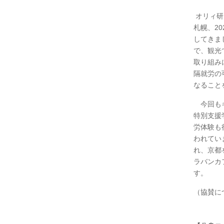
オリィ研
札幌、2
してきま
で、観光
取り組み
隔就労の
なること
今回もキ
特別支援
労体験も
われてい
れ、京都
ラバンカ
す。
（協賛につ