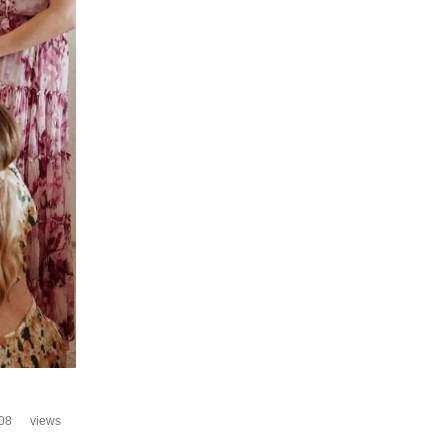
08
views