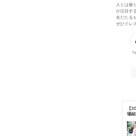
人とは被
が注目する
名だたる
ぜひドレ
Ti
【2
場紹