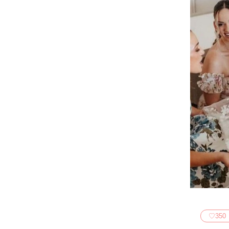
♡
350