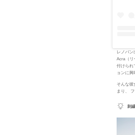
レノバン
Acra
付けられ
ョンに興
そんな彼
まり、 
刺