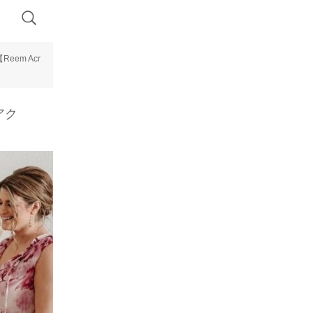
em Acr
アク