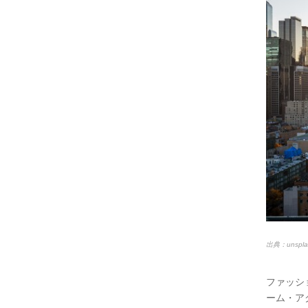
出典：unspla
ファッシ
ーム・ア