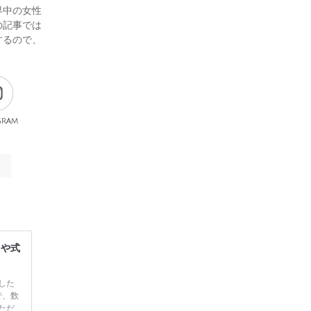
界中の女性
の記事では
するので、
gram
レや式
した
で、数
ただ