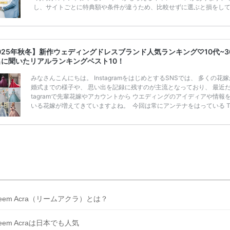
し、サイトごとに特典額や条件が違うため、比較せずに選ぶと損をし
うことも……。 そこでこの記事では、【2026年8月最新】結婚式場見
ンペーン特典ランキングを公開！ 比較サイト：プラコレ、ゼクシィ、
メ、マイナビ 掲載内容：特典金額・条件・応募方法・注意点 「どこが
得？」「プラコレの特典は？」といった疑問も解決します。 まずは診
025年秋冬】新作ウェディングドレスブランド人気ランキング♡10代~3
補を絞れる「ウェディング診断」か、体験型 […]
続きを読む
名に聞いたリアルランキングベスト10！
みなさんこんにちは。 InstagramをはじめとするSNSでは、 多くの花
婚式までの様子や、 思い出を記録に残すのが主流となっており、 最近だと
tagramで先輩花嫁やアカウントから ウエディングのアイディアや情報
いる花嫁が増えてきていますよね。 ​ 今回は常にアンテナをはっている Ti
k、Instagramユーザー768名が 2025年秋冬新作ドレスコレクションの
票に参加しました。 こちらの記事では集計結果をリアルなランキングに
めています。 (※2025年8月の調査結果です) ​​ ドレスのこだわりに関す
ケートでは、 全体の86％の女性がドレスにこ […]
続きを読む
eem Acra（リームアクラ）とは？
eem Acraは日本でも人気