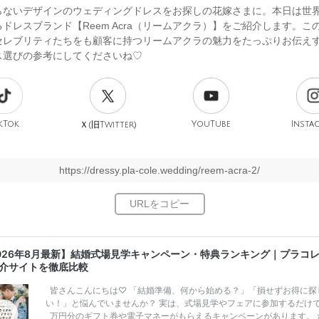
らないデザインのウェディングドレスをお探しの花嫁さまに。本日は世
ドレスブランド【Reem Acra（リームアクラ）】をご紹介します。こ
セレブリティたちをも顧客に持つリームアクラの魅力をたっぷりお伝え
ス選びの参考にしてくださいね♡
kTok
旧
YouTube
Insta
Ｘ(
Twitter)
https://dressy.pla-cole.wedding/reem-acra-2/
026年8月最新】結婚式場見学キャンペーン・特典ランキング｜プラコ
介サイトを徹底比較
皆さんこんにちは♡ 「結婚準備、何から始める？」「損せずお得に探
い！」と悩んでいませんか？ 実は、式場見学やフェアに参加するだけ
万円分のギフト券や電子マネーがもらえるキャンペーンがあります。 