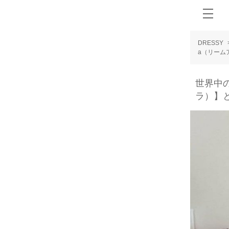
DRESSY
a（リーム
世界中の
ラ）】