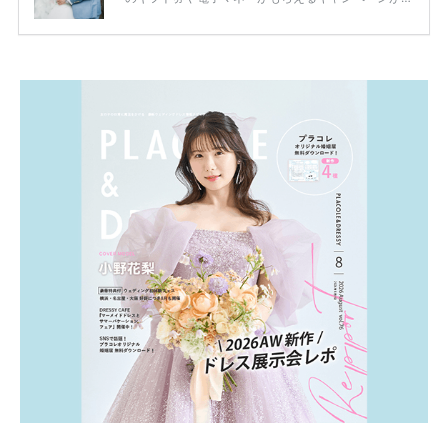
ります。 ただし、サイトごとに特典額や条件が違う
ため、比較せずに選ぶと損をしてしまうことも……。
そこでこの記事では、【2026年8月最新】結婚式場見
学キャンペーン特典ランキングを公開！ 比較サイ
ト：プラコレ、ゼクシィ、ハナユメ、マイナビ 掲載
内容：特典金額・条件・応募方法・注意点 「どこが
一番お得？」「プラコレの特典は？」といった疑問も
解決します。 まずは診断で候補を絞れる「ウェディ
ング診断」か、体験型 […]
続きを読む