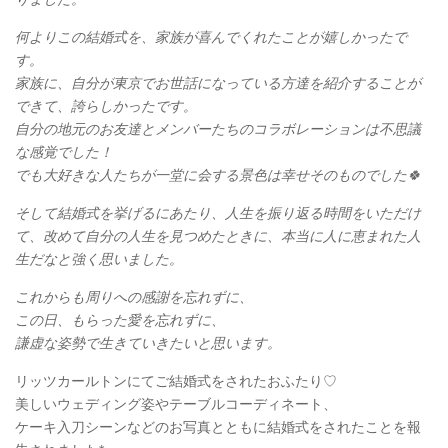
何よりこの結婚式を、家族が喜んでくれたことが嬉しかったで
す。
家族に、自分が東京でお世話になっている方達を紹介することが
できて、誇らしかったです。
自分の地元のお友達とメンバーたちのコラボレーションは不思議
な感覚でした！
でも大好きな人たちが一堂に会する景色は幸せそのものでした🍀
そして結婚式を挙げるにあたり、人生を振り返る時間をいただけ
て、改めて自分の人生を見つめたときに、本当に人に恵まれた人
生だなと強く思いました。
これからも周りへの感謝を忘れずに、
この日、もらった愛を忘れずに、
謙虚な姿勢で生きていきたいと思います。
リッツカールトンにてご結婚式をされたおふたり♡
美しいウェディング姿やテーブルコーディネート、
ケーキ入刀シーンなどのお写真とともに結婚式をされたことを報