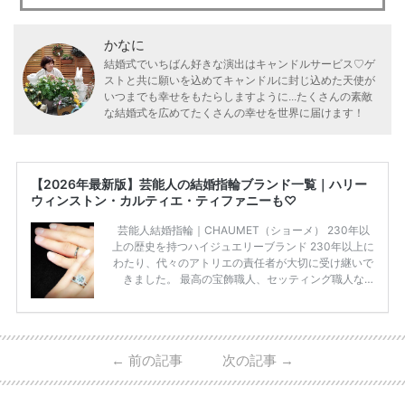
かなに
結婚式でいちばん好きな演出はキャンドルサービス♡ゲ
ストと共に願いを込めてキャンドルに封じ込めた天使が
いつまでも幸せをもたらしますように...たくさんの素敵
な結婚式を広めてたくさんの幸せを世界に届けます！
【2026年最新版】芸能人の結婚指輪ブランド一覧｜ハリー
ウィンストン・カルティエ・ティファニーも♡
芸能人結婚指輪｜CHAUMET（ショーメ） 230年以
上の歴史を持つハイジュエリーブランド 230年以上に
わたり、代々のアトリエの責任者が大切に受け継いで
きました。 最高の宝飾職人、セッティング職人な
ど、 ジュエリー製作にかかわる人々が、厳選された
高品質の宝石を扱っています。 至高のデザインと品
質にうっとりしてしまうブランドです♡ 矢沢心さ
ん・魔裟斗さんの婚約指輪 魔裟斗さんが矢沢さんに
←
前の記事
次の記事
→
贈られた指輪は1カラットのものです。 ショーメの価
格相場は30万～60万ですが、 高いものだと数百万円
程です。1カラットが約200万円なので、 魔裟斗さん