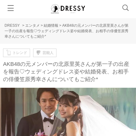
DRESSY
>
エンタメ
>
結婚情報
>
AKB48の元メンバーの北原里英さんが第
一子の出産を報告♡ウェディングドレス姿や結婚発表、お相手の俳優笠原秀
幸さんについてもご紹介*
トレンド
芸能人
AKB48の元メンバーの北原里英さんが第一子の出産
を報告♡ウェディングドレス姿や結婚発表、お相手
の俳優笠原秀幸さんについてもご紹介*