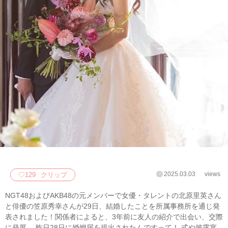
2025.03.03
views
♡
129
クリップ
NGT48およびAKB48の元メンバーで女優・タレントの北原里英さん
と俳優の笠原秀幸さんが29日、結婚したことを所属事務所を通じ発
表されました！関係者によると、3年前に友人の紹介で出会い、交際
に発展。 昨日28日に婚姻届を提出されたんですって！ 式や披露宴