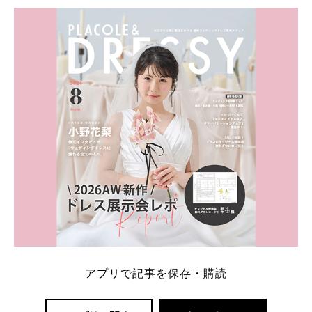
学キャンペーン特典ランキングを公開！ 比較サイ
ト：プラコレ、ゼクシィ、ハナユメ、マイナビ 掲載
内容：特典金額・条件・応募方法・注意点 「どこが
一番お得？」「プラコレの特典は？」といった疑問も
解決します。 まずは診断で候補を絞れる「ウェディ
ング診断」か、体験型 […]
続きを読む
アプリで記事を保存・購読