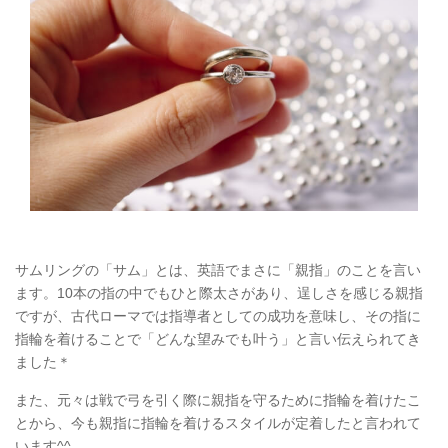
サムリングの「サム」とは、英語でまさに「親指」のことを言い
ます。10本の指の中でもひと際太さがあり、逞しさを感じる親指
ですが、古代ローマでは指導者としての成功を意味し、その指に
指輪を着けることで「どんな望みでも叶う」と言い伝えられてき
ました＊
また、元々は戦で弓を引く際に親指を守るために指輪を着けたこ
とから、今も親指に指輪を着けるスタイルが定着したと言われて
います^^