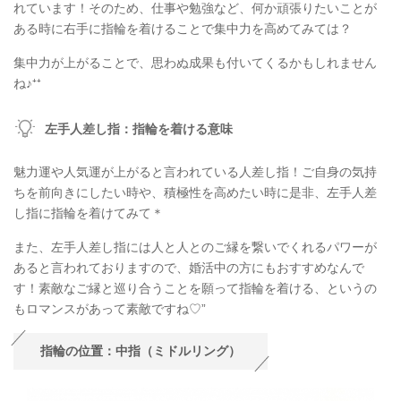
れています！そのため、仕事や勉強など、何か頑張りたいことが
ある時に右手に指輪を着けることで集中力を高めてみては？
集中力が上がることで、思わぬ成果も付いてくるかもしれません
ね♪⁺⁺
左手人差し指：指輪を着ける意味
魅力運や人気運が上がると言われている人差し指！ご自身の気持
ちを前向きにしたい時や、積極性を高めたい時に是非、左手人差
し指に指輪を着けてみて＊
また、左手人差し指には人と人とのご縁を繋いでくれるパワーが
あると言われておりますので、婚活中の方にもおすすめなんで
す！素敵なご縁と巡り合うことを願って指輪を着ける、というの
もロマンスがあって素敵ですね♡”
指輪の位置：中指（ミドルリング）