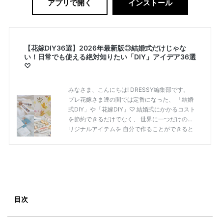
アプリで開く
インストール
【花嫁DIY36選】2026年最新版◎結婚式だけじゃな
い！日常でも使える絶対知りたい「DIY」アイデア36選
♡
みなさま、こんにちは! DRESSY編集部です。
プレ花嫁さま達の間では定番になった、 「結婚
式DIY」や「花嫁DIY」♡ 結婚式にかかるコスト
を節約できるだけでなく、 世界に一つだけのオ
リジナルアイテムを 自分で作ることができると
いうのが魅力ですよね◎ そこで今回は、「花嫁
DIY」におすすめしたい 定番アイテムからトレ
ンドのおしゃれアイテムまで まとめてご紹介し
ます♡ ぜひ最後までcheckして オリジナルアイ
テムを作ってみてくださいね◎ ＼花嫁必見／今
月の式場探しで特典が貰えるサイトランキング
♡ 【7月はとっても豪華◎*】式場探しで特典が
目次
貰えるサイトランキング♡♥各社のキャンペー
ン内容をま […]
続きを読む