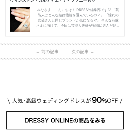
ウィンストン・カルティエ・ティファニーも♡
みなさま、こんにちは！ DRESSY編集部です♡ 「芸
能人はどんな結婚指輪を選んでいるの？」 「憧れの
女優さんと同じブランドが気になる♡」 そんな花嫁
さまに向けて、今回は芸能人夫婦が実際に選んだ結婚
指輪・婚約指輪をブランド別にまとめました！ ハリ
ーウィンストンやカルティエ、ティファニーなど世界
的ハイブランドから、俄（NIWAKA）やI-PRIMOなど
日本で人気のブランドまで幅広くご紹介。 さらに、
←
前の記事
次の記事
→
・愛用している芸能人夫婦 ・リングの特徴や魅力 ・
推定価格帯 ・花嫁人気が高い理由 などもあわせて解
説していきます♡ 「芸能人の結婚指輪ってやっぱり
高い？」 「手が届くブランドもある？」 「人気ブラ
[…]
続きを読む