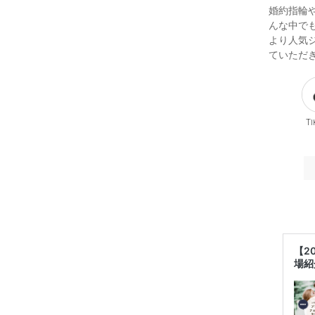
婚約指輪
んな中で
より人気
ていただ
Ti
【2
場紹