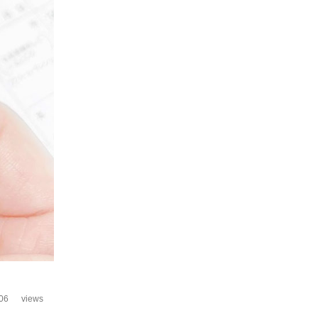
06
views