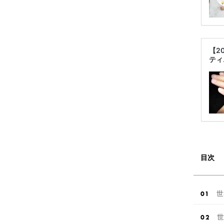
【2
ティ
目次
世
世