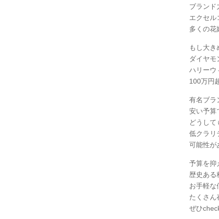
ブランド
エクセル
多くの花
もし大き
ダイヤモ
ハリーウ
100万
有名ブラ
安い予算
どうしても
低クラリ
可能性が
予算を抑
歴史ある
お手軽な
たくさん
ぜひche