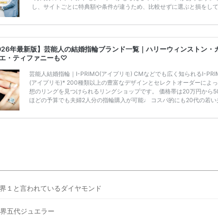
し、サイトごとに特典額や条件が違うため、比較せずに選ぶと損をし
うことも……。 そこでこの記事では、【2026年8月最新】結婚式場見
ンペーン特典ランキングを公開！ 比較サイト：プラコレ、ゼクシィ、
メ、マイナビ 掲載内容：特典金額・条件・応募方法・注意点 「どこが
得？」「プラコレの特典は？」といった疑問も解決します。 まずは診
026年最新版】芸能人の結婚指輪ブランド一覧｜ハリーウィンストン・
補を絞れる「ウェディング診断」か、体験型 […]
続きを読む
エ・ティファニーも♡
芸能人結婚指輪｜I-PRIMO(アイプリモ) CMなどでも広く知られるI-PRI
(アイプリモ)* 200種類以上の豊富なデザインとセレクトオーダーによ
想のリングを見つけられるリングショップです。 価格帯は20万円から5
ほどの予算でも夫婦2人分の指輪購入が可能♩ コスパ的にも20代の若い
に人気のようです♡ 志田未来さんの指輪 📺TV 情報📺#日本テレビ 系 に
月5日22時～スタートする水曜ドラマ『 #ファーストペンギン! 』で山藤
役を演じます💁🏻‍♀️ 皆さま、ぜひ📺ご覧ください🙏🏻https://t.co/CqTMZN
f…@ntv_penguin pic. […]
続きを読む
界１と言われているダイヤモンド
界五代ジュエラー