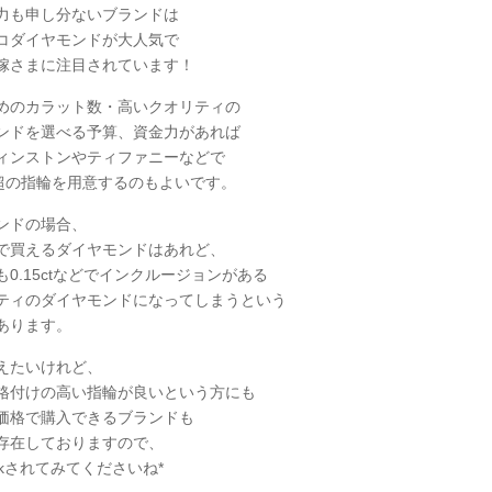
力も申し分ないブランドは
コダイヤモンドが大人気で
嫁さまに注目されています！
めのカラット数・高いクオリティの
ンドを選べる予算、資金力があれば
ィンストンやティファニーなどで
円超の指輪を用意するのもよいです。
ンドの場合、
で買えるダイヤモンドはあれど、
0.15ctなどでインクルージョンがある
ティのダイヤモンドになってしまうという
あります。
えたいけれど、
格付けの高い指輪が良いという方にも
価格で購入できるブランドも
存在しておりますので、
ckされてみてくださいね*