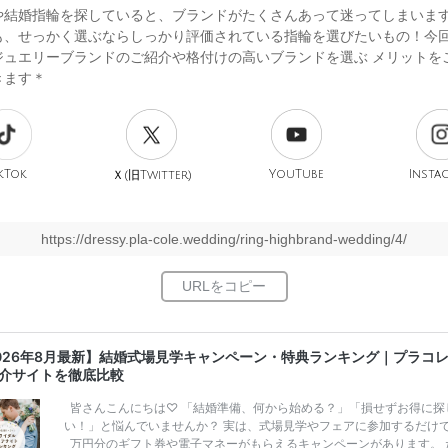
や結婚指輪を探していると、ブランドがたくさんあって迷ってしまいま
も、せっかく選ぶならしっかり評価されている指輪を選びたいもの！今
ジュエリーブランドのご紹介や格付けの高いブランドを選ぶ メリットを
きます＊
kTok
旧
YouTube
Insta
Ｘ(
Twitter)
https://dressy.pla-cole.wedding/ring-highbrand-wedding/4/
026年8月最新】結婚式場見学キャンペーン・特典ランキング｜プラコ
介サイトを徹底比較
皆さんこんにちは♡ 「結婚準備、何から始める？」「損せずお得に探
い！」と悩んでいませんか？ 実は、式場見学やフェアに参加するだけ
万円分のギフト券や電子マネーがもらえるキャンペーンがあります。 