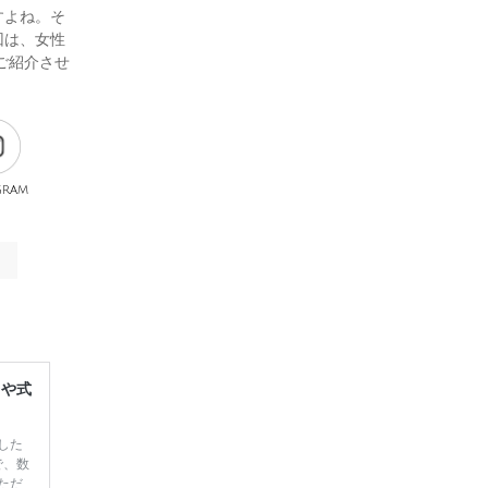
すよね。そ
回は、女性
ご紹介させ
gram
レや式
した
で、数
ただ