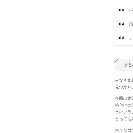
パ
指
ま
まと
みなさま
見つかり
今回は婚
格付けの
どのブラ
とっても
大きなカ