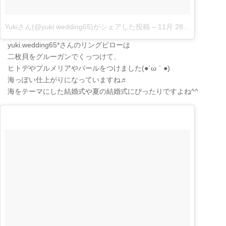
Yukiさん(@yuki.wedding65)がシェアした投稿
–
11月 28, 2017 at 2:54午後 PST
yuki.wedding65*さんのリングピローは
二枚貝をグルーガンでくっつけて、
ヒトデやプルメリアやパールをつけました(●´ω｀●)
海っぽい仕上がりになっていますね♬
海をテーマにした結婚式や夏の結婚式にぴったりですよね^^