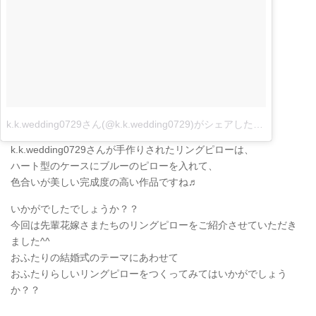
k.k.wedding0729さん(@k.k.wedding0729)がシェアした投稿
–
2月 23
k.k.wedding0729さんが手作りされたリングピローは、
ハート型のケースにブルーのピローを入れて、
色合いが美しい完成度の高い作品ですね♬
いかがでしたでしょうか？？
今回は先輩花嫁さまたちのリングピローをご紹介させていただき
ました^^
おふたりの結婚式のテーマにあわせて
おふたりらしいリングピローをつくってみてはいかがでしょう
か？？