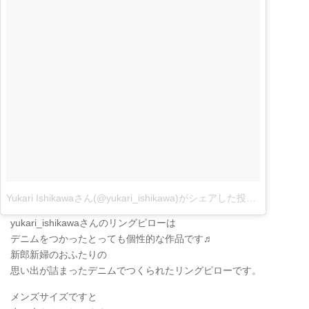
Yukari Ishikawaさん(@yukari_ishikawa)がシェアした投稿
–
1月 15, 2
yukari_ishikawaさんのリングピローは
デニムをつかったとっても個性的な作品です♬
新郎新婦のおふたりの
思い出が詰まったデニムでつくられたリングピローです。
メンズサイズですと