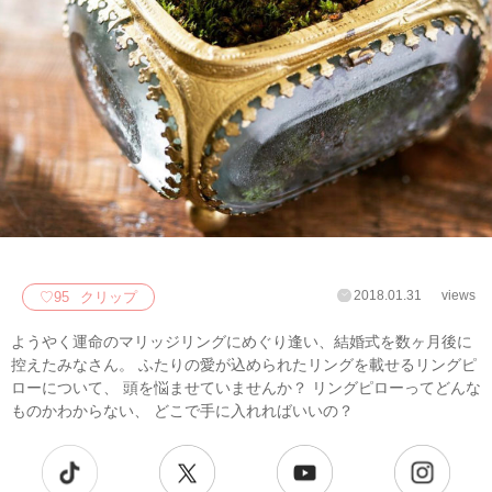
2018.01.31
views
♡
95
クリップ
ようやく運命のマリッジリングにめぐり逢い、結婚式を数ヶ月後に
控えたみなさん。 ふたりの愛が込められたリングを載せるリングピ
ローについて、 頭を悩ませていませんか？ リングピローってどんな
ものかわからない、 どこで手に入れればいいの？