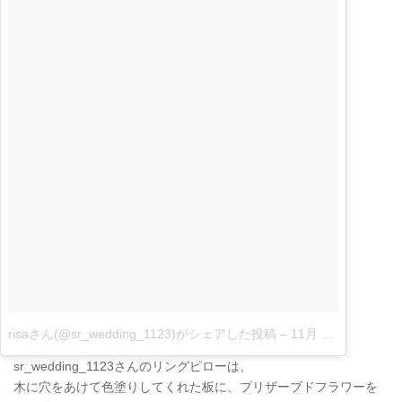
risaさん(@sr_wedding_1123)がシェアした投稿
–
11月 16, 2017 at 9:48午後 PST
sr_wedding_1123さんのリングピローは、
木に穴をあけて色塗りしてくれた板に、プリザーブドフラワーを