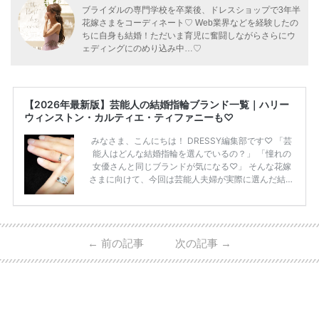
ブライダルの専門学校を卒業後、ドレスショップで3年半
花嫁さまをコーディネート♡ Web業界などを経験したの
ちに自身も結婚！ただいま育児に奮闘しながらさらにウ
ェディングにのめり込み中…♡
【2026年最新版】芸能人の結婚指輪ブランド一覧｜ハリー
ウィンストン・カルティエ・ティファニーも♡
みなさま、こんにちは！ DRESSY編集部です♡ 「芸
能人はどんな結婚指輪を選んでいるの？」 「憧れの
女優さんと同じブランドが気になる♡」 そんな花嫁
さまに向けて、今回は芸能人夫婦が実際に選んだ結婚
指輪・婚約指輪をブランド別にまとめました！ ハリ
ーウィンストンやカルティエ、ティファニーなど世界
的ハイブランドから、俄（NIWAKA）やI-PRIMOなど
日本で人気のブランドまで幅広くご紹介。 さらに、
←
前の記事
次の記事
→
・愛用している芸能人夫婦 ・リングの特徴や魅力 ・
推定価格帯 ・花嫁人気が高い理由 などもあわせて解
説していきます♡ 「芸能人の結婚指輪ってやっぱり
高い？」 「手が届くブランドもある？」 「人気ブラ
[…]
続きを読む