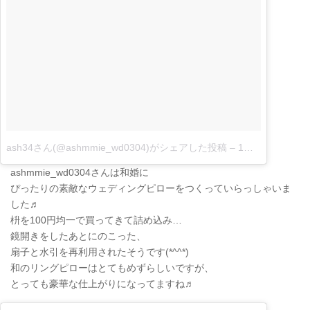
ash34さん(@ashmmie_wd0304)がシェアした投稿
–
1月 12, 2018 at 7:29午前 PST
ashmmie_wd0304さんは和婚に
ぴったりの素敵なウェディングピローをつくっていらっしゃいま
した♬
枡を100円均一で買ってきて詰め込み…
鏡開きをしたあとにのこった、
扇子と水引を再利用されたそうです(*^^*)
和のリングピローはとてもめずらしいですが、
とっても豪華な仕上がりになってますね♬