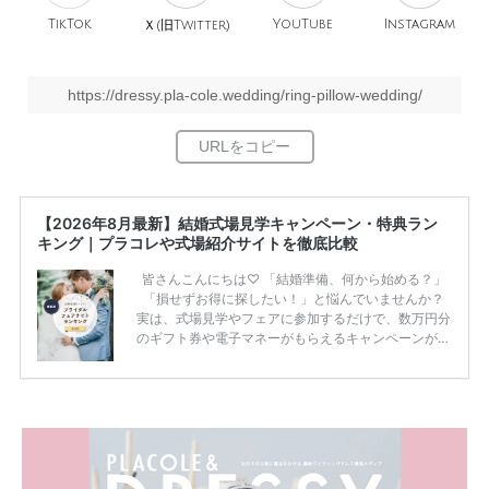
TikTok
旧
YouTube
Instagram
Ｘ(
Twitter)
https://dressy.pla-cole.wedding/ring-pillow-wedding/
【2026年8月最新】結婚式場見学キャンペーン・特典ラン
キング｜プラコレや式場紹介サイトを徹底比較
皆さんこんにちは♡ 「結婚準備、何から始める？」
「損せずお得に探したい！」と悩んでいませんか？
実は、式場見学やフェアに参加するだけで、数万円分
のギフト券や電子マネーがもらえるキャンペーンがあ
ります。 ただし、サイトごとに特典額や条件が違う
ため、比較せずに選ぶと損をしてしまうことも……。
そこでこの記事では、【2026年8月最新】結婚式場見
学キャンペーン特典ランキングを公開！ 比較サイ
ト：プラコレ、ゼクシィ、ハナユメ、マイナビ 掲載
内容：特典金額・条件・応募方法・注意点 「どこが
一番お得？」「プラコレの特典は？」といった疑問も