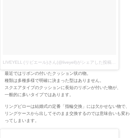
LIVEYELL (リビエール)さん(@liveyell)がシェアした投稿
–
12月 22, 2
最近ではリボンの付いたクッション状の物。
種類は多種多様で明確に決まった型はありません。
スクエアタイプのクッションに長短のリボンが付いた物が、
一般的に多いタイプではあります。
リングピローは結婚式の定番「指輪交換」には欠かせない物で、
リングケースから出してそのまま交換するのでは意味合いも変わ
ってしまいます。