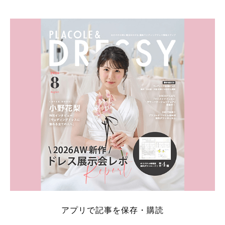
そこでこの記事では、【2026年8月最新】結婚式場見
学キャンペーン特典ランキングを公開！ 比較サイ
ト：プラコレ、ゼクシィ、ハナユメ、マイナビ 掲載
内容：特典金額・条件・応募方法・注意点 「どこが
一番お得？」「プラコレの特典は？」といった疑問も
解決します。 まずは診断で候補を絞れる「ウェディ
ング診断」か、体験型 […]
続きを読む
アプリで記事を保存・購読