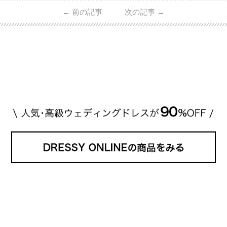
日本で人気のブランドまで幅広くご紹介。 さらに、
←
前の記事
次の記事
→
・愛用している芸能人夫婦 ・リングの特徴や魅力 ・
推定価格帯 ・花嫁人気が高い理由 などもあわせて解
説していきます♡ 「芸能人の結婚指輪ってやっぱり
高い？」 「手が届くブランドもある？」 「人気ブラ
[…]
続きを読む