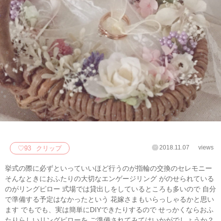
2018.11.07
views
♡
93
クリップ
挙式の際に必ずといっていいほど行うのが指輪の交換のセレモニー
そんなときにおふたりの大切なエンゲージリング がのせられている
のがリングピロー 式場では貸出しをしているところも多いので 自分
で準備する予定はなかったという 花嫁さまもいらっしゃるかと思い
ます でもでも、実は簡単にDIYできたりするので せっかくならおふ
たりらしいリングピローを ご準備されてみてはいかがでしょうか？