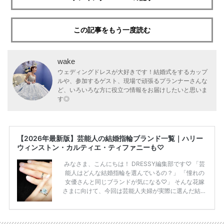
この記事をもう一度読む
wake
ウェディングドレスが大好きです！結婚式をするカップ
ルや、参加するゲスト、現場で頑張るプランナーさんな
ど、いろいろな方に役立つ情報をお届けしたいと思いま
す◎
【2026年最新版】芸能人の結婚指輪ブランド一覧｜ハリー
ウィンストン・カルティエ・ティファニーも♡
みなさま、こんにちは！ DRESSY編集部です♡ 「芸
能人はどんな結婚指輪を選んでいるの？」 「憧れの
女優さんと同じブランドが気になる♡」 そんな花嫁
さまに向けて、今回は芸能人夫婦が実際に選んだ結婚
指輪・婚約指輪をブランド別にまとめました！ ハリ
ーウィンストンやカルティエ、ティファニーなど世界
的ハイブランドから、俄（NIWAKA）やI-PRIMOなど