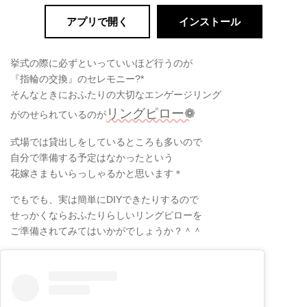
アプリで開く
インストール
挙式の際に必ずといっていいほど行うのが
『指輪の交換』のセレモニー?*
そんなときにおふたりの大切なエンゲージリング
リングピロー❁
がのせられているのが
式場では貸出しをしているところも多いので
自分で準備する予定はなかったという
花嫁さまもいらっしゃるかと思います＊
でもでも、実は簡単にDIYできたりするので
せっかくならおふたりらしいリングピローを
ご準備されてみてはいかがでしょうか？＾＾