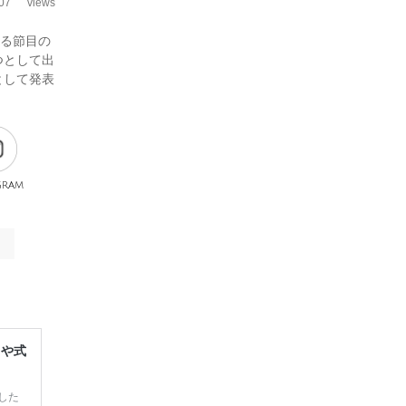
07
views
迎える節目の
つとして出
として発表
gram
レや式
した