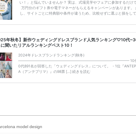
い！」と悩んでいませんか？ 実は、式場見学やフェアに参加するだけ
万円分のギフト券や電子マネーがもらえるキャンペーンがあります。 
し、サイトごとに特典額や条件が違うため、比較せずに選ぶと損をし
うことも……。 そこでこの記事では、【2026年8月最新】結婚式場見
ンペーン特典ランキングを公開！ 比較サイト：プラコレ、ゼクシィ、
メ、マイナビ 掲載内容：特典金額・条件・応募方法・注意点 「どこが
得？」「プラコレの特典は？」といった疑問も解決します。 まずは診
025年秋冬】新作ウェディングドレスブランド人気ランキング♡10代~3
補を絞れる「ウェディング診断」か、体験型 […]
続きを読む
名に聞いたリアルランキングベスト10！
2024年ドレスブランドランキング(秋冬)
——————————————————————————————– 10
0代891名が回答した「ウェディングドレス」について。 ・1位『ANTEP
A（アンテプリマ）』の98票 […]
続きを読む
rcelona model design