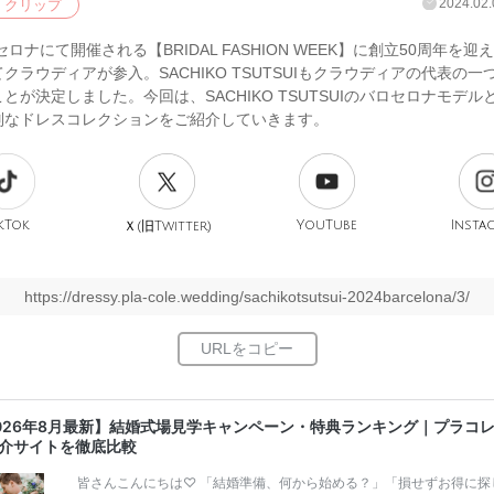
2024.02.
クリップ
ロセロナにて開催される【BRIDAL FASHION WEEK】に創立50周年を
クラウディアが参入。SACHIKO TSUTSUIもクラウディアの代表の一
とが決定しました。今回は、SACHIKO TSUTSUIのバロセロナモデル
別なドレスコレクションをご紹介していきます。
kTok
旧
YouTube
Insta
Ｘ(
Twitter)
https://dressy.pla-cole.wedding/sachikotsutsui-2024barcelona/3/
026年8月最新】結婚式場見学キャンペーン・特典ランキング｜プラコ
介サイトを徹底比較
皆さんこんにちは♡ 「結婚準備、何から始める？」「損せずお得に探