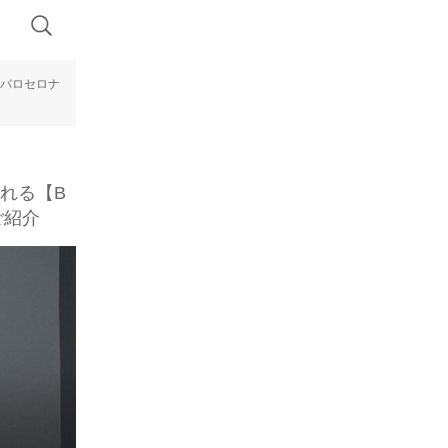
24バロセロナ
される【B
ご紹介