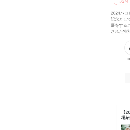
♡
274
2024バ
記念として
展をするこ
された特
Ti
【2
場紹