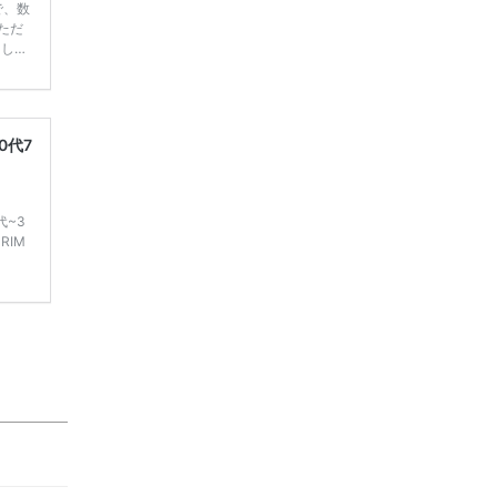
で、数
ただ
てしま
学キャ
ハナユ
一番お
断で候
0代7
代~3
RIM