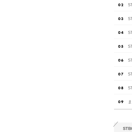
S
S
S
S
S
S
S
ま
STB