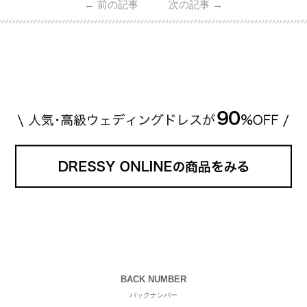
←
前の記事
次の記事
→
・愛用している芸能人夫婦 ・リングの特徴や魅力 ・
推定価格帯 ・花嫁人気が高い理由 などもあわせて解
説していきます♡ 「芸能人の結婚指輪ってやっぱり
高い？」 「手が届くブランドもある？」 「人気ブラ
[…]
続きを読む
BACK NUMBER
バックナンバー