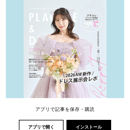
ト：プラコレ、ゼクシィ、ハナユメ、マイナビ 掲載
内容：特典金額・条件・応募方法・注意点 「どこが
一番お得？」「プラコレの特典は？」といった疑問も
解決します。 まずは診断で候補を絞れる「ウェディ
ング診断」か、体験型 […]
続きを読む
アプリで記事を保存・購読
アプリで開く
インストール