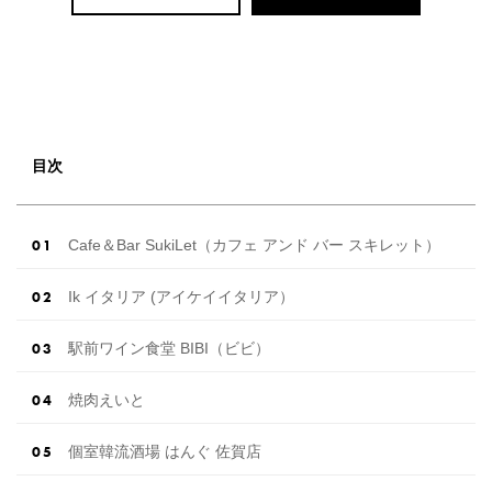
目次
Cafe＆Bar SukiLet（カフェ アンド バー スキレット）
Ik イタリア (アイケイイタリア）
駅前ワイン食堂 BIBI（ビビ）
焼肉えいと
個室韓流酒場 はんぐ 佐賀店