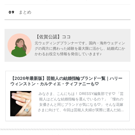
まとめ
【佐賀公認】ココ
元ウェディングプランナーです。国内・海外ウェディン
グの両方に携わった経験を最大限に活かし、結婚式にか
かわるお役立ち情報を発信していきます♪
【2026年最新版】芸能人の結婚指輪ブランド一覧｜ハリー
ウィンストン・カルティエ・ティファニーも♡
みなさま、こんにちは！ DRESSY編集部です♡ 「芸
能人はどんな結婚指輪を選んでいるの？」 「憧れの
女優さんと同じブランドが気になる♡」 そんな花嫁
さまに向けて、今回は芸能人夫婦が実際に選んだ結婚
指輪・婚約指輪をブランド別にまとめました！ ハリ
ーウィンストンやカルティエ、ティファニーなど世界
的ハイブランドから、俄（NIWAKA）やI-PRIMOなど
日本で人気のブランドまで幅広くご紹介。 さらに、