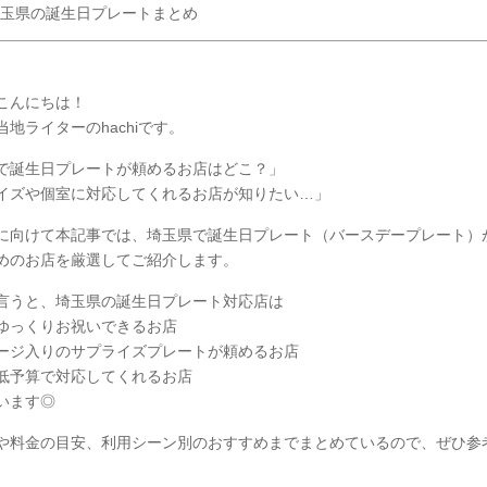
玉県の誕生日プレートまとめ
こんにちは！
地ライターのhachiです。
で誕生日プレートが頼めるお店はどこ？」
イズや個室に対応してくれるお店が知りたい…」
に向けて本記事では、埼玉県で誕生日プレート（バースデープレート）
めのお店を厳選してご紹介します。
言うと、埼玉県の誕生日プレート対応店は
ゆっくりお祝いできるお店
ージ入りのサプライズプレートが頼めるお店
低予算で対応してくれるお店
います◎
や料金の目安、利用シーン別のおすすめまでまとめているので、ぜひ参
。