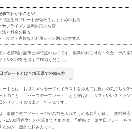
記事でわかること♡
県で誕生日プレートが頼めるおすすめのお店
／サプライズ／無料対応のお店
方法と料金の目安
ト・友達・家族など利用シーン別のおすすめ
ている情報は記事公開時点のものです。最新の対応可否・料金・予約条
イトやSNS等を必ずご確認ください。
日プレートとは？埼玉県での頼み方
レートとは、お皿にメッセージやイラストを添えてお祝いの気持ちを伝
ートのこと。「バースデープレート」とも呼ばれ、カフェやレストラン
日のサプライズ演出として人気です。
は、事前予約でメッセージや名前を入れてくれるお店が多く、無料対応
00〜1,500円程度）のお店までさまざま。予約時に「誕生日プレートを
えるのが一般的な頼み方です。