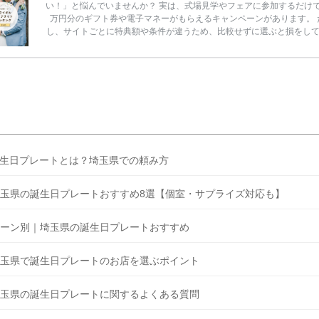
い！」と悩んでいませんか？ 実は、式場見学やフェアに参加するだけ
万円分のギフト券や電子マネーがもらえるキャンペーンがあります。 
し、サイトごとに特典額や条件が違うため、比較せずに選ぶと損をし
うことも……。 そこでこの記事では、【2026年8月最新】結婚式場見
ンペーン特典ランキングを公開！ 比較サイト：プラコレ、ゼクシィ、
メ、マイナビ 掲載内容：特典金額・条件・応募方法・注意点 「どこが
得？」「プラコレの特典は？」といった疑問も解決します。 まずは診
補を絞れる「ウェディング診断」か、体験型 […]
続きを読む
生日プレートとは？埼玉県での頼み方
玉県の誕生日プレートおすすめ8選【個室・サプライズ対応も】
ーン別｜埼玉県の誕生日プレートおすすめ
玉県で誕生日プレートのお店を選ぶポイント
玉県の誕生日プレートに関するよくある質問