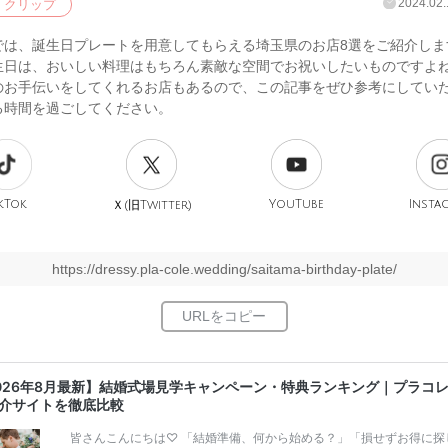
2024.02.
クリップ
では、誕生日プレートを用意してもらえる埼玉県のお店8選をご紹介しま
生日は、おいしい料理はもちろん素敵な空間でお祝いしたいものですよ
のお手伝いをしてくれるお店もあるので、この記事をぜひ参考にしてい
る時間を過ごしてください。
kTok
旧
YouTube
Insta
Ｘ(
Twitter)
https://dressy.pla-cole.wedding/saitama-birthday-plate/
026年8月最新】結婚式場見学キャンペーン・特典ランキング｜プラコ
介サイトを徹底比較
皆さんこんにちは♡ 「結婚準備、何から始める？」「損せずお得に探