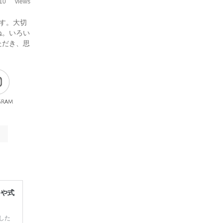
10
views
す。大切
ね。いろい
ただき、思
gram
レや式
した