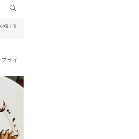
め8選｜個
サプライ