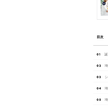
目次
誕
埼
シ
埼
埼