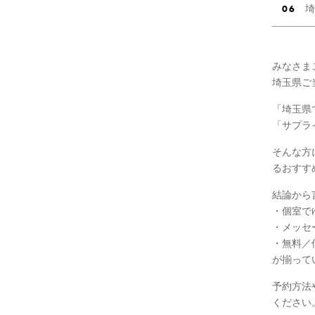
埼
みなさま
埼玉県ご当
「埼玉県
「サプラ
そんな方
るおすす
結論から
・個室で
・メッセ
・無料／
が揃って
予約方法
ください