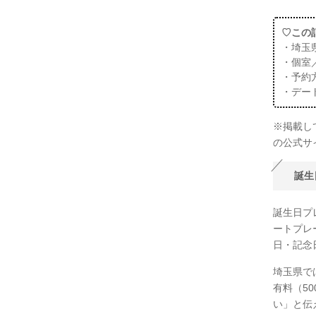
♡この
・埼玉
・個室
・予約
・デー
※掲載し
の公式サ
誕生
誕生日プ
ートプレ
日・記念
埼玉県で
有料（5
い」と伝