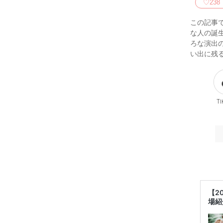
♡
238
この記事
な人の誕
ろな演出
い出に残
Ti
【2
場紹