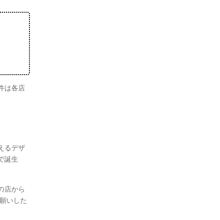
件は各店
えるデザ
で誕生
の店から
お願いした