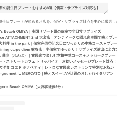
県の誕生日プレートおすすめ8選【個室・サプライズ対応も】
誕生日プレートが頼めるお店を、個室・サプライズ対応を中心に厳選し
er’s Beach OMIYA｜南国リゾート風の個室で非日常サプライズ
ianbar ATTACHMENT 2nd 大宮店｜アンティークな隠れ家空間で映えプ
料理 in the park｜個室完備◎記念日にぴったりの本格コース＋プレ
&dining carpe diem 熊谷店｜半個室でゆったり！サプライズ演出に全
nois 蓮歩（れんぽ）｜古民家で楽しむ本格中華コース＋メッセージプレー
ートストリートカフェ トリッパイオ｜お祝いメッセージプレート対応！
の洋食 コエド ボナペティ｜レトロな古民家レストランで特別なお祝い
se gourmet iL-MERCATO｜映えスイーツが話題のおしゃれイタリアン
nger’s Beach OMIYA（大宮駅徒歩5分）