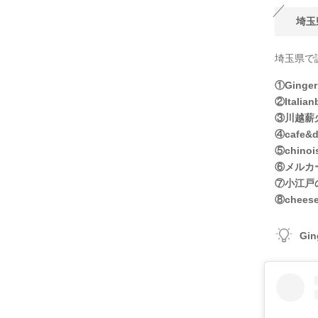
埼玉
埼玉県で
①Ging
②Ital
③川越薪火
④cafe
⑤chi
⑥メルカ
⑦小江戸
⑧chee
Gi