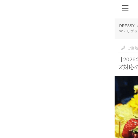
DRESSY
室・サプラ
ご当
【20
ズ対応