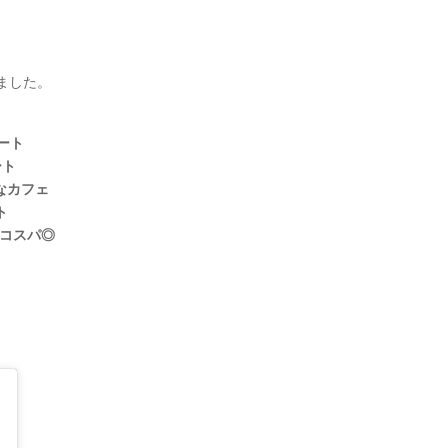
ました。
レート
ート
力なカフェ
ト
コスパ◎