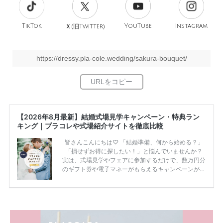
TikTok
旧
YouTube
Instagram
Ｘ(
Twitter)
https://dressy.pla-cole.wedding/sakura-bouquet/
【2026年8月最新】結婚式場見学キャンペーン・特典ラン
キング｜プラコレや式場紹介サイトを徹底比較
皆さんこんにちは♡ 「結婚準備、何から始める？」
「損せずお得に探したい！」と悩んでいませんか？
実は、式場見学やフェアに参加するだけで、数万円分
のギフト券や電子マネーがもらえるキャンペーンがあ
ります。 ただし、サイトごとに特典額や条件が違う
ため、比較せずに選ぶと損をしてしまうことも……。
そこでこの記事では、【2026年8月最新】結婚式場見
学キャンペーン特典ランキングを公開！ 比較サイ
ト：プラコレ、ゼクシィ、ハナユメ、マイナビ 掲載
内容：特典金額・条件・応募方法・注意点 「どこが