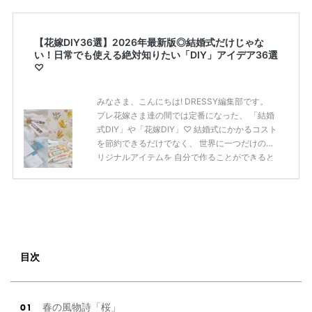
【花嫁DIY36選】2026年最新版◎結婚式だけじゃな
い！日常でも使える絶対知りたい「DIY」アイデア36選
♡
みなさま、こんにちは! DRESSY編集部です。
プレ花嫁さま達の間では定番になった、 「結婚
式DIY」や「花嫁DIY」♡ 結婚式にかかるコスト
を節約できるだけでなく、 世界に一つだけのオ
リジナルアイテムを 自分で作ることができると
いうのが魅力ですよね◎ そこで今回は、「花嫁
DIY」におすすめしたい 定番アイテムからトレ
ンドのおしゃれアイテムまで まとめてご紹介し
ます♡ ぜひ最後までcheckして オリジナルアイ
テムを作ってみてくださいね◎ ＼花嫁必見／今
月の式場探しで特典が貰えるサイトランキング
♡ 【7月はとっても豪華◎*】式場探しで特典が
目次
貰えるサイトランキング♡♥各社のキャンペー
ン内容をま […]
続きを読む
春の風物詩「桜」