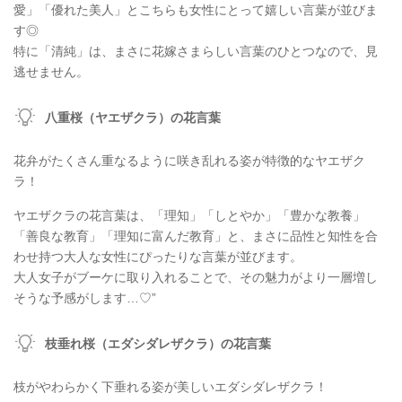
愛」「優れた美人」とこちらも女性にとって嬉しい言葉が並びま
す◎
特に「清純」は、まさに花嫁さまらしい言葉のひとつなので、見
逃せません。
八重桜（ヤエザクラ）の花言葉
花弁がたくさん重なるように咲き乱れる姿が特徴的なヤエザク
ラ！
ヤエザクラの花言葉は、「理知」「しとやか」「豊かな教養」
「善良な教育」「理知に富んだ教育」と、まさに品性と知性を合
わせ持つ大人な女性にぴったりな言葉が並びます。
大人女子がブーケに取り入れることで、その魅力がより一層増し
そうな予感がします…♡”
枝垂れ桜（エダシダレザクラ）の花言葉
枝がやわらかく下垂れる姿が美しいエダシダレザクラ！