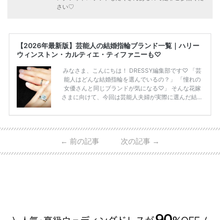
さい♡
【2026年最新版】芸能人の結婚指輪ブランド一覧｜ハリー
ウィンストン・カルティエ・ティファニーも♡
みなさま、こんにちは！ DRESSY編集部です♡ 「芸
能人はどんな結婚指輪を選んでいるの？」 「憧れの
女優さんと同じブランドが気になる♡」 そんな花嫁
さまに向けて、今回は芸能人夫婦が実際に選んだ結婚
指輪・婚約指輪をブランド別にまとめました！ ハリ
ーウィンストンやカルティエ、ティファニーなど世界
的ハイブランドから、俄（NIWAKA）やI-PRIMOなど
日本で人気のブランドまで幅広くご紹介。 さらに、
←
前の記事
次の記事
→
・愛用している芸能人夫婦 ・リングの特徴や魅力 ・
推定価格帯 ・花嫁人気が高い理由 などもあわせて解
説していきます♡ 「芸能人の結婚指輪ってやっぱり
高い？」 「手が届くブランドもある？」 「人気ブラ
[…]
続きを読む