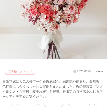
2026.03.04
views
♡
839
クリップ
春婚花嫁に人気の桜ブーケを徹底紹介。結婚式や前撮り、白無垢・
色打掛にも合うおしゃれな実例をまとめました。桜の花言葉（ソメ
イヨシノ・八重桜・枝垂れ桜）も解説。春限定の特別感あふれるブ
ーケアイデアをご覧ください。