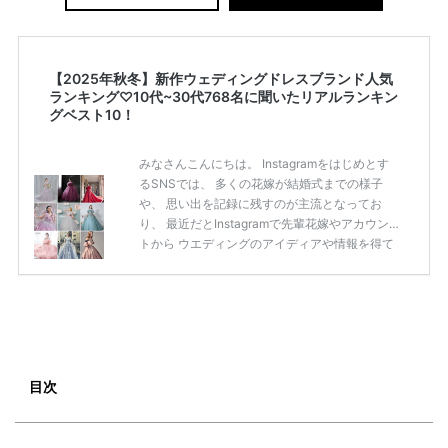
【2025年秋冬】新作ウェディングドレスブランド人気
ランキング♡10代~30代768名に聞いたリアルランキン
グベスト10！
みなさんこんにちは。 Instagramをはじめとす
るSNSでは、 多くの花嫁が結婚式までの様子
や、 思い出を記録に残すのが主流となってお
り、 最近だとInstagramで先輩花嫁やアカウン
トから ウエディングのアイディアや情報を得て
いる花嫁が増えてきていますよね。 ​ 今回は常に
アンテナをはっている TikTok、Instagramユー
ザー768名が 2025年秋冬新作ドレスコレクショ
ンの 人気投票に参加しました。 こちらの記事で
は集計結果をリアルなランキングにまとめてい
ます。 (※2025年8月の調査結果です) ​​ ドレスの
こだわりに関するアンケートでは、 全体の86％
目次
の女性がドレスにこ […]
続きを読む