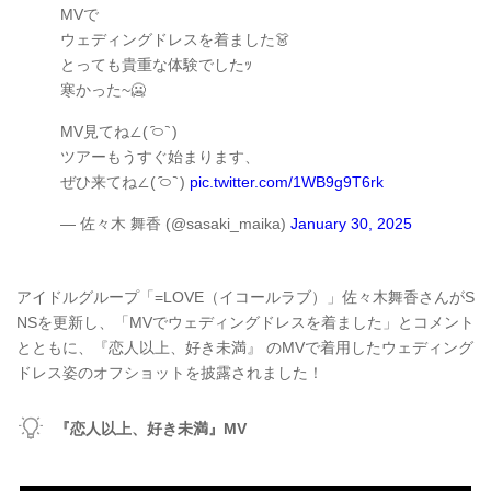
MVで
ウェディングドレスを着ました👗
とっても貴重な体験でしたｯ
寒かった~🥶
MV見てね∠( ᷇࿀ ᷆ )
ツアーもうすぐ始まります、
ぜひ来てね∠( ᷇࿀ ᷆ )
pic.twitter.com/1WB9g9T6rk
— 佐々木 舞香 (@sasaki_maika)
January 30, 2025
アイドルグループ「=LOVE（イコールラブ）」佐々木舞香さんがS
NSを更新し、「MVでウェディングドレスを着ました」とコメント
とともに、『恋人以上、好き未満』 ​のMVで着用したウェディング
ドレス姿のオフショットを披露されました！
『恋人以上、好き未満』MV