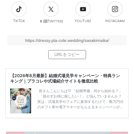
TikTok
旧
YouTube
Instagram
Ｘ(
Twitter)
https://dressy.pla-cole.wedding/sasakimaika/
【2026年8月最新】結婚式場見学キャンペーン・特典ラン
キング｜プラコレや式場紹介サイトを徹底比較
皆さんこんにちは♡ 「結婚準備、何から始める？」
「損せずお得に探したい！」と悩んでいませんか？
実は、式場見学やフェアに参加するだけで、数万円分
のギフト券や電子マネーがもらえるキャンペーンがあ
ります。 ただし、サイトごとに特典額や条件が違う
ため、比較せずに選ぶと損をしてしまうことも……。
そこでこの記事では、【2026年8月最新】結婚式場見
学キャンペーン特典ランキングを公開！ 比較サイ
ト：プラコレ、ゼクシィ、ハナユメ、マイナビ 掲載