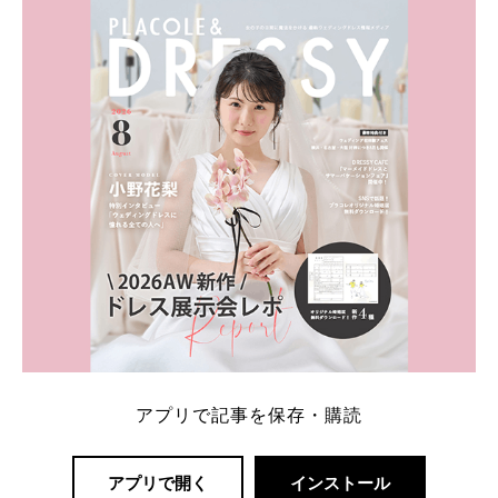
内容：特典金額・条件・応募方法・注意点 「どこが
一番お得？」「プラコレの特典は？」といった疑問も
解決します。 まずは診断で候補を絞れる「ウェディ
ング診断」か、体験型 […]
続きを読む
アプリで記事を保存・購読
アプリで開く
インストール