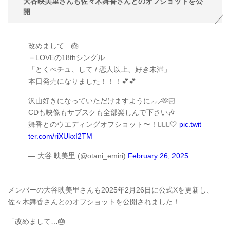
大谷映美里さんも佐々木舞香さんとのオフショットを公
開
改めまして…🎂
＝LOVEの18thシングル
「とくべチュ、して / 恋人以上、好き未満」
本日発売になりました！！！💕💕
沢山好きになっていただけますように⸝⸝⸝🫶🏻
CDも映像もサブスクも全部楽しんで下さい🎶
舞香とのウエディングオフショット〜！👰🏻‍♀️🤍
pic.twit
ter.com/riXUkxI2TM
— 大谷 映美里 (@otani_emiri)
February 26, 2025
メンバーの大谷映美里さんも2025年2月26日に公式Xを更新し、
佐々木舞香さんとのオフショットを公開されました！
「改めまして…🎂