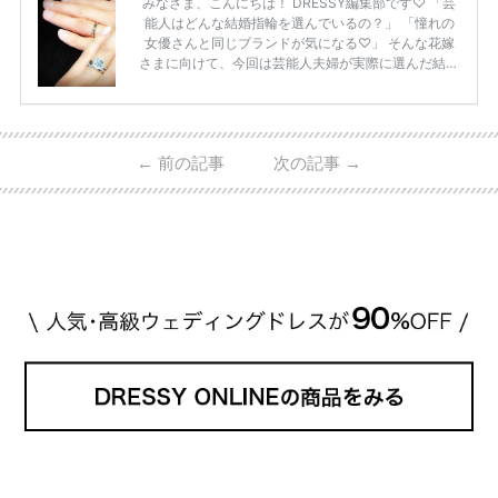
みなさま、こんにちは！ DRESSY編集部です♡ 「芸
能人はどんな結婚指輪を選んでいるの？」 「憧れの
女優さんと同じブランドが気になる♡」 そんな花嫁
さまに向けて、今回は芸能人夫婦が実際に選んだ結婚
指輪・婚約指輪をブランド別にまとめました！ ハリ
ーウィンストンやカルティエ、ティファニーなど世界
的ハイブランドから、俄（NIWAKA）やI-PRIMOなど
日本で人気のブランドまで幅広くご紹介。 さらに、
←
前の記事
次の記事
→
・愛用している芸能人夫婦 ・リングの特徴や魅力 ・
推定価格帯 ・花嫁人気が高い理由 などもあわせて解
説していきます♡ 「芸能人の結婚指輪ってやっぱり
高い？」 「手が届くブランドもある？」 「人気ブラ
[…]
続きを読む