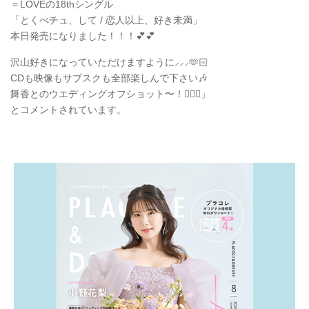
＝LOVEの18thシングル
「とくべチュ、して / 恋人以上、好き未満」
本日発売になりました！！！💕💕
沢山好きになっていただけますように⸝⸝⸝🫶🏻
CDも映像もサブスクも全部楽しんで下さい🎶
舞香とのウエディングオフショット〜！👰🏻‍♀️」
とコメントされています。