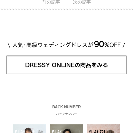
←
前の記事
次の記事
→
・愛用している芸能人夫婦 ・リングの特徴や魅力 ・
推定価格帯 ・花嫁人気が高い理由 などもあわせて解
説していきます♡ 「芸能人の結婚指輪ってやっぱり
高い？」 「手が届くブランドもある？」 「人気ブラ
[…]
続きを読む
BACK NUMBER
バックナンバー