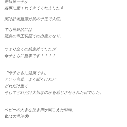
先日第一子が
無事に産まれてきてくれました🍼
実は計画無痛分娩の予定で入院。
でも最終的には
緊急の帝王切開での出産となり。
つまり全くの想定外でしたが
母子ともに無事です！！！！
〝母子ともに健康です〟
という言葉、よく聞くけれど
どれだけ重く
そしてどれだけ大切なのかを感じさせられた日でした。
ベビーの大きな泣き声が聞こえた瞬間、
私は大号泣😭