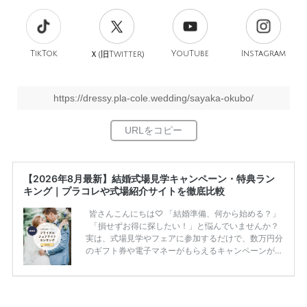
TikTok
旧
YouTube
Instagram
Ｘ(
Twitter)
https://dressy.pla-cole.wedding/sayaka-okubo/
【2026年8月最新】結婚式場見学キャンペーン・特典ラン
キング｜プラコレや式場紹介サイトを徹底比較
皆さんこんにちは♡ 「結婚準備、何から始める？」
「損せずお得に探したい！」と悩んでいませんか？
実は、式場見学やフェアに参加するだけで、数万円分
のギフト券や電子マネーがもらえるキャンペーンがあ
ります。 ただし、サイトごとに特典額や条件が違う
ため、比較せずに選ぶと損をしてしまうことも……。
そこでこの記事では、【2026年8月最新】結婚式場見
学キャンペーン特典ランキングを公開！ 比較サイ