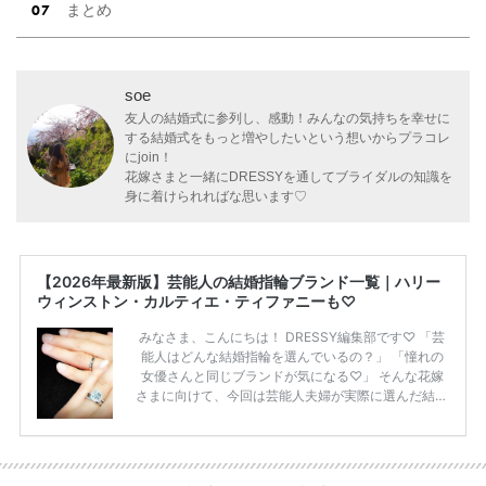
まとめ
soe
友人の結婚式に参列し、感動！みんなの気持ちを幸せに
する結婚式をもっと増やしたいという想いからプラコレ
にjoin！
花嫁さまと一緒にDRESSYを通してブライダルの知識を
身に着けられればな思います♡
【2026年最新版】芸能人の結婚指輪ブランド一覧｜ハリー
ウィンストン・カルティエ・ティファニーも♡
みなさま、こんにちは！ DRESSY編集部です♡ 「芸
能人はどんな結婚指輪を選んでいるの？」 「憧れの
女優さんと同じブランドが気になる♡」 そんな花嫁
さまに向けて、今回は芸能人夫婦が実際に選んだ結婚
指輪・婚約指輪をブランド別にまとめました！ ハリ
ーウィンストンやカルティエ、ティファニーなど世界
的ハイブランドから、俄（NIWAKA）やI-PRIMOなど
日本で人気のブランドまで幅広くご紹介。 さらに、