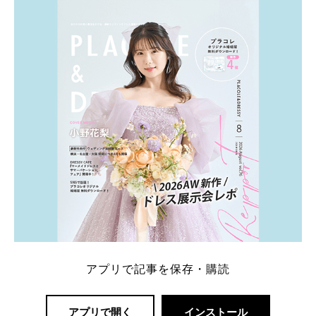
ト：プラコレ、ゼクシィ、ハナユメ、マイナビ 掲載
内容：特典金額・条件・応募方法・注意点 「どこが
一番お得？」「プラコレの特典は？」といった疑問も
解決します。 まずは診断で候補を絞れる「ウェディ
ング診断」か、体験型 […]
続きを読む
アプリで記事を保存・購読
アプリで開く
インストール