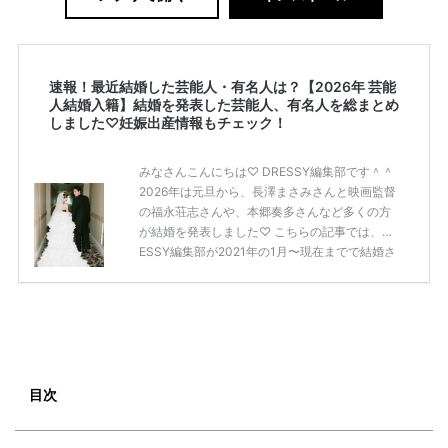
速報！最近結婚した芸能人・有名人は？【2026年 芸能
人結婚入籍】結婚を発表した芸能人、有名人を総まとめ
しました♡妊娠出産情報もチェック！
みなさんこんにちは♡ DRESSY編集部です＾＾
2026年は元旦から、長澤まさみさんと映画監督
の福永荘志さんや、本郷奏多さんなど多くの方
が結婚を発表しました♡ こちらの記事では、DR
ESSY編集部が2021年の1月〜現在までで結婚さ
れた芸能人の方をまとめてみました！ さまざま
な芸能人や有名人の方の幸せな結婚報告をぜひ
ご覧ください♡ こちらの記事は随時更新して行
きます◎ ぜひcheckしてくださいね♡ 【7/20
(土)7/21(日)7/22(月)限定】＜横浜駅直結＞結婚
式場相談やスタートドレスフォト、前撮り相談
もできちゃう♡ウェディング初体験フェス in 横
目次
浜⚐ 【7/27(土)7/28(日) […]
続きを読む