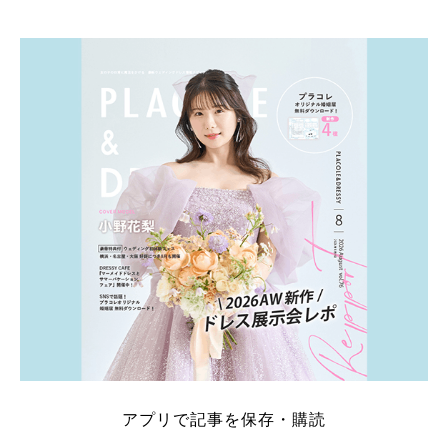
そこでこの記事では、【2026年8月最新】結婚式場見
学キャンペーン特典ランキングを公開！ 比較サイ
ト：プラコレ、ゼクシィ、ハナユメ、マイナビ 掲載
内容：特典金額・条件・応募方法・注意点 「どこが
一番お得？」「プラコレの特典は？」といった疑問も
解決します。 まずは診断で候補を絞れる「ウェディ
ング診断」か、体験型 […]
続きを読む
アプリで記事を保存・購読