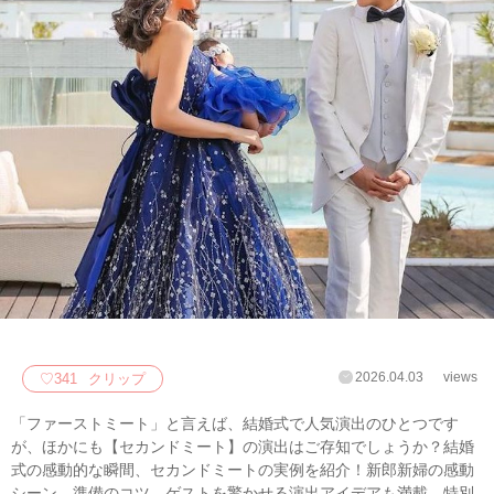
2026.04.03
views
♡
341
クリップ
「ファーストミート」と言えば、結婚式で人気演出のひとつです
が、ほかにも【セカンドミート】の演出はご存知でしょうか？結婚
式の感動的な瞬間、セカンドミートの実例を紹介！新郎新婦の感動
シーン、準備のコツ、ゲストを驚かせる演出アイデアも満載。特別