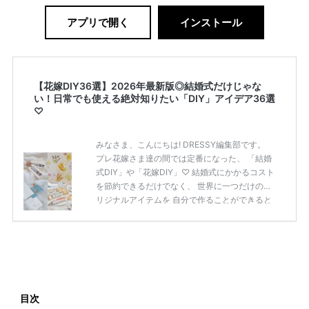
アプリで開く
インストール
【花嫁DIY36選】2026年最新版◎結婚式だけじゃな
い！日常でも使える絶対知りたい「DIY」アイデア36選
♡
みなさま、こんにちは! DRESSY編集部です。
プレ花嫁さま達の間では定番になった、 「結婚
式DIY」や「花嫁DIY」♡ 結婚式にかかるコスト
を節約できるだけでなく、 世界に一つだけのオ
リジナルアイテムを 自分で作ることができると
いうのが魅力ですよね◎ そこで今回は、「花嫁
DIY」におすすめしたい 定番アイテムからトレ
ンドのおしゃれアイテムまで まとめてご紹介し
ます♡ ぜひ最後までcheckして オリジナルアイ
テムを作ってみてくださいね◎ ＼花嫁必見／今
月の式場探しで特典が貰えるサイトランキング
♡ 【7月はとっても豪華◎*】式場探しで特典が
目次