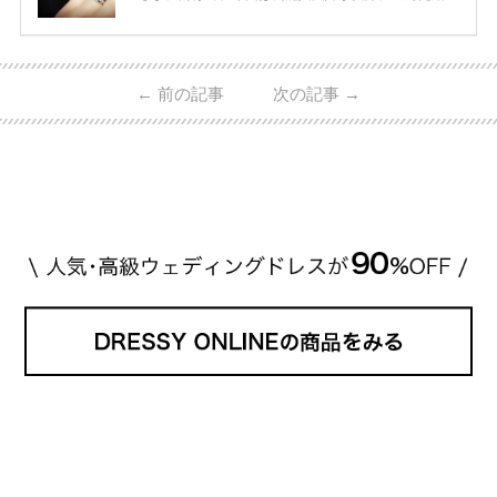
指輪・婚約指輪をブランド別にまとめました！ ハリ
ーウィンストンやカルティエ、ティファニーなど世界
的ハイブランドから、俄（NIWAKA）やI-PRIMOなど
日本で人気のブランドまで幅広くご紹介。 さらに、
←
前の記事
次の記事
→
・愛用している芸能人夫婦 ・リングの特徴や魅力 ・
推定価格帯 ・花嫁人気が高い理由 などもあわせて解
説していきます♡ 「芸能人の結婚指輪ってやっぱり
高い？」 「手が届くブランドもある？」 「人気ブラ
[…]
続きを読む