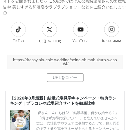
ォトを公開されました♡ この記事ではそんな島袋聖南さんの出産報
告や 美しすぎる和装姿やラブラブショットなどをご紹介いたします
◎
TikTok
旧
YouTube
Instagram
Ｘ(
Twitter)
https://dressy.pla-cole.wedding/seina-shimabukuro-waso
u/4/
【2026年8月最新】結婚式場見学キャンペーン・特典ラン
キング｜プラコレや式場紹介サイトを徹底比較
皆さんこんにちは♡ 「結婚準備、何から始める？」
「損せずお得に探したい！」と悩んでいませんか？
実は、式場見学やフェアに参加するだけで、数万円分
のギフト券や電子マネーがもらえるキャンペーンがあ