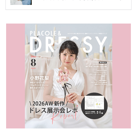
ります。 ただし、サイトごとに特典額や条件が違う
ため、比較せずに選ぶと損をしてしまうことも……。
そこでこの記事では、【2026年8月最新】結婚式場見
学キャンペーン特典ランキングを公開！ 比較サイ
ト：プラコレ、ゼクシィ、ハナユメ、マイナビ 掲載
内容：特典金額・条件・応募方法・注意点 「どこが
一番お得？」「プラコレの特典は？」といった疑問も
解決します。 まずは診断で候補を絞れる「ウェディ
ング診断」か、体験型 […]
続きを読む