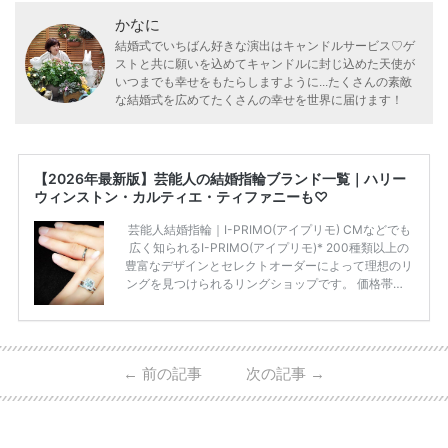
かなに
結婚式でいちばん好きな演出はキャンドルサービス♡ゲ
ストと共に願いを込めてキャンドルに封じ込めた天使が
いつまでも幸せをもたらしますように...たくさんの素敵
な結婚式を広めてたくさんの幸せを世界に届けます！
【2026年最新版】芸能人の結婚指輪ブランド一覧｜ハリー
ウィンストン・カルティエ・ティファニーも♡
芸能人結婚指輪｜I-PRIMO(アイプリモ) CMなどでも
広く知られるI-PRIMO(アイプリモ)* 200種類以上の
豊富なデザインとセレクトオーダーによって理想のリ
ングを見つけられるリングショップです。 価格帯は2
0万円から50万円ほどの予算でも夫婦2人分の指輪購
入が可能♩ コスパ的にも20代の若い夫婦に人気のよ
うです♡ 志田未来さんの指輪 📺TV 情報📺#日本テレ
ビ 系 にて10月5日22時～スタートする水曜ドラマ『
←
前の記事
次の記事
→
#ファーストペンギン! 』で山藤 そよ役を演じます💁🏻‍♀️
皆さま、ぜひ📺ご覧ください🙏🏻https://t.co/CqTMZ
Ns4lf… @ntv_penguin pic […]
続きを読む