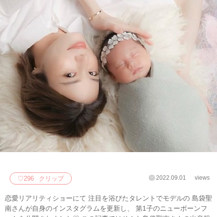
2022.09.01
views
♡
296
クリップ
恋愛リアリティショーにて 注目を浴びたタレントでモデルの 島袋聖
南さんが自身のインスタグラムを更新し、 第1子のニューボーンフ