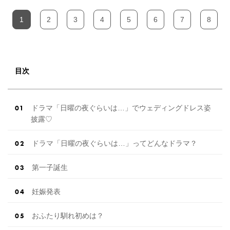
1
2
3
4
5
6
7
8
目次
ドラマ「日曜の夜ぐらいは…」でウェディングドレス姿
披露♡
ドラマ「日曜の夜ぐらいは…」ってどんなドラマ？
第一子誕生
妊娠発表
おふたり馴れ初めは？