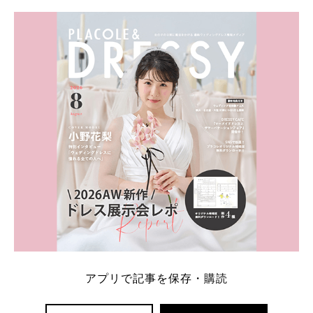
学キャンペーン特典ランキングを公開！ 比較サイ
ト：プラコレ、ゼクシィ、ハナユメ、マイナビ 掲載
内容：特典金額・条件・応募方法・注意点 「どこが
一番お得？」「プラコレの特典は？」といった疑問も
解決します。 まずは診断で候補を絞れる「ウェディ
ング診断」か、体験型 […]
続きを読む
アプリで記事を保存・購読