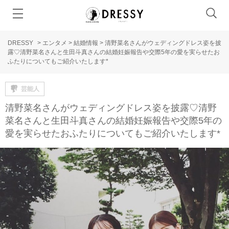
DRESSY
>
エンタメ
>
結婚情報
>
清野菜名さんがウェディングドレス姿を披
露♡清野菜名さんと生田斗真さんの結婚妊娠報告や交際5年の愛を実らせたお
ふたりについてもご紹介いたします*
芸能人
清野菜名さんがウェディングドレス姿を披露♡清野
菜名さんと生田斗真さんの結婚妊娠報告や交際5年の
愛を実らせたおふたりについてもご紹介いたします*