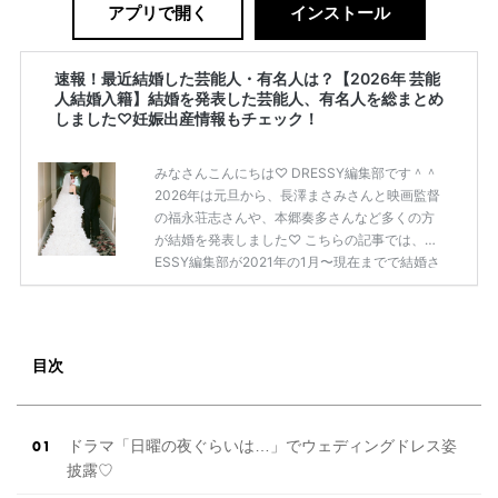
アプリで開く
インストール
速報！最近結婚した芸能人・有名人は？【2026年 芸能
人結婚入籍】結婚を発表した芸能人、有名人を総まとめ
しました♡妊娠出産情報もチェック！
みなさんこんにちは♡ DRESSY編集部です＾＾
2026年は元旦から、長澤まさみさんと映画監督
の福永荘志さんや、本郷奏多さんなど多くの方
が結婚を発表しました♡ こちらの記事では、DR
ESSY編集部が2021年の1月〜現在までで結婚さ
れた芸能人の方をまとめてみました！ さまざま
な芸能人や有名人の方の幸せな結婚報告をぜひ
ご覧ください♡ こちらの記事は随時更新して行
きます◎ ぜひcheckしてくださいね♡ 【7/20
目次
(土)7/21(日)7/22(月)限定】＜横浜駅直結＞結婚
式場相談やスタートドレスフォト、前撮り相談
もできちゃう♡ウェディング初体験フェス in 横
浜⚐ 【7/27(土)7/28(日) […]
続きを読む
ドラマ「日曜の夜ぐらいは…」でウェディングドレス姿
披露♡