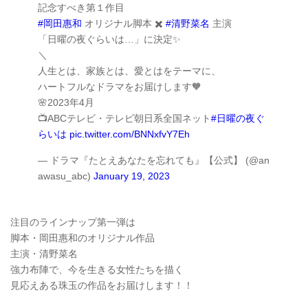
記念すべき第１作目
#岡田惠和
オリジナル脚本 ✖️
#清野菜名
主演
「日曜の夜ぐらいは…」に決定✨
＼
人生とは、家族とは、愛とはをテーマに、
ハートフルなドラマをお届けします🧡
🌸2023年4月
📺ABCテレビ・テレビ朝日系全国ネット
#日曜の夜ぐ
らいは
pic.twitter.com/BNNxfvY7Eh
— ドラマ『たとえあなたを忘れても』【公式】 (@an
awasu_abc)
January 19, 2023
注目のラインナップ第一弾は
脚本・岡田惠和のオリジナル作品
主演・清野菜名
強力布陣で、今を生きる女性たちを描く
見応えある珠玉の作品をお届けします！！