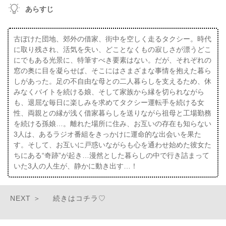
あらすじ
古ぼけた団地、郊外の借家、街中を空しく走るタクシー。時代
に取り残され、活気を失い、どことなくもの寂しさが漂うどこ
にでもある光景に、特筆すべき要素はない。だが、それぞれの
窓の奥に目を凝らせば、そこにはさまざまな事情を抱えた暮ら
しがあった。足の不自由な母との二人暮らしを支えるため、休
みなくバイトを続ける娘、そして家族から縁を切られながら
も、退屈な毎日に楽しみを求めてタクシー運転手を続ける女
性、両親との縁が浅く借家暮らしを送りながら祖母と工場勤務
を続ける孫娘…。離れた場所に住み、お互いの存在も知らない
3人は、あるラジオ番組をきっかけに運命的な出会いを果た
す。そして、お互いに戸惑いながらも心を通わせ始めた彼女た
ちにある“奇跡”が起き…漫然とした暮らしの中で行き詰まって
いた3人の人生が、静かに動き出す…！
続きはコチラ♡