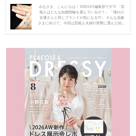
みなさま、こんにちは！ DRESSY編集部です♡ 「芸
能人はどんな結婚指輪を選んでいるの？」 「憧れの
女優さんと同じブランドが気になる♡」 そんな花嫁
さまに向けて、今回は芸能人夫婦が実際に選んだ結婚
指輪・婚約指輪をブランド別にまとめました！ ハリ
ーウィンストンやカルティエ、ティファニーなど世界
的ハイブランドから、俄（NIWAKA）やI-PRIMOなど
日本で人気のブランドまで幅広くご紹介。 さらに、
・愛用している芸能人夫婦 ・リングの特徴や魅力 ・
推定価格帯 ・花嫁人気が高い理由 などもあわせて解
説していきます♡ 「芸能人の結婚指輪ってやっぱり
高い？」 「手が届くブランドもある？」 「人気ブラ
[…]
続きを読む