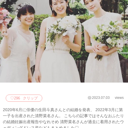
2023.07.03
views
♡
296
クリップ
2020年6月に俳優の生田斗真さんとの結婚を発表、 2022年3月に第
一子を出産された清野菜名さん。 こちらの記事ではそんなおふたり
の結婚妊娠出産報告やなれそめ 清野菜名さんが過去に着用されたウ
ェディングドレス姿などもまとめました♡