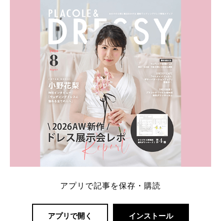
ト：プラコレ、ゼクシィ、ハナユメ、マイナビ 掲載
内容：特典金額・条件・応募方法・注意点 「どこが
一番お得？」「プラコレの特典は？」といった疑問も
解決します。 まずは診断で候補を絞れる「ウェディ
ング診断」か、体験型 […]
続きを読む
アプリで記事を保存・購読
アプリで開く
インストール