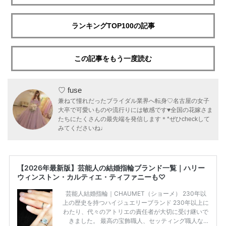
ランキングTOP100の記事
この記事をもう一度読む
♡ fuse
兼ねて憧れだったブライダル業界へ転身♡名古屋の女子
大卒で可愛いものや流行りには敏感です♥全国の花嫁さま
たちにたくさんの最先端を発信します＊*ぜひcheckして
みてくださいね♩
【2026年最新版】芸能人の結婚指輪ブランド一覧｜ハリー
ウィンストン・カルティエ・ティファニーも♡
芸能人結婚指輪｜CHAUMET（ショーメ） 230年以
上の歴史を持つハイジュエリーブランド 230年以上に
わたり、代々のアトリエの責任者が大切に受け継いで
きました。 最高の宝飾職人、セッティング職人な