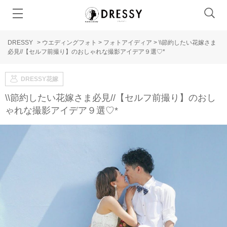
DRESSY
>
ウエディングフォト
>
フォトアイディア
>
\\節約したい花嫁さま
必見//【セルフ前撮り】のおしゃれな撮影アイデア９選♡*
DRESSY花嫁
\\節約したい花嫁さま必見//【セルフ前撮り】のおし
ゃれな撮影アイデア９選♡*