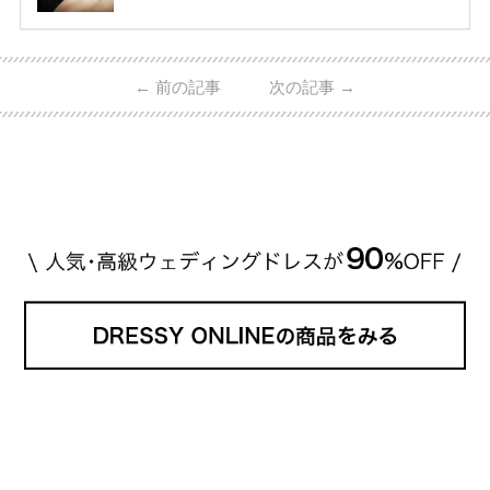
ど、 ジュエリー製作にかかわる人々が、厳選された
高品質の宝石を扱っています。 至高のデザインと品
質にうっとりしてしまうブランドです♡ 矢沢心さ
ん・魔裟斗さんの婚約指輪 魔裟斗さんが矢沢さんに
←
前の記事
次の記事
→
贈られた指輪は1カラットのものです。 ショーメの価
格相場は30万～60万ですが、 高いものだと数百万円
程です。1カラットが約200万円なので、 魔裟斗さん
が選んだ指輪は200万円以上のものだと想定できま
す。 【 […]
続きを読む