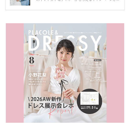
ります。 ただし、サイトごとに特典額や条件が違う
ため、比較せずに選ぶと損をしてしまうことも……。
そこでこの記事では、【2026年8月最新】結婚式場見
学キャンペーン特典ランキングを公開！ 比較サイ
ト：プラコレ、ゼクシィ、ハナユメ、マイナビ 掲載
内容：特典金額・条件・応募方法・注意点 「どこが
一番お得？」「プラコレの特典は？」といった疑問も
解決します。 まずは診断で候補を絞れる「ウェディ
ング診断」か、体験型 […]
続きを読む