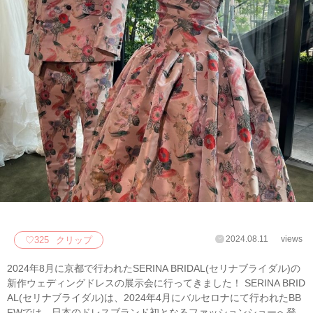
2024.08.11
views
♡
325
クリップ
2024年8月に京都で行われたSERINA BRIDAL(セリナブライダル)の
新作ウェディングドレスの展示会に行ってきました！ SERINA BRID
AL(セリナブライダル)は、2024年4月にバルセロナにて行われたBB
FWでは、日本のドレスブランド初となるファッションショーへ登