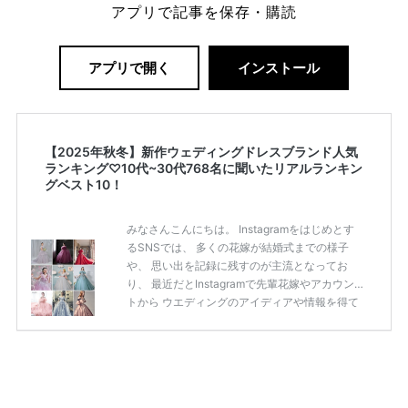
アプリで記事を保存・購読
アプリで開く
インストール
【2025年秋冬】新作ウェディングドレスブランド人気
ランキング♡10代~30代768名に聞いたリアルランキン
グベスト10！
みなさんこんにちは。 Instagramをはじめとす
るSNSでは、 多くの花嫁が結婚式までの様子
や、 思い出を記録に残すのが主流となってお
り、 最近だとInstagramで先輩花嫁やアカウン
トから ウエディングのアイディアや情報を得て
いる花嫁が増えてきていますよね。 ​ 今回は常に
アンテナをはっている TikTok、Instagramユー
ザー768名が 2025年秋冬新作ドレスコレクショ
ンの 人気投票に参加しました。 こちらの記事で
は集計結果をリアルなランキングにまとめてい