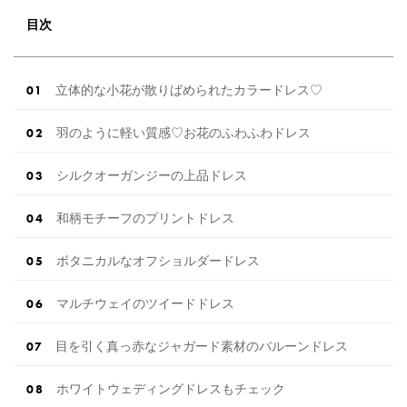
ます。 (※2025年8月の調査結果です) ​​ ドレスの
こだわりに関するアンケートでは、 全体の86％
目次
の女性がドレスにこ […]
続きを読む
立体的な小花が散りばめられたカラードレス♡
羽のように軽い質感♡お花のふわふわドレス
シルクオーガンジーの上品ドレス
和柄モチーフのプリントドレス
ボタニカルなオフショルダードレス
マルチウェイのツイードドレス
目を引く真っ赤なジャガード素材のバルーンドレス
ホワイトウェディングドレスもチェック