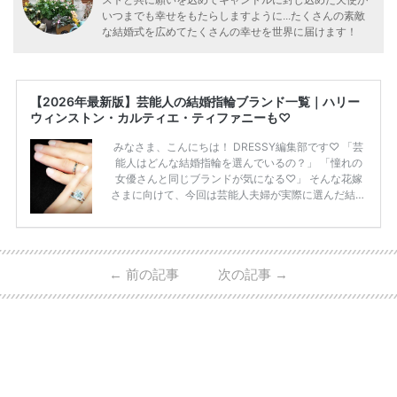
いつまでも幸せをもたらしますように...たくさんの素敵
な結婚式を広めてたくさんの幸せを世界に届けます！
【2026年最新版】芸能人の結婚指輪ブランド一覧｜ハリー
ウィンストン・カルティエ・ティファニーも♡
みなさま、こんにちは！ DRESSY編集部です♡ 「芸
能人はどんな結婚指輪を選んでいるの？」 「憧れの
女優さんと同じブランドが気になる♡」 そんな花嫁
さまに向けて、今回は芸能人夫婦が実際に選んだ結婚
指輪・婚約指輪をブランド別にまとめました！ ハリ
ーウィンストンやカルティエ、ティファニーなど世界
的ハイブランドから、俄（NIWAKA）やI-PRIMOなど
日本で人気のブランドまで幅広くご紹介。 さらに、
←
前の記事
次の記事
→
・愛用している芸能人夫婦 ・リングの特徴や魅力 ・
推定価格帯 ・花嫁人気が高い理由 などもあわせて解
説していきます♡ 「芸能人の結婚指輪ってやっぱり
高い？」 「手が届くブランドもある？」 「人気ブラ
[…]
続きを読む