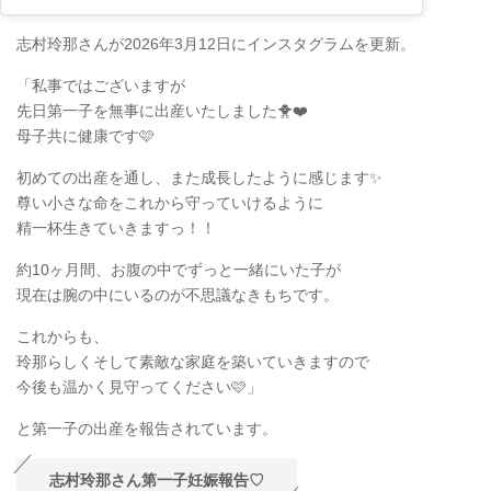
志村玲那さんが2026年3月12日にインスタグラムを更新。
「私事ではございますが
先日第一子を無事に出産いたしました🐥❤️
母子共に健康です🩷
初めての出産を通し、また成長したように感じます✨
尊い小さな命をこれから守っていけるように
精一杯生きていきますっ！！
約10ヶ月間、お腹の中でずっと一緒にいた子が
現在は腕の中にいるのが不思議なきもちです。
これからも、
玲那らしくそして素敵な家庭を築いていきますので
今後も温かく見守ってください🩷」
と第一子の出産を報告されています。
志村玲那さん第一子妊娠報告♡