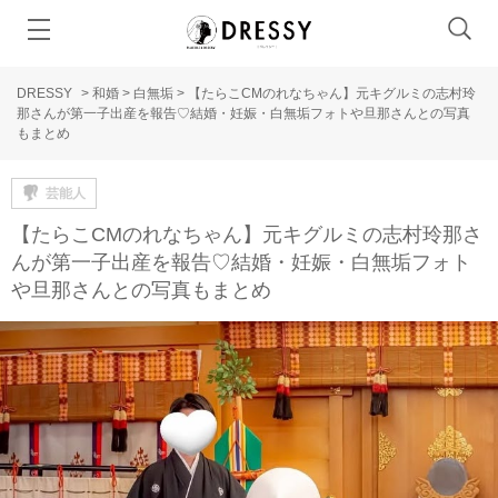
DRESSY
>
和婚
>
白無垢
>
【たらこCMのれなちゃん】元キグルミの志村玲
那さんが第一子出産を報告♡結婚・妊娠・白無垢フォトや旦那さんとの写真
もまとめ
芸能人
【たらこCMのれなちゃん】元キグルミの志村玲那さ
んが第一子出産を報告♡結婚・妊娠・白無垢フォト
や旦那さんとの写真もまとめ