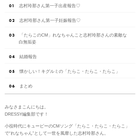
志村玲那さん第一子出産報告♡
志村玲那さん第一子妊娠報告♡
「たらこのCM」れなちゃんこと志村玲那さんの素敵な
白無垢姿
結婚報告
懐かしい！キグルミの「たらこ・たらこ・たらこ」
まとめ
みなさまこんにちは。
DRESSY編集部です！
小役時代にキューピーのCMソング「たらこ・たらこ・たらこ」
で“れなちゃん”として一世を風靡した志村玲那さん。