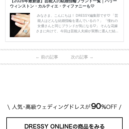
【2026年最新版】芸能人の結婚指輪ブランド一覧｜ハリー
ウィンストン・カルティエ・ティファニーも♡
みなさま、こんにちは！ DRESSY編集部です♡ 「芸
能人はどんな結婚指輪を選んでいるの？」 「憧れの
女優さんと同じブランドが気になる♡」 そんな花嫁
さまに向けて、今回は芸能人夫婦が実際に選んだ結婚
指輪・婚約指輪をブランド別にまとめました！ ハリ
ーウィンストンやカルティエ、ティファニーなど世界
的ハイブランドから、俄（NIWAKA）やI-PRIMOなど
日本で人気のブランドまで幅広くご紹介。 さらに、
←
前の記事
次の記事
→
・愛用している芸能人夫婦 ・リングの特徴や魅力 ・
推定価格帯 ・花嫁人気が高い理由 などもあわせて解
説していきます♡ 「芸能人の結婚指輪ってやっぱり
高い？」 「手が届くブランドもある？」 「人気ブラ
[…]
続きを読む