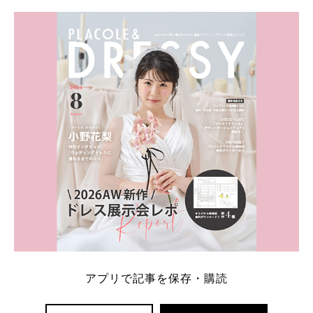
学キャンペーン特典ランキングを公開！ 比較サイ
ト：プラコレ、ゼクシィ、ハナユメ、マイナビ 掲載
内容：特典金額・条件・応募方法・注意点 「どこが
一番お得？」「プラコレの特典は？」といった疑問も
解決します。 まずは診断で候補を絞れる「ウェディ
ング診断」か、体験型 […]
続きを読む
アプリで記事を保存・購読