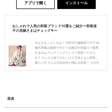
アプリで開く
インストール
おしゃれで人気の和装ブランド10選をご紹介〜和装迷
子の花嫁さまはチェック✎〜
みなさまこんにちは！ DRESSY編集部です♡ 結
婚式準備は順調ですか？ 結婚式や前撮りで着用
するのは ウェディングドレス？和装？どちら
も？ ドレスも捨てがたいけど日本人なら和装を
着たい♡ そんな日本女性が憧れる和装＊ その中
でもぜひ花嫁さまに見ていただきたい 人気ブラ
ンドのおしゃれ和装10選をご紹介いたします！
そもそも和装にはどんな種類があるの？ 白無垢
和装と言えば白無垢というイメージの方も多い
のでは？ 白一色で織りあげられた白無垢は、 も
っとも格式の高い正礼装♡ 綿帽子や角隠しをつ
け、打掛から掛下、帯、小物にいたるまで すべ
目次
てを白で統一した装いは神前式に大人気なんで
すよ！ もともと武家 […]
続きを読む