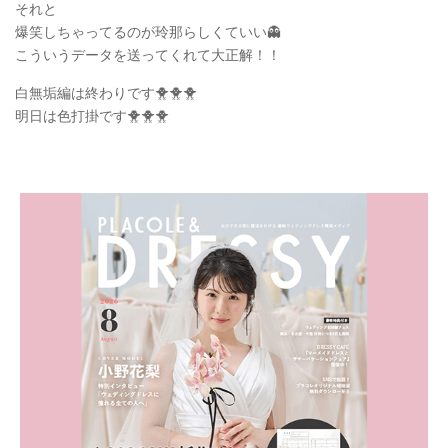
それと
爆笑しちゃってるのが玲那らしくていい👻
こういうデータを送ってくれて大正解！！
白無垢編は終わりです🐥🐥🐥
明日は色打掛です🐥🐥🐥