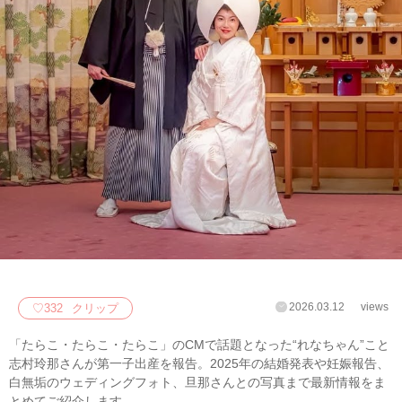
2026.03.12
views
♡
332
クリップ
「たらこ・たらこ・たらこ」のCMで話題となった“れなちゃん”こと
志村玲那さんが第一子出産を報告。2025年の結婚発表や妊娠報告、
白無垢のウェディングフォト、旦那さんとの写真まで最新情報をま
とめてご紹介します。