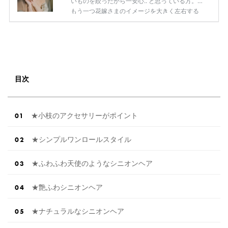
いものを絞ったから一安心.. と思っている方。
もう一つ花嫁さまのイメージを大きく左右する
【髪色】を忘れていませんか!? 同じヘアスタイ
ルをオーダーしても 髪色ひとつでそのイメージ
はがらりと変わります。 本当になりたい花嫁姿
に着実に近づくなら 髪型も研究しておくことを
おすすめします◎ 今回はそんな花嫁さまの【髪
色】に注目して 色々なお写真をご紹介していき
目次
ますので、 まだ何も考えていなかった..！とい
う方も ぜひ参考にしてみてくださいね◎ 【厳選
したアイテムだけ […]
続きを読む
★小枝のアクセサリーがポイント
★シンプルワンロールスタイル
★ふわふわ天使のようなシニオンヘア
★艶ふわシニオンヘア
★ナチュラルなシニオンヘア