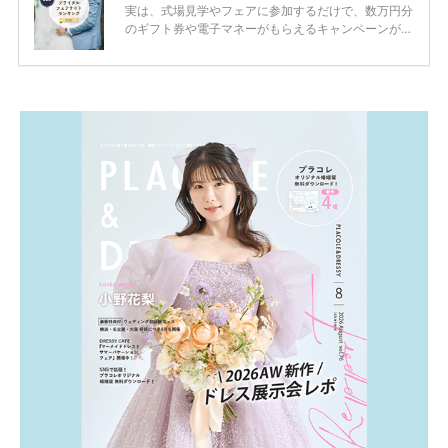
実は、式場見学やフェアに参加するだけで、数万円分
のギフト券や電子マネーがもらえるキャンペーンがあ
ります。 ただし、サイトごとに特典額や条件が違う
ため、比較せずに選ぶと損をしてしまうことも……。
そこでこの記事では、【2026年8月最新】結婚式場見
学キャンペーン特典ランキングを公開！ 比較サイ
ト：プラコレ、ゼクシィ、ハナユメ、マイナビ 掲載
内容：特典金額・条件・応募方法・注意点 「どこが
一番お得？」「プラコレの特典は？」といった疑問も
解決します。 まずは診断で候補を絞れる「ウェディ
ング診断」か、体験型 […]
続きを読む