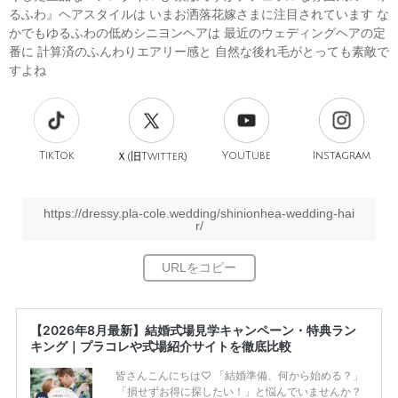
るふわ』ヘアスタイルは いまお洒落花嫁さまに注目されています な
かでもゆるふわの低めシニヨンヘアは 最近のウェディングヘアの定
番に 計算済のふんわりエアリー感と 自然な後れ毛がとっても素敵で
すよね
TikTok
旧
YouTube
Instagram
Ｘ(
Twitter)
https://dressy.pla-cole.wedding/shinionhea-wedding-hai
r/
【2026年8月最新】結婚式場見学キャンペーン・特典ラン
キング｜プラコレや式場紹介サイトを徹底比較
皆さんこんにちは♡ 「結婚準備、何から始める？」
「損せずお得に探したい！」と悩んでいませんか？