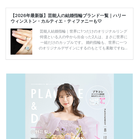
【2026年最新版】芸能人の結婚指輪ブランド一覧｜ハリー
ウィンストン・カルティエ・ティファニーも♡
芸能人結婚指輪｜世界に1つだけのオリジナルリング
何億といる人の中から出会った2人は、まさに世界に
一組だけのカップルです。 婚約指輪も、世界に一つ
のオリジナルデザインにするのもとても素敵ですね♡
お二人を象徴する物や事を、形で表したり、好きなも
のを形にするのも想い出になります。 上戸彩さん・H
IROさんの婚約指輪 出典:オスカープロモーション公式
HPより引用 2011年9月に結婚した女優の上戸彩さん
とEXILEのHIROさん。 上戸さんに贈った婚約指輪
は、HIROさんの お知り合いのデザイナーに頼んだ特
注品とのこと。 ダイヤモンドがたくさん散りばめら
れているそうです。 神田うのさん・西村拓郎さ […]
続きを読む