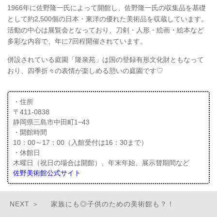
1966年に佐野隆一氏によって開館し、佐野隆一氏の収集品を基礎
として約2,500個の日本・東洋の優れた美術品を収蔵しています。
活動の中心は展覧会となっており、刀剣・人形・絵画・絵本など
多彩な内容で、年に7回程開催されています。
併設されている庭園「隆泉苑」は国の登録有形文化財ともなって
おり、四季折々の表情が楽しめる憩いの庭園です♡
・住所
〒411-0838
静岡県三島市中田町1−43
・開館時間
10：00～17：00（入館受付は16：30まで）
・休館日
木曜日（祝日の場合は開館）、年末年始、展示替期間など
佐野美術館公式サイト
家族にも◎子供のための美術館も？！