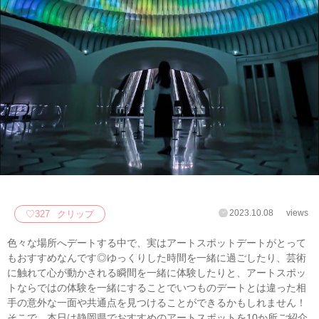
2023.10.08
views
♡
327
クリップ
色々な場所へデートする中で、実はアートスポットデートがとって
もおすすめなんです◎ゆっくりした時間を一緒に過ごしたり、芸術
に触れて心が動かされる瞬間を一緒に体験したりと、アートスポッ
トならではの体験を一緒にすることでいつものデートとは違った相
手の意外な一面や共通点を見つけることができるかもしれません！
そこで、本日は静岡県でおすすめのアートスポットを10か所ご紹介