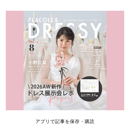
そこでこの記事では、【2026年8月最新】結婚式場見
学キャンペーン特典ランキングを公開！ 比較サイ
ト：プラコレ、ゼクシィ、ハナユメ、マイナビ 掲載
内容：特典金額・条件・応募方法・注意点 「どこが
一番お得？」「プラコレの特典は？」といった疑問も
解決します。 まずは診断で候補を絞れる「ウェディ
ング診断」か、体験型 […]
続きを読む
アプリで記事を保存・購読