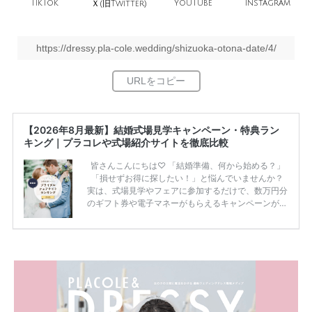
TikTok
旧
YouTube
Instagram
Ｘ(
Twitter)
https://dressy.pla-cole.wedding/shizuoka-otona-date/4/
【2026年8月最新】結婚式場見学キャンペーン・特典ラン
キング｜プラコレや式場紹介サイトを徹底比較
皆さんこんにちは♡ 「結婚準備、何から始める？」
「損せずお得に探したい！」と悩んでいませんか？
実は、式場見学やフェアに参加するだけで、数万円分
のギフト券や電子マネーがもらえるキャンペーンがあ
ります。 ただし、サイトごとに特典額や条件が違う
ため、比較せずに選ぶと損をしてしまうことも……。
そこでこの記事では、【2026年8月最新】結婚式場見
学キャンペーン特典ランキングを公開！ 比較サイ
ト：プラコレ、ゼクシィ、ハナユメ、マイナビ 掲載
内容：特典金額・条件・応募方法・注意点 「どこが
一番お得？」「プラコレの特典は？」といった疑問も
解決します。 まずは診断で候補を絞れる「ウェディ