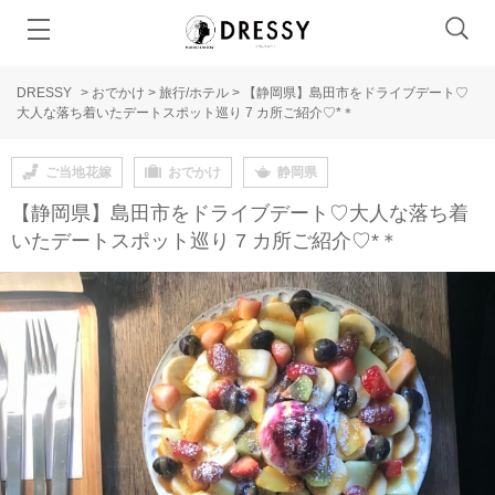
DRESSY
>
おでかけ
>
旅行/ホテル
>
【静岡県】島田市をドライブデート♡
大人な落ち着いたデートスポット巡り 7 カ所ご紹介♡*＊
ご当地花嫁
おでかけ
静岡県
【静岡県】島田市をドライブデート♡大人な落ち着
いたデートスポット巡り 7 カ所ご紹介♡*＊