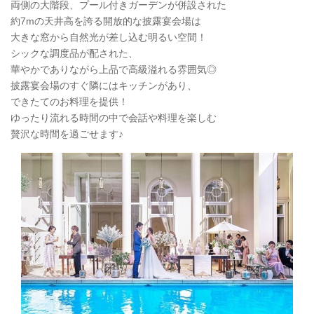
両側の大階段、プール付きガーデンが併設された
約7mの天井高を誇る開放的な披露宴会場は
大きな窓から自然光が差し込む明るい空間！
シックな調度品が配された、
華やかでありながら上品で高級溢れる雰囲気◎
披露宴会場のすぐ隣にはキッチンがあり、
できたてのお料理を提供！
ゆったり流れる時間の中で会話や料理を楽しむ
贅沢な時間を過ごせます♪