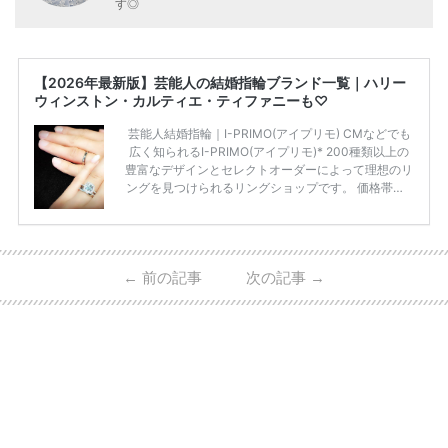
す◎
【2026年最新版】芸能人の結婚指輪ブランド一覧｜ハリー
ウィンストン・カルティエ・ティファニーも♡
芸能人結婚指輪｜I-PRIMO(アイプリモ) CMなどでも
広く知られるI-PRIMO(アイプリモ)* 200種類以上の
豊富なデザインとセレクトオーダーによって理想のリ
ングを見つけられるリングショップです。 価格帯は2
0万円から50万円ほどの予算でも夫婦2人分の指輪購
入が可能♩ コスパ的にも20代の若い夫婦に人気のよ
うです♡ 志田未来さんの指輪 📺TV 情報📺#日本テレ
ビ 系 にて10月5日22時～スタートする水曜ドラマ『
←
前の記事
次の記事
→
#ファーストペンギン! 』で山藤 そよ役を演じます💁🏻‍♀️
皆さま、ぜひ📺ご覧ください🙏🏻https://t.co/CqTMZ
Ns4lf… @ntv_penguin pic […]
続きを読む