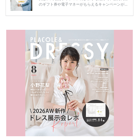
のギフト券や電子マネーがもらえるキャンペーンがあ
ります。 ただし、サイトごとに特典額や条件が違う
ため、比較せずに選ぶと損をしてしまうことも……。
そこでこの記事では、【2026年8月最新】結婚式場見
学キャンペーン特典ランキングを公開！ 比較サイ
ト：プラコレ、ゼクシィ、ハナユメ、マイナビ 掲載
内容：特典金額・条件・応募方法・注意点 「どこが
一番お得？」「プラコレの特典は？」といった疑問も
解決します。 まずは診断で候補を絞れる「ウェディ
ング診断」か、体験型 […]
続きを読む