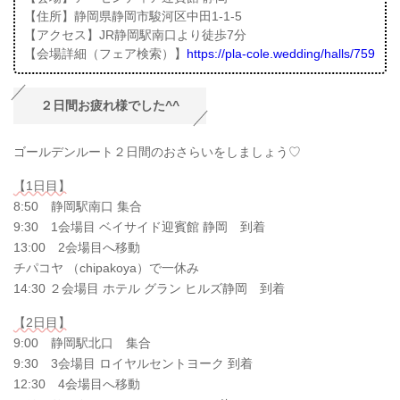
【住所】静岡県静岡市駿河区中田1-1-5
【アクセス】JR静岡駅南口より徒歩7分
【会場詳細（フェア検索）】
https://pla-cole.wedding/halls/759
２日間お疲れ様でした^^
ゴールデンルート２日間のおさらいをしましょう♡
【1日目】
8:50 静岡駅南口 集合
9:30 1会場目 ベイサイド迎賓館 静岡 到着
13:00 2会場目へ移動
チパコヤ （chipakoya）で一休み
14:30 ２会場目 ホテル グラン ヒルズ静岡 到着
【2日目】
9:00 静岡駅北口 集合
9:30 3会場目 ロイヤルセントヨーク 到着
12:30 4会場目へ移動