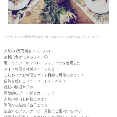
アーセンティア迎賓館静岡の会場詳細・ウェディングレポートはこちらをチェック！
人気の3万円相当フレンチの
無料試食ができるフェア◎
黒トリュフ・牛フィレ・フォアグラを使用した
メイン料理と特製スイーツなど
こだわりのお料理をゲスト目線で堪能できます！
自然を感じるプライベートチャペルで
感動の模擬挙式や、
開放的なプール付きガーデンで
人気の演出も体験できます^^
準備から結婚式当日までを
担当するプランナーが一貫性でご案内するので