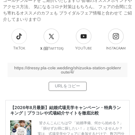
ゴールデンルートを ご紹介いたします◎ 会場のオススメポイントや
アクセス方法、 気になるコロナ対策はもちろん、 フェアの合間に立
ち寄れるオススメのカフェも ブライダルフェア情報と合わせて ご紹
介してまいります◎
TikTok
旧
YouTube
Instagram
Ｘ(
Twitter)
https://dressy.pla-cole.wedding/shizuoka-station-goldenr
oute/4/
【2026年8月最新】結婚式場見学キャンペーン・特典ラン
キング｜プラコレや式場紹介サイトを徹底比較
皆さんこんにちは♡ 「結婚準備、何から始める？」
「損せずお得に探したい！」と悩んでいませんか？
実は、式場見学やフェアに参加するだけで、数万円分