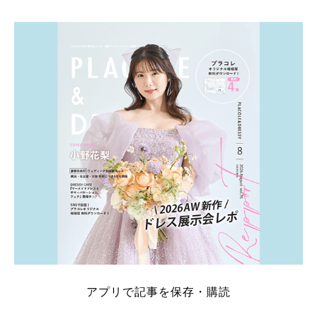
そこでこの記事では、【2026年8月最新】結婚式場見
学キャンペーン特典ランキングを公開！ 比較サイ
ト：プラコレ、ゼクシィ、ハナユメ、マイナビ 掲載
内容：特典金額・条件・応募方法・注意点 「どこが
一番お得？」「プラコレの特典は？」といった疑問も
解決します。 まずは診断で候補を絞れる「ウェディ
ング診断」か、体験型 […]
続きを読む
アプリで記事を保存・購読