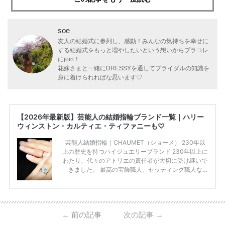
soe
友人の結婚式に参列し、感動！みんなの気持ちを幸せに
する結婚式をもっと増やしたいという想いからプラコレ
にjoin！
花嫁さまと一緒にDRESSYを通してブライダルの知識を
身に着けられればな思います♡
【2026年最新版】芸能人の結婚指輪ブランド一覧｜ハリー
ウィンストン・カルティエ・ティファニーも♡
芸能人結婚指輪｜CHAUMET（ショーメ） 230年以
上の歴史を持つハイジュエリーブランド 230年以上に
わたり、代々のアトリエの責任者が大切に受け継いで
きました。 最高の宝飾職人、セッティング職人な
ど、 ジュエリー製作にかかわる人々が、厳選された
高品質の宝石を扱っています。 至高のデザインと品
質にうっとりしてしまうブランドです♡ 矢沢心さ
ん・魔裟斗さんの婚約指輪 魔裟斗さんが矢沢さんに
←
前の記事
次の記事
→
贈られた指輪は1カラットのものです。 ショーメの価
格相場は30万～60万ですが、 高いものだと数百万円