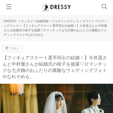
DRESSY
>
エンタメ
>
結婚情報
>
ウェディングドレス
>
ホワイト ウエディ
ングドレス
>
【フィギュアスケート選手同士の結婚！】今井遥さんと中村優
さんが結婚式の様子を披露♡ロマンチックな七夕婚のおふたりの素敵なウェ
ディングフォトやなれそめも。
芸能人
【フィギュアスケート選手同士の結婚！】今井遥さ
んと中村優さんが結婚式の様子を披露♡ロマンチッ
クな七夕婚のおふたりの素敵なウェディングフォト
やなれそめも。