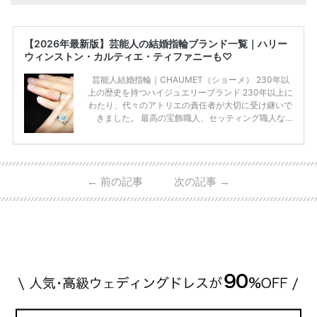
【2026年最新版】芸能人の結婚指輪ブランド一覧｜ハリー
ウィンストン・カルティエ・ティファニーも♡
芸能人結婚指輪｜CHAUMET（ショーメ） 230年以
上の歴史を持つハイジュエリーブランド 230年以上に
わたり、代々のアトリエの責任者が大切に受け継いで
きました。 最高の宝飾職人、セッティング職人な
ど、 ジュエリー製作にかかわる人々が、厳選された
高品質の宝石を扱っています。 至高のデザインと品
質にうっとりしてしまうブランドです♡ 矢沢心さ
ん・魔裟斗さんの婚約指輪 魔裟斗さんが矢沢さんに
←
前の記事
次の記事
→
贈られた指輪は1カラットのものです。 ショーメの価
格相場は30万～60万ですが、 高いものだと数百万円
程です。1カラットが約200万円なので、 魔裟斗さん
が選んだ指輪は200万円以上のものだと想定できま
す。 【 […]
続きを読む