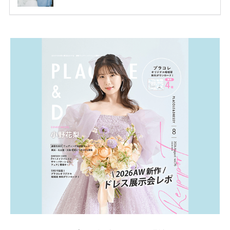
ります。 ただし、サイトごとに特典額や条件が違う
ため、比較せずに選ぶと損をしてしまうことも……。
そこでこの記事では、【2026年8月最新】結婚式場見
学キャンペーン特典ランキングを公開！ 比較サイ
ト：プラコレ、ゼクシィ、ハナユメ、マイナビ 掲載
内容：特典金額・条件・応募方法・注意点 「どこが
一番お得？」「プラコレの特典は？」といった疑問も
解決します。 まずは診断で候補を絞れる「ウェディ
ング診断」か、体験型 […]
続きを読む