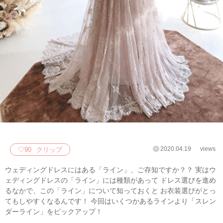
2020.04.19
views
♡
90
クリップ
ウェディングドレスにはある「ライン」、ご存知ですか？？ 実はウ
ェディングドレスの「ライン」には種類があって ドレス選びを進め
るなかで、この「ライン」について知っておくと お衣装選びがとっ
てもしやすくなるんです！ 今回はいくつかあるラインより「スレン
ダーライン」をピックアップ！