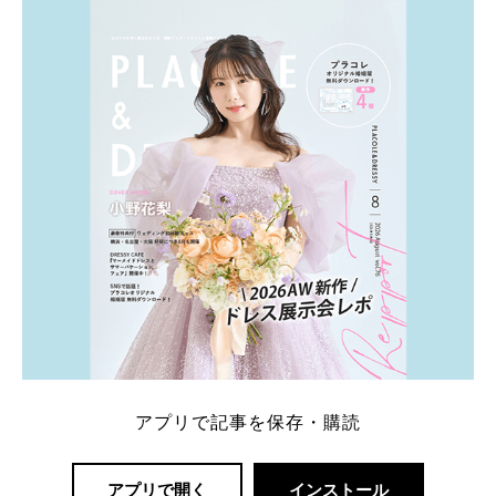
ト：プラコレ、ゼクシィ、ハナユメ、マイナビ 掲載
内容：特典金額・条件・応募方法・注意点 「どこが
一番お得？」「プラコレの特典は？」といった疑問も
解決します。 まずは診断で候補を絞れる「ウェディ
ング診断」か、体験型 […]
続きを読む
アプリで記事を保存・購読
アプリで開く
インストール