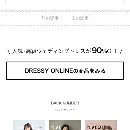
入が可能♩ コスパ的にも20代の若い夫婦に人気のよ
うです♡ 志田未来さんの指輪 📺TV 情報📺#日本テレ
ビ 系 にて10月5日22時～スタートする水曜ドラマ『
←
前の記事
次の記事
→
#ファーストペンギン! 』で山藤 そよ役を演じます💁🏻‍♀️
皆さま、ぜひ📺ご覧ください🙏🏻https://t.co/CqTMZ
Ns4lf… @ntv_penguin pic […]
続きを読む
BACK NUMBER
バックナンバー