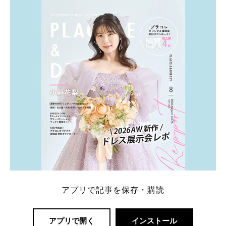
ト：プラコレ、ゼクシィ、ハナユメ、マイナビ 掲載
内容：特典金額・条件・応募方法・注意点 「どこが
一番お得？」「プラコレの特典は？」といった疑問も
解決します。 まずは診断で候補を絞れる「ウェディ
ング診断」か、体験型 […]
続きを読む
アプリで記事を保存・購読
アプリで開く
インストール