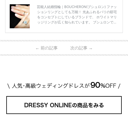
芸能人結婚指輪｜BOUCHERON(ブシュロン) ファッ
ションリングとしても万能！ 光あふれるパリの邸宅
をコンセプトにしているブランドで、 ホワイトマリ
ッジリングが広く知られています。 ブシュロンで特
に人気を集めている 「キャトルホワイトマリッジリ
ング」は、 小栗さんと山田さんが結婚指輪に選ばれ
ました！ 存在感がしっかりある上にラグジュアリー
なので、 とても人気となっているのです。 その相場
←
前の記事
次の記事
→
は、10～30万円ほどとなっています。 小栗旬さん・
山田優さんの結婚指輪 出典:ブシュロンの公式HPをch
eck！ 婚約指輪にTiffanyを着用された 小栗旬さんと
山田優さん。 結婚指輪は、ブシュロン（ […]
続きを
読む