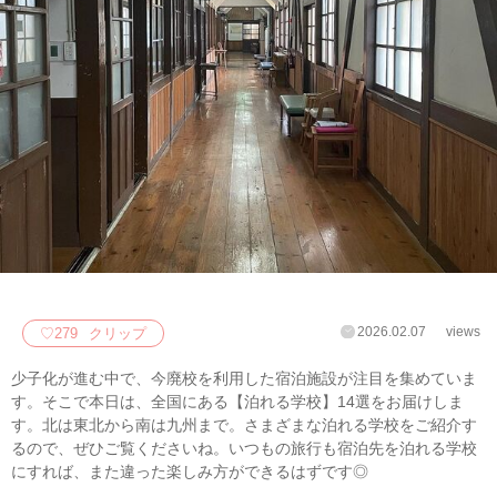
2026.02.07
views
♡
279
クリップ
少子化が進む中で、今廃校を利用した宿泊施設が注目を集めていま
す。そこで本日は、全国にある【泊れる学校】14選をお届けしま
す。北は東北から南は九州まで。さまざまな泊れる学校をご紹介す
るので、ぜひご覧くださいね。いつもの旅行も宿泊先を泊れる学校
にすれば、また違った楽しみ方ができるはずです◎