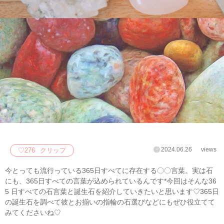
2024.06.26
views
♡
276
クリップ
今とっても流行っている365日すべてに存在する〇〇言葉。実は石
にも、365日すべての言葉が込められているんです*今回はそんな36
5 日すべての石言葉と誕生石を紹介していきたいと思います♡365日
の誕生石を調べて彼とお揃いの指輪の石選びなどにもぜひ役立てて
みてくださいね♡