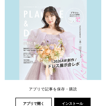
ト：プラコレ、ゼクシィ、ハナユメ、マイナビ 掲載
内容：特典金額・条件・応募方法・注意点 「どこが
一番お得？」「プラコレの特典は？」といった疑問も
解決します。 まずは診断で候補を絞れる「ウェディ
ング診断」か、体験型 […]
続きを読む
アプリで記事を保存・購読
アプリで開く
インストール