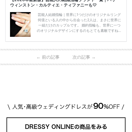
ウィンストン・カルティエ・ティファニーも♡
芸能人結婚指輪｜世界に1つだけのオリジナルリング
何億といる人の中から出会った2人は、まさに世界に
一組だけのカップルです。 婚約指輪も、世界に一つ
のオリジナルデザインにするのもとても素敵ですね♡
お二人を象徴する物や事を、形で表したり、好きなも
のを形にするのも想い出になります。 上戸彩さん・H
IROさんの婚約指輪 出典:オスカープロモーション公式
HPより引用 2011年9月に結婚した女優の上戸彩さん
←
前の記事
次の記事
→
とEXILEのHIROさん。 上戸さんに贈った婚約指輪
は、HIROさんの お知り合いのデザイナーに頼んだ特
注品とのこと。 ダイヤモンドがたくさん散りばめら
れているそうです。 神田うのさん・西村拓郎さ […]
続きを読む