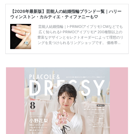
【2026年最新版】芸能人の結婚指輪ブランド一覧｜ハリー
ウィンストン・カルティエ・ティファニーも♡
芸能人結婚指輪｜I-PRIMO(アイプリモ) CMなどでも
広く知られるI-PRIMO(アイプリモ)* 200種類以上の
豊富なデザインとセレクトオーダーによって理想のリ
ングを見つけられるリングショップです。 価格帯は2
0万円から50万円ほどの予算でも夫婦2人分の指輪購
入が可能♩ コスパ的にも20代の若い夫婦に人気のよ
うです♡ 志田未来さんの指輪 📺TV 情報📺#日本テレ
ビ 系 にて10月5日22時～スタートする水曜ドラマ『
#ファーストペンギン! 』で山藤 そよ役を演じます💁🏻‍♀️
皆さま、ぜひ📺ご覧ください🙏🏻https://t.co/CqTMZ
Ns4lf… @ntv_penguin pic […]
続きを読む