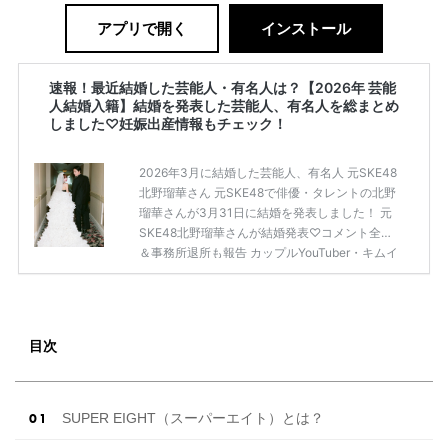
アプリで開く
インストール
速報！最近結婚した芸能人・有名人は？【2026年 芸能
人結婚入籍】結婚を発表した芸能人、有名人を総まとめ
しました♡妊娠出産情報もチェック！
2026年3月に結婚した芸能人、有名人 元SKE48
北野瑠華さん 元SKE48で俳優・タレントの北野
瑠華さんが3月31日に結婚を発表しました！ 元
SKE48北野瑠華さんが結婚発表♡コメント全文
＆事務所退所も報告 カップルYouTuber・キムイ
オハウス 大人気カップルYouTuber「キムイオハ
ウス」が2026年3月30日にSNSとYouTubeで結
婚を発表しました。 入籍したのは2025年10月7
日と報告しています。 YouTuber・キムイオハウ
目次
スが結婚を発表！交際期間や馴れ初め・スイス
でのプロポーズも話題に 満島ひかりさん＆モデ
ルの浅野啓介さん 俳優の満島ひかりさんとモデ
ルの浅野啓介さん […]
続きを読む
SUPER EIGHT（スーパーエイト）とは？