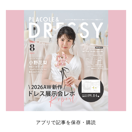
そこでこの記事では、【2026年8月最新】結婚式場見
学キャンペーン特典ランキングを公開！ 比較サイ
ト：プラコレ、ゼクシィ、ハナユメ、マイナビ 掲載
内容：特典金額・条件・応募方法・注意点 「どこが
一番お得？」「プラコレの特典は？」といった疑問も
解決します。 まずは診断で候補を絞れる「ウェディ
ング診断」か、体験型 […]
続きを読む
アプリで記事を保存・購読