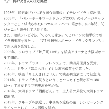
錦戸亮さんの主な経歴
1998年、時代劇『びんぼう同心御用帳』でテレビドラマ初出演。
2003年、『バレーボールワールドカップ2003』のイメージキャラ
クターとして結成されたNEWSのメンバーに選ばれ、約8年間、関
ジャニ∞と兼任して活動する。
また、連続テレビ小説『てるてる家族』でヒロインの相手役で朝
ドラ初出演を果たし、『第7回 日刊スポーツ・ドラマグランプリ』
で新人賞を受賞した。
2006年、ソロライブ『錦戸亮 LIVE』を横浜アリーナと大阪城ホー
ルで開催。
2008年、ドラマ『ラスト・フレンズ』で、助演男優賞を受賞。
さらに、ドラマ『流星の絆』でも助演男優賞を受賞した。
2010年、映画『ちょんまげぷりん』で映画初出演にして初主演。
2011年、ドラマ『犬を飼うということ〜スカイと我が家の180
日〜』で連続ドラマ初主演を務める。
2018年、大河ドラマ『西郷どん』で、主人公の弟役で大河ドラマ
初出演。
2019年、グループを脱退し、事務所を退所の後、シンガーソング
ライターとして、ソロ活動を開始。