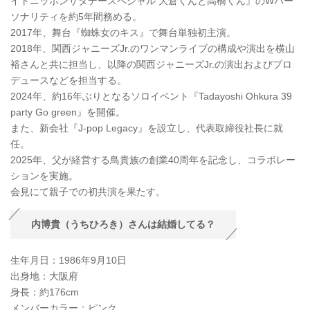
イトニッポンサタデースペシャル 大倉くんと高橋くん』のWパー
ソナリティを約5年間務める。
2017年、舞台『蜘蛛女のキス』で舞台単独初主演。
2018年、関西ジャニーズJr.のワンマンライブの構成や演出を横山
裕さんと共に担当し、以降の関西ジャニーズJr.の演出およびプロ
デュースなどを担当する。
2024年、約16年ぶりとなるソロイベント『Tadayoshi Ohkura 39
party Go green』を開催。
また、新会社『J-pop Legacy』を設立し、代表取締役社長に就
任。
2025年、父が経営する鳥貴族の創業40周年を記念し、コラボレー
ションを実施。
会見にて親子での初共演を果たす。
内博貴（うちひろき）さんは結婚してる？
生年月日：1986年9月10日
出身地：大阪府
身長：約176cm
メンバーカラー：ピンク