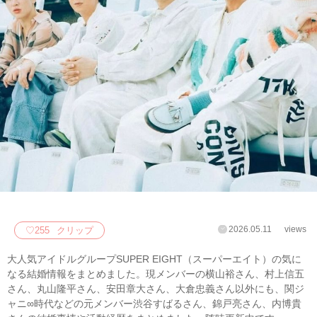
2026.05.11
views
♡
255
クリップ
大人気アイドルグループSUPER EIGHT（スーパーエイト）の気に
なる結婚情報をまとめました。現メンバーの横山裕さん、村上信五
さん、丸山隆平さん、安田章大さん、大倉忠義さん以外にも、関ジ
ャニ∞時代などの元メンバー渋谷すばるさん、錦戸亮さん、内博貴