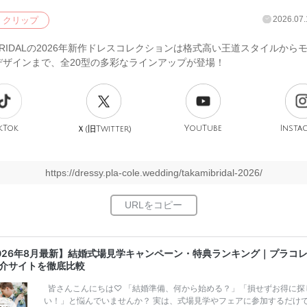
2026.07.
クリップ
I BRIDALの2026年新作ドレスコレクションは格式高い王道スタイルから
デザインまで、全20型の多彩なラインアップが登場！
kTok
旧
YouTube
Insta
Ｘ(
Twitter)
https://dressy.pla-cole.wedding/takamibridal-2026/
026年8月最新】結婚式場見学キャンペーン・特典ランキング｜プラコ
介サイトを徹底比較
皆さんこんにちは♡ 「結婚準備、何から始める？」「損せずお得に探
い！」と悩んでいませんか？ 実は、式場見学やフェアに参加するだけ