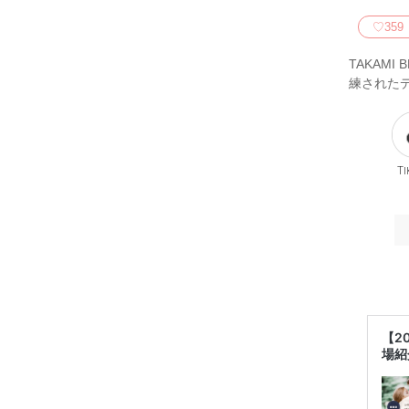
♡
359
TAKAM
練された
Ti
【2
場紹