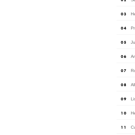
H
P
J
A
R
A
L
H
C