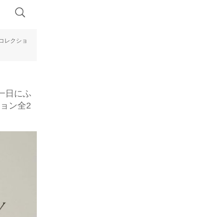
レスコレクショ
な一日にふ
ション全2