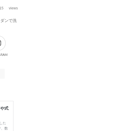
15
views
モダンで洗
gram
レや式
した
で、数