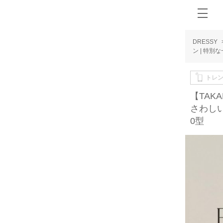
DRESSY
ン | 特別
トレ
【TAK
さわしい
0型