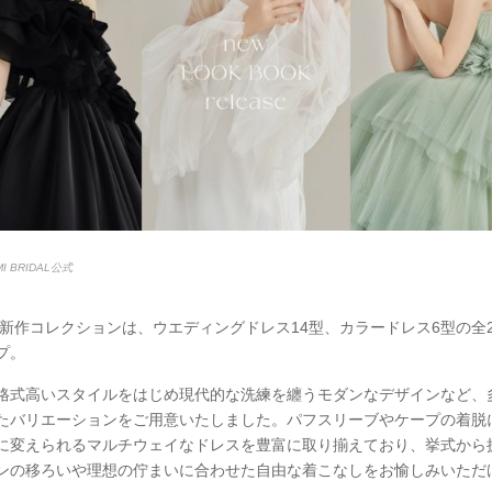
I BRIDAL公式
年の新作コレクションは、ウエディングドレス14型、カラードレス6型の全
プ。
格式高いスタイルをはじめ現代的な洗練を纏うモダンなデザインなど、
たバリエーションをご用意いたしました。パフスリーブやケープの着脱
に変えられるマルチウェイなドレスを豊富に取り揃えており、挙式から
ンの移ろいや理想の佇まいに合わせた自由な着こなしをお愉しみいただ