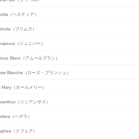
estia（ヘスティア）
rimula（プリムラ）
uniperus（ジュニパー）
mour Blanc（アムールブラン）
ose Blanche（ローズ・ブランシュ）
ll Mary（オールメリー）
isianthus（リシアンサス）
edera（ヘデラ）
uphea（クフェア）