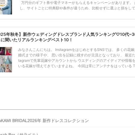
万円分のギフト券や電子マネーがもらえるキャンペーンがあります。 
し、サイトごとに特典額や条件が違うため、比較せずに選ぶと損をし
うことも……。 そこでこの記事では、【2026年8月最新】結婚式場見
ンペーン特典ランキングを公開！ 比較サイト：プラコレ、ゼクシィ、
メ、マイナビ 掲載内容：特典金額・条件・応募方法・注意点 「どこが
得？」「プラコレの特典は？」といった疑問も解決します。 まずは診
025年秋冬】新作ウェディングドレスブランド人気ランキング♡10代~3
補を絞れる「ウェディング診断」か、体験型 […]
続きを読む
名に聞いたリアルランキングベスト10！
みなさんこんにちは。 InstagramをはじめとするSNSでは、 多くの花
婚式までの様子や、 思い出を記録に残すのが主流となっており、 最近だと
tagramで先輩花嫁やアカウントから ウエディングのアイディアや情報
いる花嫁が増えてきていますよね。 ​ 今回は常にアンテナをはっている Ti
k、Instagramユーザー768名が 2025年秋冬新作ドレスコレクションの
票に参加しました。 こちらの記事では集計結果をリアルなランキングに
めています。 (※2025年8月の調査結果です) ​​ ドレスのこだわりに関す
ケートでは、 全体の86％の女性がドレスにこ […]
続きを読む
AKAMI BRIDAL2026年 新作ドレスコレクション
arah Ber（サラベル）