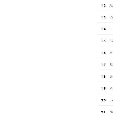
A
C
L
G
M
B
B
P
L
N