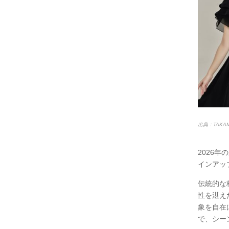
出典：TAKAM
2026
インアッ
伝統的な
性を湛え
象を自在
で、シー