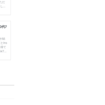
ただ
てしま
学キャ
ハナユ
一番お
断で候
0代7
嫁が結
Ins
を得て
kTo
 人気投
まと
るアン