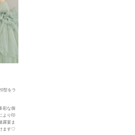
20型をラ
多彩な個
により印
披露宴ま
けます♡