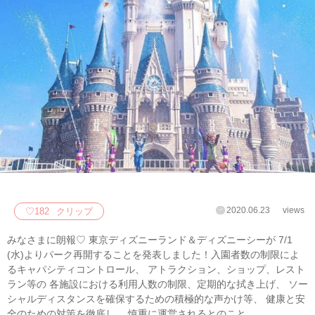
2020.06.23
views
♡
182
クリップ
みなさまに朗報♡ 東京ディズニーランド＆ディズニーシーが 7/1
(水)よりパーク再開することを発表しました！入園者数の制限によ
るキャパシティコントロール、 アトラクション、ショップ、レスト
ラン等の 各施設における利用人数の制限、定期的な拭き上げ、 ソー
シャルディスタンスを確保するための積極的な声かけ等、 健康と安
全のための対策を徹底し、 慎重に運営されるとのこと。