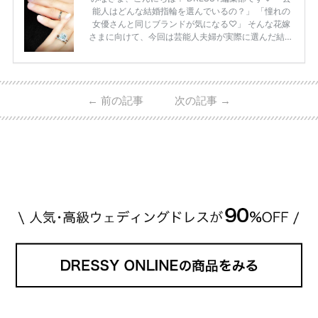
能人はどんな結婚指輪を選んでいるの？」 「憧れの
女優さんと同じブランドが気になる♡」 そんな花嫁
さまに向けて、今回は芸能人夫婦が実際に選んだ結婚
指輪・婚約指輪をブランド別にまとめました！ ハリ
ーウィンストンやカルティエ、ティファニーなど世界
的ハイブランドから、俄（NIWAKA）やI-PRIMOなど
日本で人気のブランドまで幅広くご紹介。 さらに、
←
前の記事
次の記事
→
・愛用している芸能人夫婦 ・リングの特徴や魅力 ・
推定価格帯 ・花嫁人気が高い理由 などもあわせて解
説していきます♡ 「芸能人の結婚指輪ってやっぱり
高い？」 「手が届くブランドもある？」 「人気ブラ
[…]
続きを読む