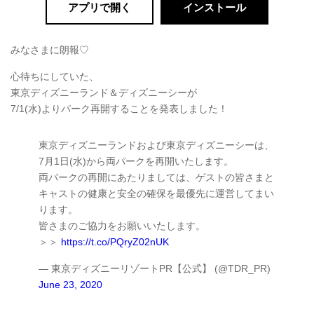
アプリで開く
インストール
みなさまに朗報♡
心待ちにしていた、
東京ディズニーランド＆ディズニーシーが
7/1(水)よりパーク再開することを発表しました！
東京ディズニーランドおよび東京ディズニーシーは、
7月1日(水)から両パークを再開いたします。
両パークの再開にあたりましては、ゲストの皆さまと
キャストの健康と安全の確保を最優先に運営してまい
ります。
皆さまのご協力をお願いいたします。
＞＞
https://t.co/PQryZ02nUK
— 東京ディズニーリゾートPR【公式】 (@TDR_PR)
June 23, 2020