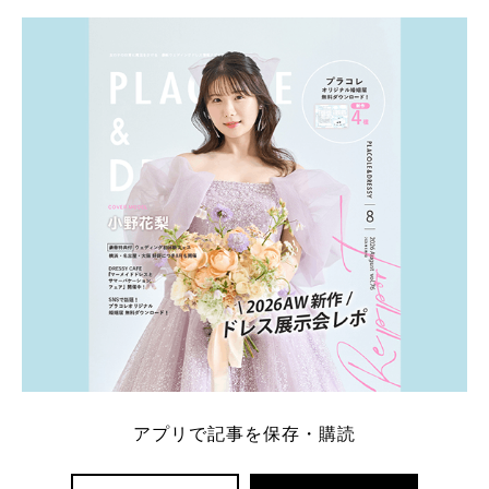
学キャンペーン特典ランキングを公開！ 比較サイ
ト：プラコレ、ゼクシィ、ハナユメ、マイナビ 掲載
内容：特典金額・条件・応募方法・注意点 「どこが
一番お得？」「プラコレの特典は？」といった疑問も
解決します。 まずは診断で候補を絞れる「ウェディ
ング診断」か、体験型 […]
続きを読む
アプリで記事を保存・購読