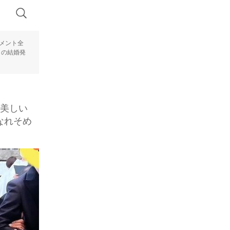
メント全
との結婚発
♡美しい
なれそめ