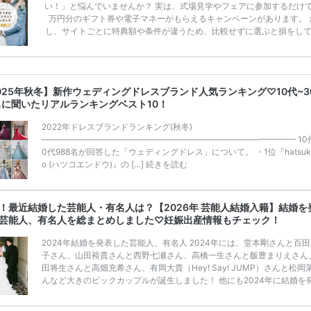
い！」と悩んでいませんか？ 実は、式場見学やフェアに参加するだけ
万円分のギフト券や電子マネーがもらえるキャンペーンがあります。 
し、サイトごとに特典額や条件が違うため、比較せずに選ぶと損をし
うことも……。 そこでこの記事では、【2026年8月最新】結婚式場見
ンペーン特典ランキングを公開！ 比較サイト：プラコレ、ゼクシィ、
メ、マイナビ 掲載内容：特典金額・条件・応募方法・注意点 「どこが
得？」「プラコレの特典は？」といった疑問も解決します。 まずは診
025年秋冬】新作ウェディングドレスブランド人気ランキング♡10代~3
補を絞れる「ウェディング診断」か、体験型 […]
続きを読む
名に聞いたリアルランキングベスト10！
2022年ドレスブランドランキング(秋冬)
——————————————————————————————– 10
0代988名が回答した「ウェディングドレス」について。 ・1位『hatsuko
o (ハツコエンドウ)』の […]
続きを読む
！最近結婚した芸能人・有名人は？【2026年 芸能人結婚入籍】結婚を
芸能人、有名人を総まとめしました♡妊娠出産情報もチェック！
2024年結婚を発表した芸能人、有名人 2024年には、堂本剛さんと百
子さん、山田裕貴さんと西野七瀬さん、高橋一生さんと飯豊まりえさん
田将生さんと高畑充希さん、有岡大貴（Hey! Say! JUMP）さんと松岡
んなど大きのビックカップルが誕生しました！ 他にも2024年に結婚を
た芸能人・有名人は、こちらの記事からチェックしてみてくださいね。 
24年 芸能人結婚入籍】結婚を発表した芸能人、有名人を総まとめしま