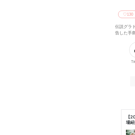
♡
130
伝説グラド
告した手
Ti
【2
場紹