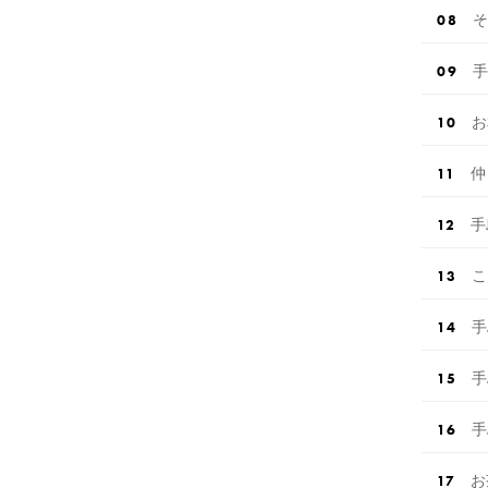
そ
手
お
仲
手
こ
手
手
手
お