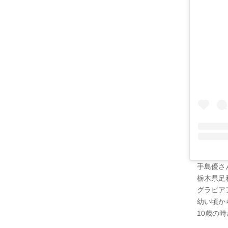
手島優さん
栃木県足
グラビア
幼い頃か
10歳の