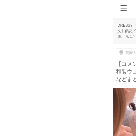
DRESSY
文】伝説グ
表、おふた
芸能
【コメ
和装ウ
などま