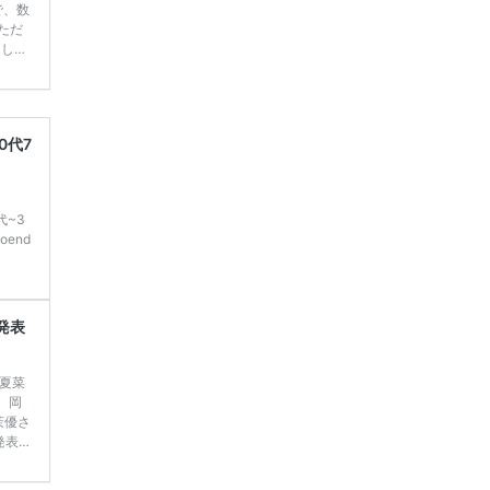
で、数
ただ
てしま
学キャ
ハナユ
一番お
断で候
0代7
代~3
end
発表
田夏菜
、岡
茉優さ
発表し
【20
した♡