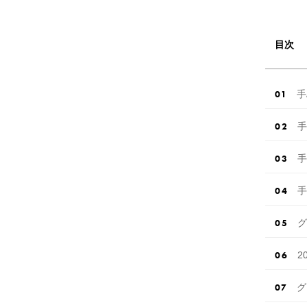
目次
手
手
手
手
グ
2
グ