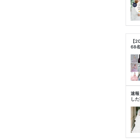
【2
68
速報
した