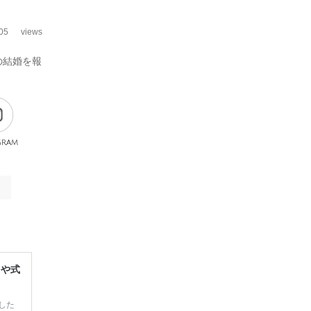
05
views
の結婚を報
gram
レや式
した