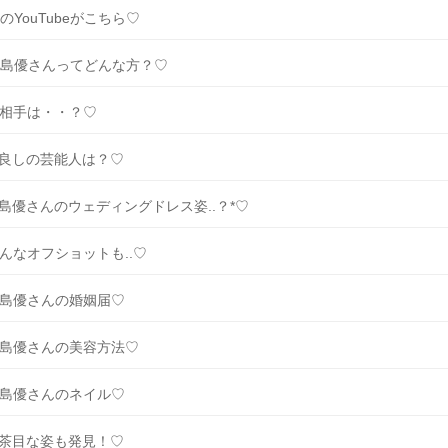
のYouTubeがこちら♡
島優さんってどんな方？♡
相手は・・？♡
良しの芸能人は？♡
島優さんのウェディングドレス姿..？*♡
んなオフショットも..♡
島優さんの婚姻届♡
島優さんの美容方法♡
島優さんのネイル♡
茶目な姿も発見！♡