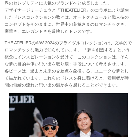
界のセレブリティに人気のブランドへと成長しました。
デザイナージミーチュウと『THEATELIER』のコラボにより誕生
したドレスコレクションの数々は、オートクチュールと職人技の
コンセプトをそのままに、世界中の花嫁さまのロマンチックさ、
豪華さ、エレガントさを反映したドレスです。
THE ATELIERのA/W 2024のブライダルコレクションは、文学的で
ロマンチックな魅力で知られています。 「夢を創造する」という
概念にインスピレーションを受けて、このコレクションは、そん
な夢の目的や儚い思い出を取り戻す手段について考えさせます。
各ピースは、過去と未来の交差点を象徴する、ユニークな夢とし
て描かれています。これらのドレスを身に着けると、着用者が時
間の無縫の流れと思い出の温かさを感じることができます。