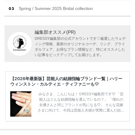
Spring / Summer 2025 Bridal collection
編集部オススメ(PR)
DRESSY編集部の公式アカウントです♡厳選したウェデ
ィング情報、最新のオリジナルコーデ、リング、ブライ
ダルフェア、お得なプラン情報など、特にオススメした
い記事をピックアップしてお届けします｡
【2026年最新版】芸能人の結婚指輪ブランド一覧｜ハリー
ウィンストン・カルティエ・ティファニーも♡
みなさま、こんにちは！ DRESSY編集部です♡ 「芸
能人はどんな結婚指輪を選んでいるの？」 「憧れの
女優さんと同じブランドが気になる♡」 そんな花嫁
さまに向けて、今回は芸能人夫婦が実際に選んだ結婚
指輪・婚約指輪をブランド別にまとめました！ ハリ
ーウィンストンやカルティエ、ティファニーなど世界
的ハイブランドから、俄（NIWAKA）やI-PRIMOなど
日本で人気のブランドまで幅広くご紹介。 さらに、