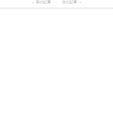
←
前の記事
次の記事
→
・愛用している芸能人夫婦 ・リングの特徴や魅力 ・
推定価格帯 ・花嫁人気が高い理由 などもあわせて解
説していきます♡ 「芸能人の結婚指輪ってやっぱり
高い？」 「手が届くブランドもある？」 「人気ブラ
[…]
続きを読む