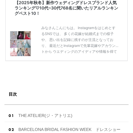
【2025年秋冬】新作ウェディングドレスブランド人気
ランキング♡10代~30代768名に聞いたリアルランキン
グベスト10！
みなさんこんにちは。 Instagramをはじめとす
るSNSでは、 多くの花嫁が結婚式までの様子
や、 思い出を記録に残すのが主流となってお
り、 最近だとInstagramで先輩花嫁やアカウン
トから ウエディングのアイディアや情報を得て
いる花嫁が増えてきていますよね。 ​ 今回は常に
アンテナをはっている TikTok、Instagramユー
ザー768名が 2025年秋冬新作ドレスコレクショ
ンの 人気投票に参加しました。 こちらの記事で
は集計結果をリアルなランキングにまとめてい
ます。 (※2025年8月の調査結果です) ​​ ドレスの
こだわりに関するアンケートでは、 全体の86％
目次
の女性がドレスにこ […]
続きを読む
THE ATELIER(ジ・アトリエ)
BARCELONA BRIDAL FASHION WEEK ドレスショー