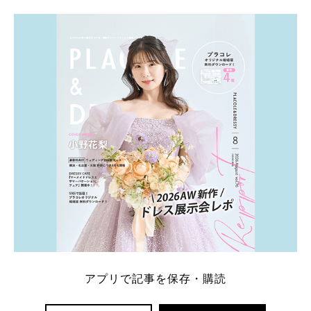
学キャンペーン特典ランキングを公開！ 比較サイ
ト：プラコレ、ゼクシィ、ハナユメ、マイナビ 掲載
内容：特典金額・条件・応募方法・注意点 「どこが
一番お得？」「プラコレの特典は？」といった疑問も
解決します。 まずは診断で候補を絞れる「ウェディ
ング診断」か、体験型 […]
続きを読む
アプリで記事を保存・購読