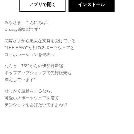
アプリで開く
インストール
みなさま、こんにちは♡
Dressy編集部です*
花嫁さまから絶大な支持を受けている
“THE HANY”が初のスポーツウェアと
コラボレーションを発表♡
なんと、7/22からの伊勢丹新宿
ポップアップショップで先行販売も
決定しています*
せっかく運動をするなら、
可愛いスポーツウェアを着て
テンションをあげたいですよね♡