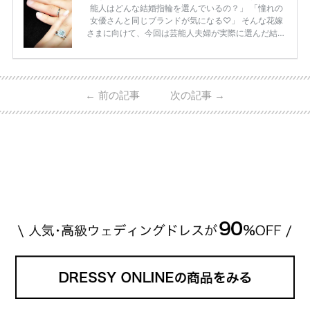
能人はどんな結婚指輪を選んでいるの？」 「憧れの
女優さんと同じブランドが気になる♡」 そんな花嫁
さまに向けて、今回は芸能人夫婦が実際に選んだ結婚
指輪・婚約指輪をブランド別にまとめました！ ハリ
ーウィンストンやカルティエ、ティファニーなど世界
的ハイブランドから、俄（NIWAKA）やI-PRIMOなど
日本で人気のブランドまで幅広くご紹介。 さらに、
←
前の記事
次の記事
→
・愛用している芸能人夫婦 ・リングの特徴や魅力 ・
推定価格帯 ・花嫁人気が高い理由 などもあわせて解
説していきます♡ 「芸能人の結婚指輪ってやっぱり
高い？」 「手が届くブランドもある？」 「人気ブラ
[…]
続きを読む