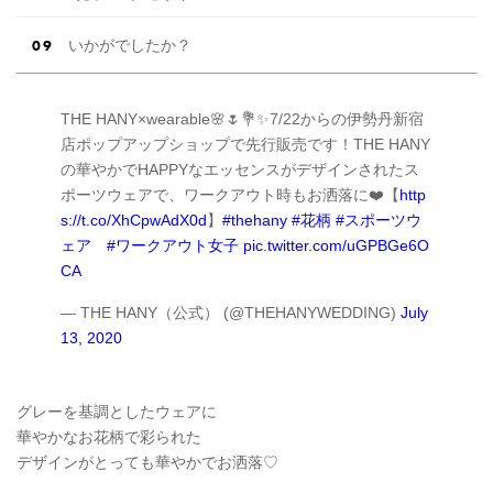
いかがでしたか？
THE HANY×wearable🌸🌷💐✨7/22からの伊勢丹新宿
店ポップアップショップで先行販売です！THE HANY
の華やかでHAPPYなエッセンスがデザインされたス
ポーツウェアで、ワークアウト時もお洒落に❤️【
http
s://t.co/XhCpwAdX0d
】
#thehany
#花柄
#スポーツウ
ェア
#ワークアウト女子
pic.twitter.com/uGPBGe6O
CA
— THE HANY（公式） (@THEHANYWEDDING)
July
13, 2020
グレーを基調としたウェアに
華やかなお花柄で彩られた
デザインがとっても華やかでお洒落♡