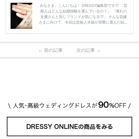
みなさま、こんにちは！ DRESSY編集部です♡ 「芸
能人はどんな結婚指輪を選んでいるの？」 「憧れの
女優さんと同じブランドが気になる♡」 そんな花嫁
さまに向けて、今回は芸能人夫婦が実際に選んだ結婚
指輪・婚約指輪をブランド別にまとめました！ ハリ
ーウィンストンやカルティエ、ティファニーなど世界
的ハイブランドから、俄（NIWAKA）やI-PRIMOなど
日本で人気のブランドまで幅広くご紹介。 さらに、
←
前の記事
次の記事
→
・愛用している芸能人夫婦 ・リングの特徴や魅力 ・
推定価格帯 ・花嫁人気が高い理由 などもあわせて解
説していきます♡ 「芸能人の結婚指輪ってやっぱり
高い？」 「手が届くブランドもある？」 「人気ブラ
[…]
続きを読む