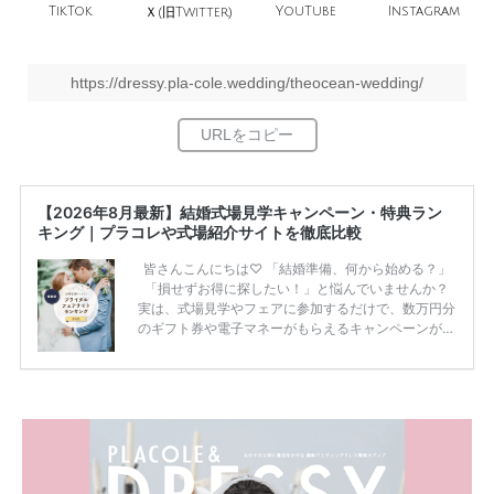
TikTok
旧
YouTube
Instagram
Ｘ(
Twitter)
https://dressy.pla-cole.wedding/theocean-wedding/
【2026年8月最新】結婚式場見学キャンペーン・特典ラン
キング｜プラコレや式場紹介サイトを徹底比較
皆さんこんにちは♡ 「結婚準備、何から始める？」
「損せずお得に探したい！」と悩んでいませんか？
実は、式場見学やフェアに参加するだけで、数万円分
のギフト券や電子マネーがもらえるキャンペーンがあ
ります。 ただし、サイトごとに特典額や条件が違う
ため、比較せずに選ぶと損をしてしまうことも……。
そこでこの記事では、【2026年8月最新】結婚式場見
学キャンペーン特典ランキングを公開！ 比較サイ
ト：プラコレ、ゼクシィ、ハナユメ、マイナビ 掲載
内容：特典金額・条件・応募方法・注意点 「どこが
一番お得？」「プラコレの特典は？」といった疑問も
解決します。 まずは診断で候補を絞れる「ウェディ