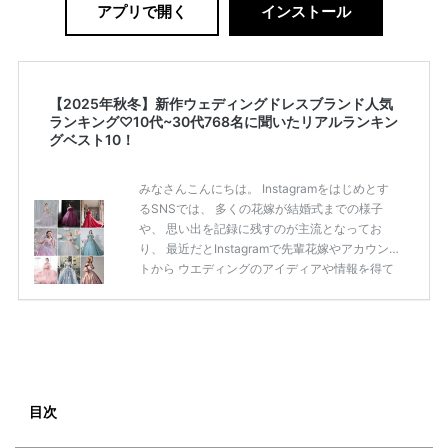
アプリで開く
インストール
【2025年秋冬】新作ウェディングドレスブランド人気
ランキング♡10代~30代768名に聞いたリアルランキン
グベスト10！
みなさんこんにちは。 Instagramをはじめとす
るSNSでは、 多くの花嫁が結婚式までの様子
や、 思い出を記録に残すのが主流となってお
り、 最近だとInstagramで先輩花嫁やアカウン
トから ウエディングのアイディアや情報を得て
いる花嫁が増えてきていますよね。 ​ 今回は常に
アンテナをはっている TikTok、Instagramユー
ザー768名が 2025年秋冬新作ドレスコレクショ
ンの 人気投票に参加しました。 こちらの記事で
は集計結果をリアルなランキングにまとめてい
ます。 (※2025年8月の調査結果です) ​​ ドレスの
こだわりに関するアンケートでは、 全体の86％
目次
の女性がドレスにこ […]
続きを読む