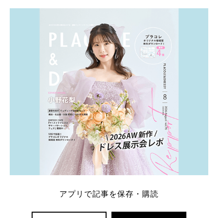
学キャンペーン特典ランキングを公開！ 比較サイ
ト：プラコレ、ゼクシィ、ハナユメ、マイナビ 掲載
内容：特典金額・条件・応募方法・注意点 「どこが
一番お得？」「プラコレの特典は？」といった疑問も
解決します。 まずは診断で候補を絞れる「ウェディ
ング診断」か、体験型 […]
続きを読む
アプリで記事を保存・購読