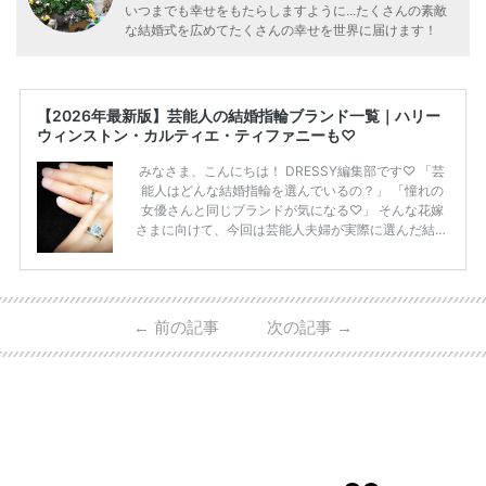
いつまでも幸せをもたらしますように...たくさんの素敵
な結婚式を広めてたくさんの幸せを世界に届けます！
【2026年最新版】芸能人の結婚指輪ブランド一覧｜ハリー
ウィンストン・カルティエ・ティファニーも♡
みなさま、こんにちは！ DRESSY編集部です♡ 「芸
能人はどんな結婚指輪を選んでいるの？」 「憧れの
女優さんと同じブランドが気になる♡」 そんな花嫁
さまに向けて、今回は芸能人夫婦が実際に選んだ結婚
指輪・婚約指輪をブランド別にまとめました！ ハリ
ーウィンストンやカルティエ、ティファニーなど世界
的ハイブランドから、俄（NIWAKA）やI-PRIMOなど
日本で人気のブランドまで幅広くご紹介。 さらに、
←
前の記事
次の記事
→
・愛用している芸能人夫婦 ・リングの特徴や魅力 ・
推定価格帯 ・花嫁人気が高い理由 などもあわせて解
説していきます♡ 「芸能人の結婚指輪ってやっぱり
高い？」 「手が届くブランドもある？」 「人気ブラ
[…]
続きを読む