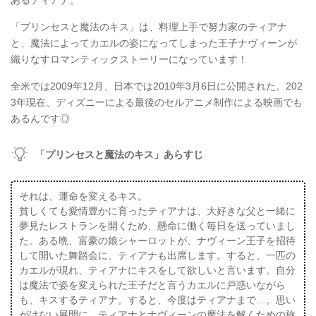
あるティアナ。
「プリンセスと魔法のキス」は、料理上手で努力家のティアナ
と、魔法によってカエルの姿になってしまった王子ナヴィーンが
織りなすロマンティックストーリーになっています！
全米では2009年12月、日本では2010年3月6日に公開された。202
3年現在、ディズニーによる最後のセルアニメ制作による映画でも
あるんです◎
「プリンセスと魔法のキス」あらすじ
それは、運命を変えるキス。
貧しくても愛情豊かに育ったティアナは、大好きな父と一緒に
夢見たレストランを開くため、懸命に働く毎日を送っていまし
た。ある晩、富豪の娘シャーロットが、ナヴィーン王子を招待
して開いた舞踏会に、ティアナも出席します。すると、一匹の
カエルが現れ、ティアナにキスをして欲しいと言います。自分
は魔法で姿を変えられた王子だと言うカエルに戸惑いながら
も、キスするティアナ。すると、今度はティアナまで…。思い
がけない展開に、ティアナとナヴィーンの魔法を解くための旅