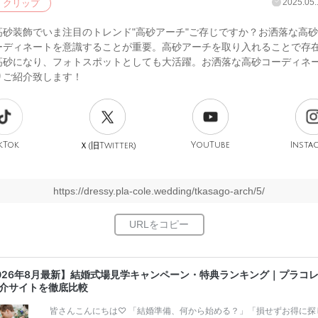
2025.05.
クリップ
高砂装飾でいま注目のトレンド"高砂アーチ"ご存じですか？お洒落な高
ーディネートを意識することが重要。高砂アーチを取り入れることで存
高砂になり、フォトスポットとしても大活躍。お洒落な高砂コーディネ
りご紹介致します！
kTok
旧
YouTube
Insta
Ｘ(
Twitter)
https://dressy.pla-cole.wedding/tkasago-arch/5/
026年8月最新】結婚式場見学キャンペーン・特典ランキング｜プラコ
介サイトを徹底比較
皆さんこんにちは♡ 「結婚準備、何から始める？」「損せずお得に探