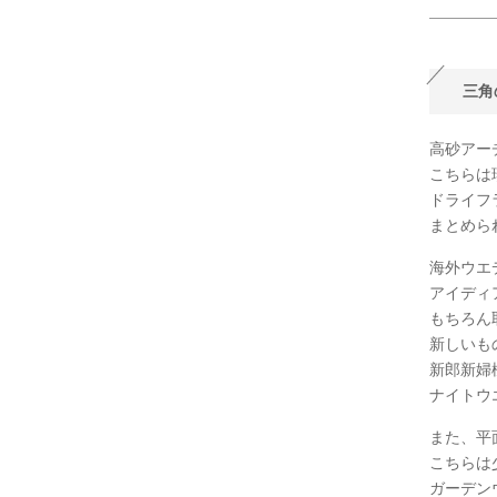
三角
高砂アー
こちらは
ドライフ
まとめら
海外ウエ
アイディ
もちろん
新しいも
新郎新婦
ナイトウ
また、平
こちらは
ガーデン