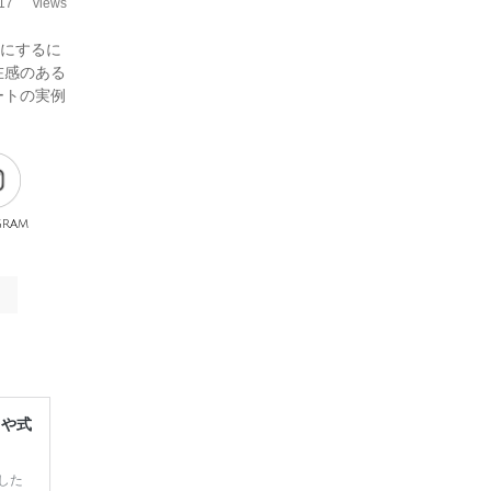
17
views
砂にするに
在感のある
ートの実例
gram
レや式
した