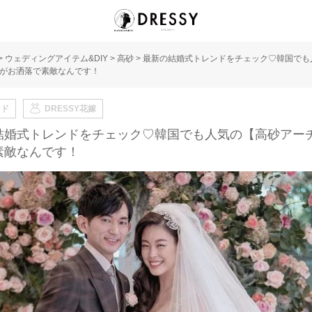
>
ウェディングアイテム&DIY
>
高砂
>
最新の結婚式トレンドをチェック♡韓国でも
がお洒落で素敵なんです！
ンド
DRESSY花嫁
結婚式トレンドをチェック♡韓国でも人気の【高砂アー
素敵なんです！