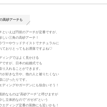
の高砂アーチも
チといえば円状のアーチが定番ですが、
珍しい三角の高砂アーチ！
ラワーやウッドテイストでナチュラルに
れておりとってもお洒落ですよね♡
ディングではよく見かける
アですが、日本の結婚式でも
取り入れることができます。
のが好きな方や、他の人と被りたくない
様にぴったりです。
エディングやガーデンにも似合いそう！
面的なものは”高砂アーチ”と呼びますが
少し立体的なので”ガゼボ”という
ウエディング定番の装飾にも近いかも！