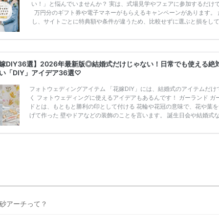
い！」と悩んでいませんか？ 実は、式場見学やフェアに参加するだけ
万円分のギフト券や電子マネーがもらえるキャンペーンがあります。 
し、サイトごとに特典額や条件が違うため、比較せずに選ぶと損をし
うことも……。 そこでこの記事では、【2026年8月最新】結婚式場見
ンペーン特典ランキングを公開！ 比較サイト：プラコレ、ゼクシィ、
メ、マイナビ 掲載内容：特典金額・条件・応募方法・注意点 「どこが
得？」「プラコレの特典は？」といった疑問も解決します。 まずは診
嫁DIY36選】2026年最新版◎結婚式だけじゃない！日常でも使える絶
補を絞れる「ウェディング診断」か、体験型 […]
続きを読む
い「DIY」アイデア36選♡
フォトウェディングアイテム 「花嫁DIY」には、結婚式のアイテムだけ
く フォトウェディングに使えるアイデアもあるんです！ ガーランド ガ
ドとは、もともと勝利の印として付ける 花輪や花冠の意味で、花や葉を
げて作った 壁やドアなどの装飾のことを言います。 誕生日会や結婚式
祝いの場で見かけますが DIYするなら、フォト用のコンパクトなものを
て おふたりで手に持って撮影するのがおすすめ♡ 仲良しフォトを撮り
ら¨̮⋆｡˚✩ガーランドを使ってみませんか？？？♥ 扇子プロップス 扇子
トプロップスにした、扇子プロップス。 和装＆前撮りに使えるアイテム
て人気で、 新郎新婦 […]
続きを読む
砂アーチって？