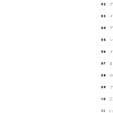
グ
メ
ア
シ
メ
ま
ロ
フ
三
い