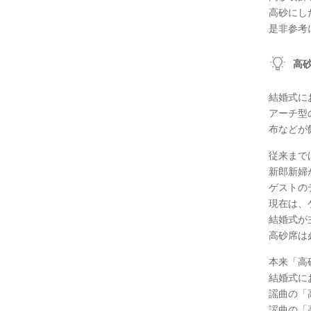
高砂にし
是非参考
高
結婚式に
アーチ型
布などが
従来まで
新郎新婦
ゲストの
現在は、
結婚式が
高砂席は
本来「高
結婚式に
謡曲の「
謡曲の「