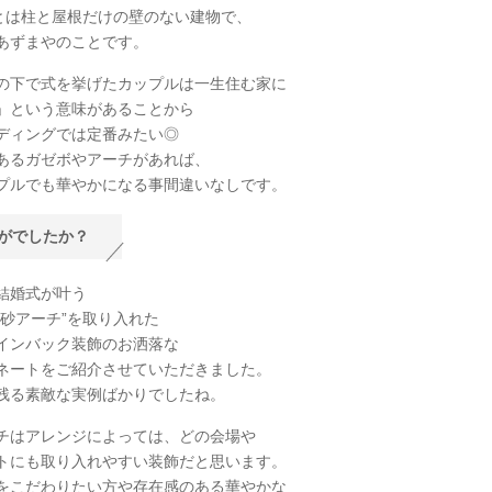
”とは柱と屋根だけの壁のない建物で、
あずまやのことです。
の下で式を挙げたカップルは一生住む家に
」という意味があることから
ディングでは定番みたい◎
あるガゼボやアーチがあれば、
プルでも華やかになる事間違いなしです。
がでしたか？
結婚式が叶う
高砂アーチ”を取り入れた
インバック装飾のお洒落な
ネートをご紹介させていただきました。
残る素敵な実例ばかりでしたね。
チはアレンジによっては、どの会場や
トにも取り入れやすい装飾だと思います。
をこだわりたい方や存在感のある華やかな