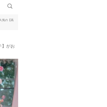
人気の【高
チ】がお