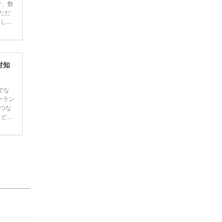
で、数
ただ
てしま
学キャ
ハナユ
一番お
断で候
対知
でな
ーラン
つな
などお
作っ
たいな
をフォ
とし