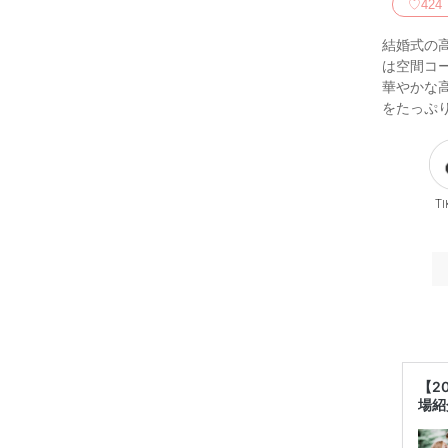
♡
424
結婚式の
は空間コ
華やかな
をたっぷ
Ti
【2
場紹