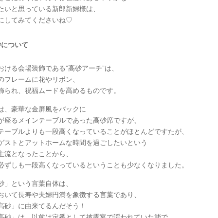
たいと思っている新郎新婦様は、
にしてみてくださいね♡
砂について
おける会場装飾である”高砂アーチ”は、
のフレームに花やリボン、
飾られ、祝福ムードを高めるものです。
は、豪華な金屏風をバックに
が座るメインテーブルであった高砂席ですが、
テーブルよりも一段高くなっていることがほとんどですたが、
ゲストとアットホームな時間を過ごしたいという
主流となったことから、
必ずしも一段高くなっているということも少なくなりました。
砂」という言葉自体は、
おいて長寿や夫婦円満を象徴する言葉であり、
高砂」に由来てるんだそう！
高砂」は、以前は定番として披露宴で謡われていた能で、