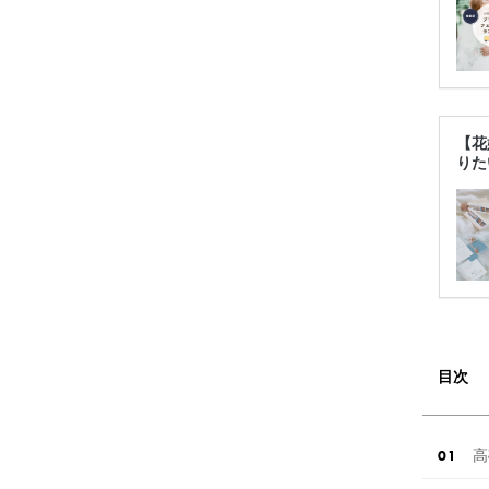
【花
りた
目次
高