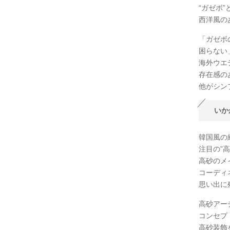
“ガゼボ
西洋風の
「ガゼボ
困らない
海外ウエ
存在感の
他がシン
いか
韓国風の
注目の”
高砂のメ
コーディ
思い出に
高砂アー
コンセプ
高砂装飾