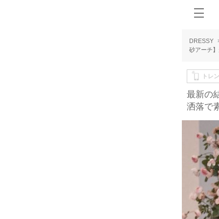
DRESSY
砂アーチ】
トレ
最新の
洒落で